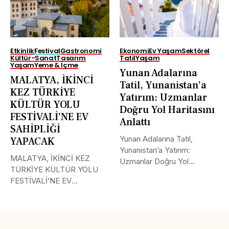
Etkinlik
Festival
Gastronomi
Ekonomi
Ev Yaşam
Sektörel
Kültür-Sanat
Tasarım
Tatil
Yaşam
Yaşam
Yeme & İçme
Yunan Adalarına
MALATYA, İKİNCİ
Tatil, Yunanistan’a
KEZ TÜRKİYE
Yatırım: Uzmanlar
KÜLTÜR YOLU
Doğru Yol Haritasını
FESTİVALİ’NE EV
Anlattı
SAHİPLİĞİ
Yunan Adalarına Tatil,
YAPACAK
Yunanistan’a Yatırım:
MALATYA, İKİNCİ KEZ
Uzmanlar Doğru Yol
TÜRKİYE KÜLTÜR YOLU
Haritasını Anlattı Yunanistan
FESTİVALİ’NE EV
ve...
SAHİPLİĞİ YAPACAK
BAKAN...
Tweet
LinkedIn
Share this selection