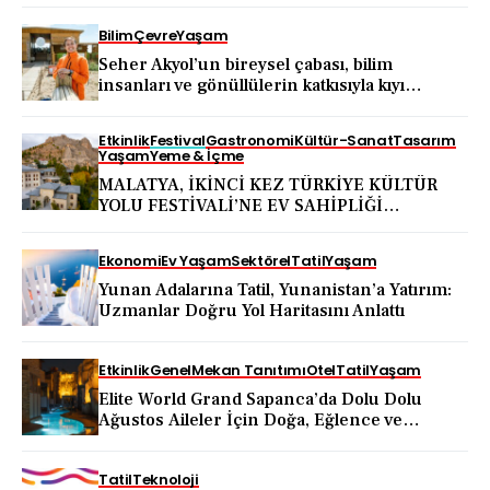
Bilim
Çevre
Yaşam
Seher Akyol’un bireysel çabası, bilim
insanları ve gönüllülerin katkısıyla kıyı
ekosistemini koruma hareketine dönüştü
Etkinlik
Festival
Gastronomi
Kültür-Sanat
Tasarım
Yaşam
Yeme & İçme
MALATYA, İKİNCİ KEZ TÜRKİYE KÜLTÜR
YOLU FESTİVALİ’NE EV SAHİPLİĞİ
YAPACAK
Ekonomi
Ev Yaşam
Sektörel
Tatil
Yaşam
Yunan Adalarına Tatil, Yunanistan’a Yatırım:
Uzmanlar Doğru Yol Haritasını Anlattı
Etkinlik
Genel
Mekan Tanıtımı
Otel
Tatil
Yaşam
Elite World Grand Sapanca’da Dolu Dolu
Ağustos Aileler İçin Doğa, Eğlence ve
Yenilenme Bir Arada
Tatil
Teknoloji