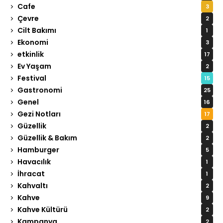
Cafe
3
Çevre
2
Cilt Bakımı
1
Ekonomi
3
etkinlik
17
Ev Yaşam
2
Festival
15
Gastronomi
25
Genel
16
Gezi Notları
17
Güzellik
2
Güzellik & Bakım
2
Hamburger
5
Havacılık
1
İhracat
1
Kahvaltı
2
Kahve
9
Kahve Kültürü
2
Kampanya
2