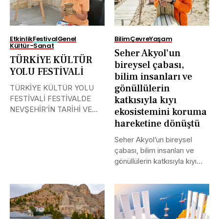
Etkinlik
Festival
Genel
Bilim
Çevre
Yaşam
Kültür-Sanat
Seher Akyol’un
TÜRKİYE KÜLTÜR
bireysel çabası,
YOLU FESTİVALİ
bilim insanları ve
gönüllülerin
TÜRKİYE KÜLTÜR YOLU
FESTİVALİ FESTİVALDE
katkısıyla kıyı
NEVŞEHİR’İN TARİHİ VE
ekosistemini koruma
KÜLTÜR EL MİRASINA
hareketine dönüştü
IŞIK...
Seher Akyol’un bireysel
çabası, bilim insanları ve
gönüllülerin katkısıyla kıyı
ekosistemini koruma...