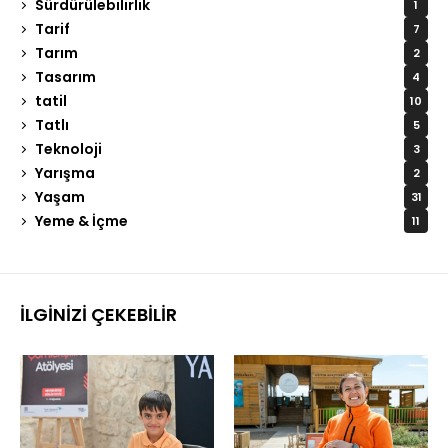
Sürdürülebilirlik
1
Tarif
7
Tarım
2
Tasarım
4
tatil
10
Tatlı
5
Teknoloji
3
Yarışma
2
Yaşam
31
Yeme & İçme
11
İLGINIZI ÇEKEBILIR