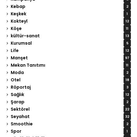
Kebap
2
Keşkek
1
Kokteyl
12
Köşe
11
kültür-sanat
13
Kurumsal
5
Life
12
Manşet
97
Mekan Tanıtımı
11
Moda
2
Otel
18
Röportaj
3
Sağlık
12
Şarap
2
Sektörel
22
Seyahat
32
Smoothie
2
Spor
1