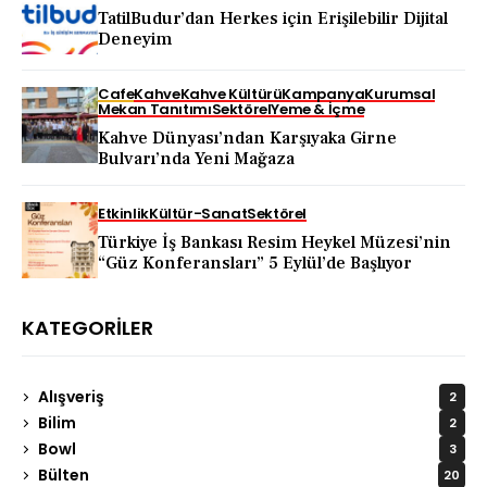
TatilBudur’dan Herkes için Erişilebilir Dijital
Deneyim
Cafe
Kahve
Kahve Kültürü
Kampanya
Kurumsal
Mekan Tanıtımı
Sektörel
Yeme & İçme
Kahve Dünyası’ndan Karşıyaka Girne
Bulvarı’nda Yeni Mağaza
Etkinlik
Kültür-Sanat
Sektörel
Türkiye İş Bankası Resim Heykel Müzesi’nin
“Güz Konferansları” 5 Eylül’de Başlıyor
KATEGORILER
Alışveriş
2
Bilim
2
Bowl
3
Bülten
20