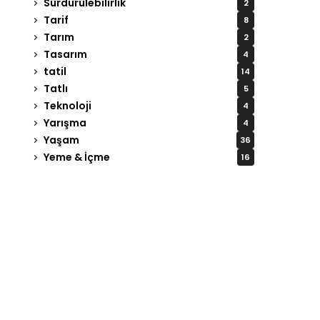
Sürdürülebilirlik
2
Tarif
8
Tarım
2
Tasarım
4
tatil
14
Tatlı
5
Teknoloji
4
Yarışma
4
Yaşam
36
Yeme & İçme
16