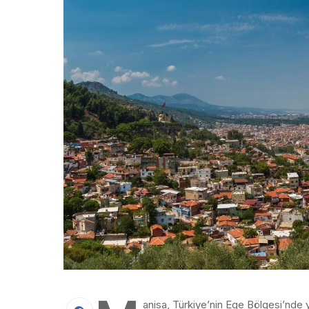
anisa, Türkiye’nin Ege Bölgesi’nde ye