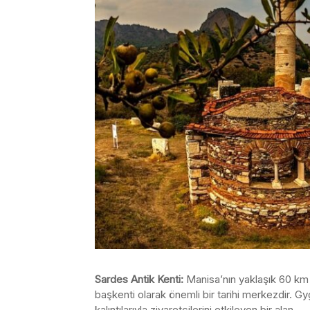
Sardes Antik Kenti:
Manisa’nın yaklaşık 60 km 
başkenti olarak önemli bir tarihi merkezdir.
kalıntılarıyla ziyaretçilerini etkileyen bir alan.