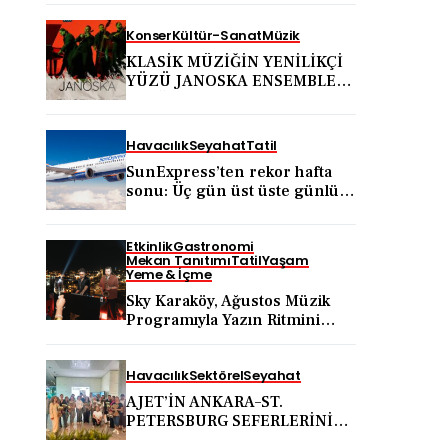
Konser
Kültür-Sanat
Müzik
KLASİK MÜZİĞİN YENİLİKÇİ
YÜZÜ JANOSKA ENSEMBLE
31 AĞUSTOS’TA BODRUM
KALESİ’NDE
Havacılık
Seyahat
Tatil
SunExpress’ten rekor hafta
sonu: Üç gün üst üste günlük
yolcu sayısı 71 bini aştı
Etkinlik
Gastronomi
Mekan Tanıtımı
Tatil
Yaşam
Yeme & İçme
Sky Karaköy, Ağustos Müzik
Programıyla Yazın Ritmini
Belirlemeye Devam Ediyor
Havacılık
Sektörel
Seyahat
AJET’İN ANKARA–ST.
PETERSBURG SEFERLERİNİN
ARDINDAN ANKARA VE