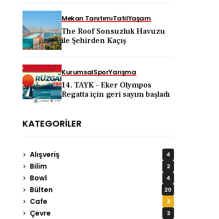
KAPADOKYA İÇİN DEV
TANITIM ATAĞI
Mekan Tanıtımı
Tatil
Yaşam
The Roof Sonsuzluk Havuzu
ile Şehirden Kaçış
Kurumsal
Spor
Yarışma
14. TAYK – Eker Olympos
Regatta için geri sayım başladı
KATEGORILER
Alışveriş
4
Bilim
2
Bowl
4
Bülten
20
Cafe
3
Çevre
3