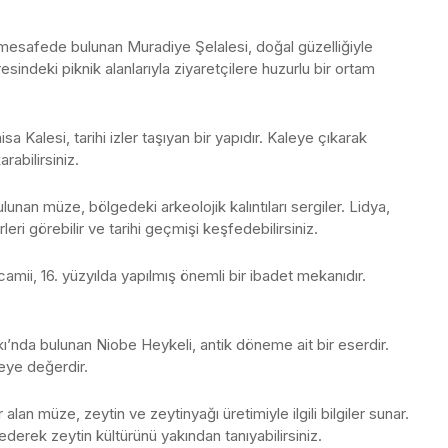
mesafede bulunan Muradiye Şelalesi, doğal güzelliğiyle
sindeki piknik alanlarıyla ziyaretçilere huzurlu bir ortam
 Kalesi, tarihi izler taşıyan bir yapıdır. Kaleye çıkarak
abilirsiniz.
unan müze, bölgedeki arkeolojik kalıntıları sergiler. Lidya,
ri görebilir ve tarihi geçmişi keşfedebilirsiniz.
camii, 16. yüzyılda yapılmış önemli bir ibadet mekanıdır.
’nda bulunan Niobe Heykeli, antik döneme ait bir eserdir.
eye değerdir.
lan müze, zeytin ve zeytinyağı üretimiyle ilgili bilgiler sunar.
 ederek zeytin kültürünü yakından tanıyabilirsiniz.