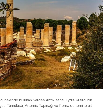
güneyinde bulunan Sardes Antik Kenti, Lydia Krallığı’nın
 Gyges Tümülüsü, Artemis Tapınağı ve Roma dönemine ait