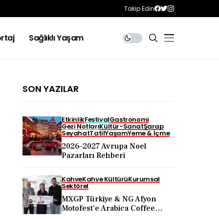
Takip Edin
rtaj
Sağlıklı Yaşam
SON YAZILAR
Etkinlik
Festival
Gastronomi
Gezi Notları
Kültür-Sanat
Şarap
Seyahat
Tatil
Yaşam
Yeme & İçme
2026–2027 Avrupa Noel
Pazarları Rehberi
Kahve
Kahve Kültürü
Kurumsal
Sektörel
MXGP Türkiye & NG Afyon
Motofest’e Arabica Coffee
Desteği