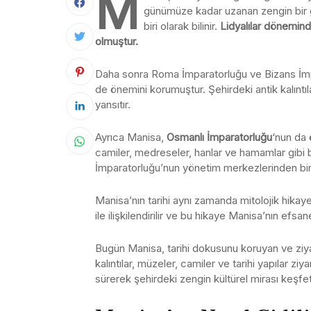
M
günümüze kadar uzanan zengin bir g
biri olarak bilinir.
Lidyalılar döneminde
olmuştur.
Daha sonra Roma İmparatorluğu ve Bizans İm
de önemini korumuştur. Şehirdeki antik kalıntıl
yansıtır.
Ayrıca Manisa,
Osmanlı İmparatorluğu
‘nun da 
camiler, medreseler, hanlar ve hamamlar gibi bi
İmparatorluğu’nun yönetim merkezlerinden biri 
Manisa’nın tarihi aynı zamanda mitolojik hikaye
ile ilişkilendirilir ve bu hikaye Manisa’nın efsa
Bugün Manisa, tarihi dokusunu koruyan ve ziyare
kalıntılar, müzeler, camiler ve tarihi yapılar ziya
sürerek şehirdeki zengin kültürel mirası keşfet