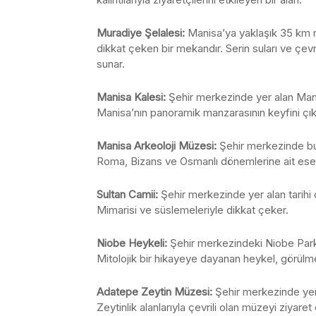
Muradiye Şelalesi:
Manisa’ya yaklaşık 35 km 
dikkat çeken bir mekandır. Serin suları ve çevre
sunar.
Manisa Kalesi:
Şehir merkezinde yer alan Manisa
Manisa’nın panoramik manzarasının keyfini çıkar
Manisa Arkeoloji Müzesi:
Şehir merkezinde bul
Roma, Bizans ve Osmanlı dönemlerine ait eserle
Sultan Camii:
Şehir merkezinde yer alan tarihi 
Mimarisi ve süslemeleriyle dikkat çeker.
Niobe Heykeli:
Şehir merkezindeki Niobe Parkı
Mitolojik bir hikayeye dayanan heykel, görülm
Adatepe Zeytin Müzesi:
Şehir merkezinde yer a
Zeytinlik alanlarıyla çevrili olan müzeyi ziyaret