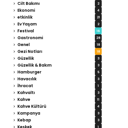
Cilt Bakımı
2
Ekonomi
4
etkinlik
21
Ev Yaşam
2
Festival
16
Gastronomi
28
Genel
18
Gezi Notları
18
Güzellik
3
Güzellik & Bakım
3
Hamburger
5
Havacılık
3
İhracat
1
Kahvaltı
3
Kahve
11
Kahve Kültürü
4
Kampanya
3
Kebap
3
Keşkek
1