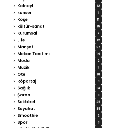
Kokteyl
12
konser
1
Köşe
11
kültür-sanat
15
Kurumsal
7
Life
12
Manşet
97
Mekan Tanıtımı
14
Moda
2
Müzik
1
Otel
18
Röportaj
3
Sağlık
14
Şarap
3
Sektörel
25
Seyahat
35
Smoothie
2
Spor
3