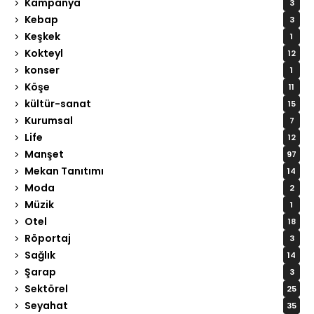
Kampanya
3
Kebap
3
Keşkek
1
Kokteyl
12
konser
1
Köşe
11
kültür-sanat
15
Kurumsal
7
Life
12
Manşet
97
Mekan Tanıtımı
14
Moda
2
Müzik
1
Otel
18
Röportaj
3
Sağlık
14
Şarap
3
Sektörel
25
Seyahat
35