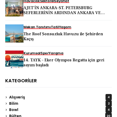
Havacılık
Sektörel
Seyahat
AJET’İN ANKARA–ST. PETERSBURG
SEFERLERİNİN ARDINDAN ANKARA VE
KAPADOKYA İÇİN DEV TANITIM ATAĞI
Mekan Tanıtımı
Tatil
Yaşam
The Roof Sonsuzluk Havuzu ile Şehirden
Kaçış
Kurumsal
Spor
Yarışma
14. TAYK – Eker Olympos Regatta için geri
sayım başladı
KATEGORILER
Alışveriş
4
Bilim
2
Bowl
4
Bülten
20