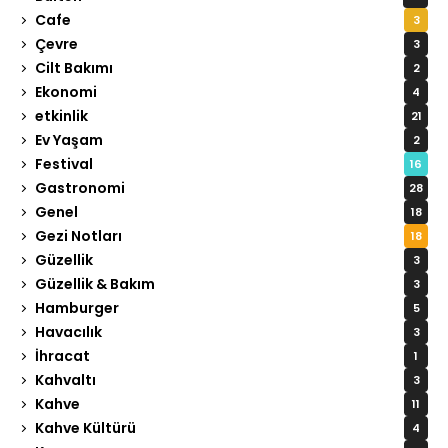
Cafe
3
Çevre
3
Cilt Bakımı
2
Ekonomi
4
etkinlik
21
Ev Yaşam
2
Festival
16
Gastronomi
28
Genel
18
Gezi Notları
18
Güzellik
3
Güzellik & Bakım
3
Hamburger
5
Havacılık
3
İhracat
1
Kahvaltı
3
Kahve
11
Kahve Kültürü
4