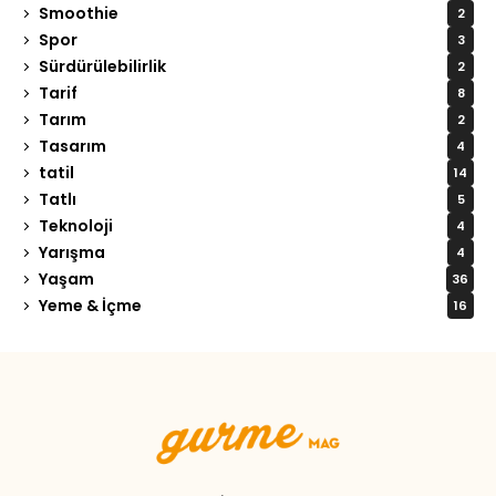
Smoothie
2
Spor
3
Sürdürülebilirlik
2
Tarif
8
Tarım
2
Tasarım
4
tatil
14
Tatlı
5
Teknoloji
4
Yarışma
4
Yaşam
36
Yeme & İçme
16
Tweet
LinkedIn
Share this selection