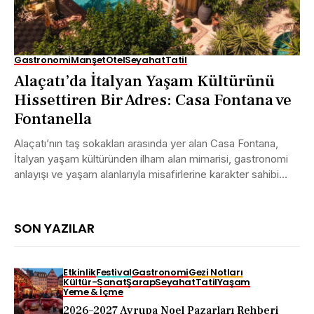
Gastronomi
Manşet
Otel
Seyahat
Tatil
Alaçatı’da İtalyan Yaşam Kültürünü
Hissettiren Bir Adres: Casa Fontana ve
Fontanella
Alaçatı’nın taş sokakları arasında yer alan Casa Fontana,
İtalyan yaşam kültüründen ilham alan mimarisi, gastronomi
anlayışı ve yaşam alanlarıyla misafirlerine karakter sahibi
bir...
SON YAZILAR
Etkinlik
Festival
Gastronomi
Gezi Notları
Kültür-Sanat
Şarap
Seyahat
Tatil
Yaşam
Yeme & İçme
2026–2027 Avrupa Noel Pazarları Rehberi