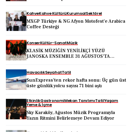
Kahve
Kahve Kültürü
Kurumsal
Sektörel
MXGP Türkiye & NG Afyon Motofest’e Arabica
Coffee Desteği
Konser
Kültür-Sanat
Müzik
KLASİK MÜZİĞİN YENİLİKÇİ YÜZÜ
JANOSKA ENSEMBLE 31 AĞUSTOS’TA
BODRUM KALESİ’NDE
Havacılık
Seyahat
Tatil
SunExpress’ten rekor hafta sonu: Üç gün üst
üste günlük yolcu sayısı 71 bini aştı
Etkinlik
Gastronomi
Mekan Tanıtımı
Tatil
Yaşam
Yeme & İçme
Sky Karaköy, Ağustos Müzik Programıyla
Yazın Ritmini Belirlemeye Devam Ediyor