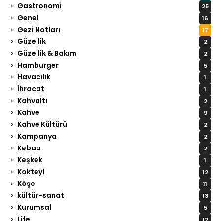
Gastronomi
25
Genel
16
Gezi Notları
17
Güzellik
2
Güzellik & Bakım
2
Hamburger
5
Havacılık
1
İhracat
1
Kahvaltı
2
Kahve
9
Kahve Kültürü
2
Kampanya
2
Kebap
2
Keşkek
1
Kokteyl
12
Köşe
11
kültür-sanat
13
Kurumsal
5
Life
12