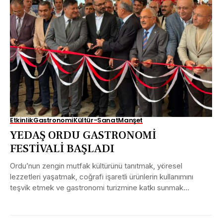
Etkinlik
Gastronomi
Kültür-Sanat
Manşet
YEDAŞ ORDU GASTRONOMİ
FESTİVALİ BAŞLADI
Ordu’nun zengin mutfak kültürünü tanıtmak, yöresel
lezzetleri yaşatmak, coğrafi işaretli ürünlerin kullanımını
teşvik etmek ve gastronomi turizmine katkı sunmak
amacıyla Ordu Valiliği ve...