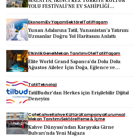
MALATYA, İKİNCİ KEZ TÜRKİYE KÜLTÜR
YOLU FESTİVALİ’NE EV SAHİPLİĞİ
YAPACAK
Ekonomi
Ev Yaşam
Sektörel
Tatil
Yaşam
Yunan Adalarına Tatil, Yunanistan’a Yatırım:
Uzmanlar Doğru Yol Haritasını Anlattı
Etkinlik
Genel
Mekan Tanıtımı
Otel
Tatil
Yaşam
Elite World Grand Sapanca’da Dolu Dolu
Ağustos Aileler İçin Doğa, Eğlence ve
Yenilenme Bir Arada
Tatil
Teknoloji
TatilBudur’dan Herkes için Erişilebilir Dijital
Deneyim
Cafe
Kahve
Kahve Kültürü
Kampanya
Kurumsal
Mekan Tanıtımı
Sektörel
Yeme & İçme
Kahve Dünyası’ndan Karşıyaka Girne
Bulvarı’nda Yeni Mağaza