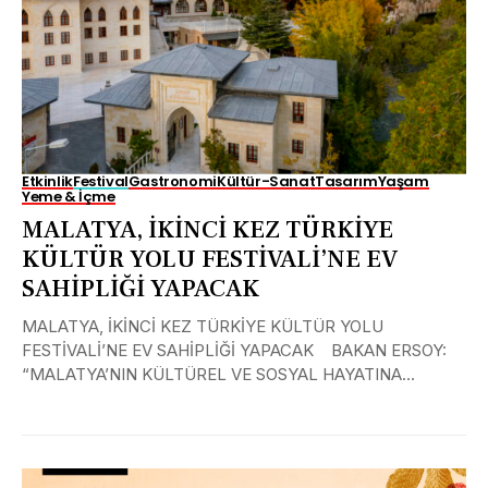
Etkinlik
Festival
Gastronomi
Kültür-Sanat
Tasarım
Yaşam
Yeme & İçme
MALATYA, İKİNCİ KEZ TÜRKİYE
KÜLTÜR YOLU FESTİVALİ’NE EV
SAHİPLİĞİ YAPACAK
MALATYA, İKİNCİ KEZ TÜRKİYE KÜLTÜR YOLU
FESTİVALİ’NE EV SAHİPLİĞİ YAPACAK BAKAN ERSOY:
“MALATYA’NIN KÜLTÜREL VE SOSYAL HAYATINA
FESTİVAL ARACILIĞIYLA KATKI SUNMAYI ÇOK...