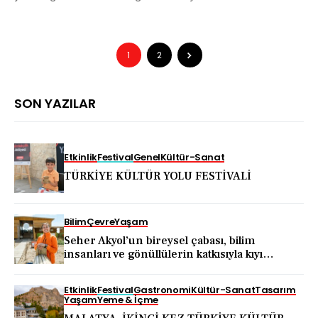
1
2
SON YAZILAR
Etkinlik
Festival
Genel
Kültür-Sanat
TÜRKİYE KÜLTÜR YOLU FESTİVALİ
Bilim
Çevre
Yaşam
Seher Akyol’un bireysel çabası, bilim
insanları ve gönüllülerin katkısıyla kıyı
ekosistemini koruma hareketine dönüştü
Etkinlik
Festival
Gastronomi
Kültür-Sanat
Tasarım
Yaşam
Yeme & İçme