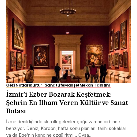
Gezi Notları
Kültür-Sanat
Life
Manşet
Mekan Tanıtımı
İzmir’i Ezber Bozarak Keşfetmek:
Şehrin En İlham Veren Kültür ve Sanat
Rotası
İzmir denildiğinde akla ilk gelenler çoğu zaman birbirine
benziyor. Deniz, Kordon, hafta sonu planları, tarihi sokaklar
ya da Ege’nin kendine özgü ritmi… Oysa...