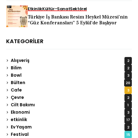
Etkinlik
Kültür-Sanat
Sektörel
Türkiye İş Bankası Resim Heykel Müzesi’nin
“Güz Konferansları” 5 Eylül’de Başlıyor
KATEGORILER
Alışveriş
2
Bilim
2
Bowl
3
Bülten
20
Cafe
3
Çevre
2
Cilt Bakımı
1
Ekonomi
3
etkinlik
17
Ev Yaşam
2
Festival
15