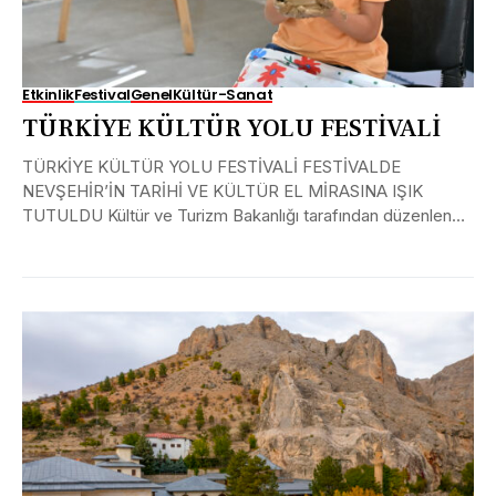
Etkinlik
Festival
Genel
Kültür-Sanat
TÜRKİYE KÜLTÜR YOLU FESTİVALİ
TÜRKİYE KÜLTÜR YOLU FESTİVALİ FESTİVALDE
NEVŞEHİR’İN TARİHİ VE KÜLTÜR EL MİRASINA IŞIK
TUTULDU Kültür ve Turizm Bakanlığı tarafından düzenlenen
Nevşehir Kültür Yolu Festivali,...