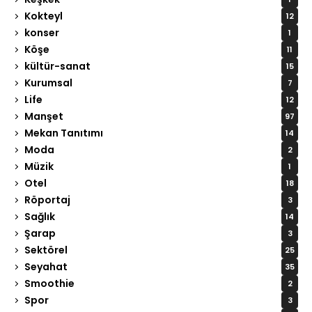
Kokteyl
12
konser
1
Köşe
11
kültür-sanat
15
Kurumsal
7
Life
12
Manşet
97
Mekan Tanıtımı
14
Moda
2
Müzik
1
Otel
18
Röportaj
3
Sağlık
14
Şarap
3
Sektörel
25
Seyahat
35
Smoothie
2
Spor
3