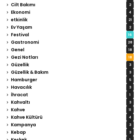
Cilt Bakımı
2
Ekonomi
4
etkinlik
21
Ev Yaşam
2
Festival
16
Gastronomi
28
Genel
18
Gezi Notları
18
Güzellik
3
Güzellik & Bakım
3
Hamburger
5
Havacılık
3
İhracat
1
Kahvaltı
3
Kahve
11
Kahve Kültürü
4
Kampanya
3
Kebap
3
Keşkek
1