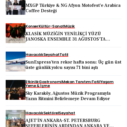
MXGP Türkiye & NG Afyon Motofest’e Arabica
Coffee Desteği
Konser
Kültür-Sanat
Müzik
KLASİK MÜZİĞİN YENİLİKÇİ YÜZÜ
JANOSKA ENSEMBLE 31 AĞUSTOS’TA
BODRUM KALESİ’NDE
Havacılık
Seyahat
Tatil
SunExpress’ten rekor hafta sonu: Üç gün üst
üste günlük yolcu sayısı 71 bini aştı
Etkinlik
Gastronomi
Mekan Tanıtımı
Tatil
Yaşam
Yeme & İçme
Sky Karaköy, Ağustos Müzik Programıyla
Yazın Ritmini Belirlemeye Devam Ediyor
Havacılık
Sektörel
Seyahat
AJET’İN ANKARA–ST. PETERSBURG
SEFERLERİNİN ARDINDAN ANKARA VE