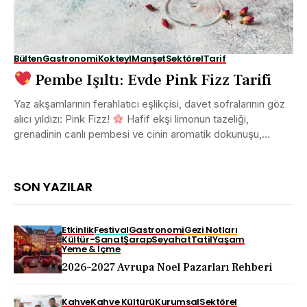
Bülten
Gastronomi
Kokteyl
Manşet
Sektörel
Tarif
Pembe Işıltı: Evde Pink Fizz Tarifi
Yaz akşamlarının ferahlatıcı eşlikçisi, davet sofralarının göz
alıcı yıldızı: Pink Fizz!
Hafif ekşi limonun tazeliği,
grenadinin canlı pembesi ve cinin aromatik dokunuşu,...
SON YAZILAR
Etkinlik
Festival
Gastronomi
Gezi Notları
Kültür-Sanat
Şarap
Seyahat
Tatil
Yaşam
Yeme & İçme
2026–2027 Avrupa Noel Pazarları Rehberi
Kahve
Kahve Kültürü
Kurumsal
Sektörel