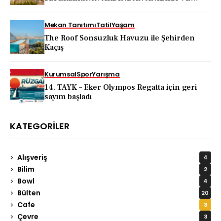
KAPADOKYA İÇİN DEV TANITIM ATAĞI
Mekan Tanıtımı
Tatil
Yaşam
The Roof Sonsuzluk Havuzu ile Şehirden
Kaçış
Kurumsal
Spor
Yarışma
14. TAYK – Eker Olympos Regatta için geri
sayım başladı
KATEGORILER
Alışveriş
4
Bilim
2
Bowl
4
Bülten
20
Cafe
3
Çevre
3