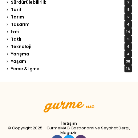
Sürdürülebilirlik
2
Tarif
8
Tarım
2
Tasarım
4
tatil
14
Tatlı
5
Teknoloji
4
Yarışma
4
Yaşam
36
Yeme & İçme
16
Tweet
LinkedIn
Share this selection
İletişim
© Copyright 2025 - GurmeMAG Gastronomi ve Seyahat Dergi,
Magazin