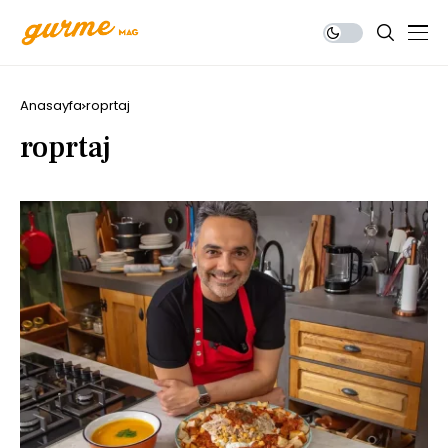
Anasayfa
roprtaj
roprtaj