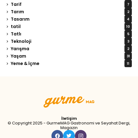
Tarif
7
Tarım
2
Tasarım
4
tatil
10
Tatlı
5
Teknoloji
3
Yarışma
2
Yaşam
31
Yeme & İçme
11
Tweet
LinkedIn
Share this selection
İletişim
© Copyright 2025 - GurmeMAG Gastronomi ve Seyahat Dergi,
Magazin