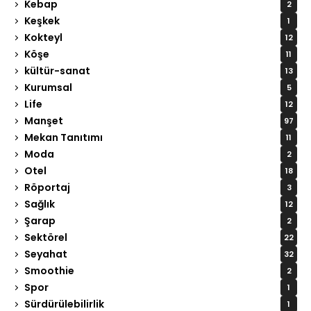
Kebap
2
Keşkek
1
Kokteyl
12
Köşe
11
kültür-sanat
13
Kurumsal
5
Life
12
Manşet
97
Mekan Tanıtımı
11
Moda
2
Otel
18
Röportaj
3
Sağlık
12
Şarap
2
Sektörel
22
Seyahat
32
Smoothie
2
Spor
1
Sürdürülebilirlik
1