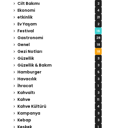
Cilt Bakımı
2
Ekonomi
4
etkinlik
21
Ev Yaşam
2
Festival
16
Gastronomi
28
Genel
18
Gezi Notları
18
Güzellik
3
Güzellik & Bakım
3
Hamburger
5
Havacılık
3
İhracat
1
Kahvaltı
3
Kahve
11
Kahve Kültürü
4
Kampanya
3
Kebap
3
Keşkek
1