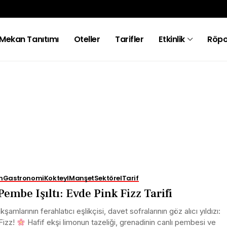
Mekan Tanıtımı
Oteller
Tarifler
Etkinlik
Röpo
n
Gastronomi
Kokteyl
Manşet
Sektörel
Tarif
Pembe Işıltı: Evde Pink Fizz Tarifi
kşamlarının ferahlatıcı eşlikçisi, davet sofralarının göz alıcı yıldızı:
Fizz!
Hafif ekşi limonun tazeliği, grenadinin canlı pembesi ve