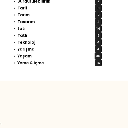
Sürdürülebilirlik
2
Tarif
8
Tarım
2
Tasarım
4
tatil
14
Tatlı
5
Teknoloji
4
Yarışma
4
Yaşam
36
Yeme & İçme
16
Tweet
LinkedIn
n