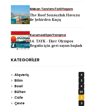
KAPADOKYA İÇİN DEV
TANITIM ATAĞI
Mekan Tanıtımı
Tatil
Yaşam
The Roof Sonsuzluk Havuzu
ile Şehirden Kaçış
Kurumsal
Spor
Yarışma
14. TAYK – Eker Olympos
Regatta için geri sayım başladı
KATEGORILER
Alışveriş
4
Bilim
2
Bowl
4
Bülten
20
Cafe
3
Çevre
3