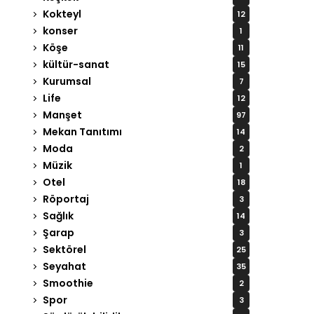
Kokteyl
12
konser
1
Köşe
11
kültür-sanat
15
Kurumsal
7
Life
12
Manşet
97
Mekan Tanıtımı
14
Moda
2
Müzik
1
Otel
18
Röportaj
3
Sağlık
14
Şarap
3
Sektörel
25
Seyahat
35
Smoothie
2
Spor
3