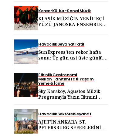
Konser
Kültür-Sanat
Müzik
KLASİK MÜZİĞİN YENİLİKÇİ
YÜZÜ JANOSKA ENSEMBLE
31 AĞUSTOS’TA BODRUM
KALESİ’NDE
Havacılık
Seyahat
Tatil
SunExpress’ten rekor hafta
sonu: Üç gün üst üste günlük
yolcu sayısı 71 bini aştı
Etkinlik
Gastronomi
Mekan Tanıtımı
Tatil
Yaşam
Yeme & İçme
Sky Karaköy, Ağustos Müzik
Programıyla Yazın Ritmini
Belirlemeye Devam Ediyor
Havacılık
Sektörel
Seyahat
AJET’İN ANKARA–ST.
PETERSBURG SEFERLERİNİN
ARDINDAN ANKARA VE