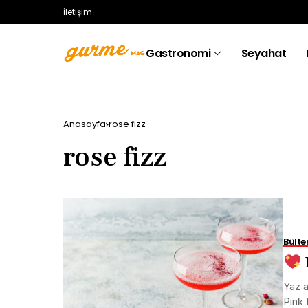
İletişim
Gastronomi
Seyahat
Anasayfa
rose fizz
rose fizz
Bülte
Yaz a
Pink 