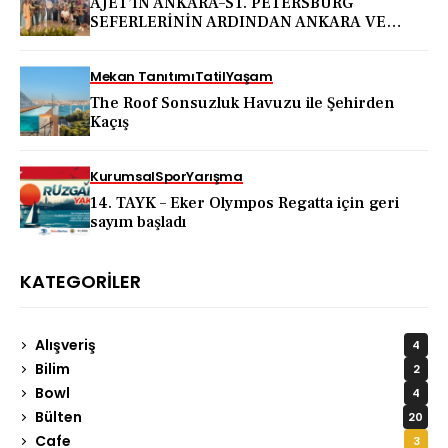
AJET’İN ANKARA–ST. PETERSBURG
SEFERLERİNİN ARDINDAN ANKARA VE
KAPADOKYA İÇİN DEV TANITIM ATAĞI
Mekan Tanıtımı
Tatil
Yaşam
The Roof Sonsuzluk Havuzu ile Şehirden
Kaçış
Kurumsal
Spor
Yarışma
14. TAYK – Eker Olympos Regatta için geri
sayım başladı
KATEGORILER
Alışveriş
4
Bilim
2
Bowl
4
Bülten
20
Cafe
3