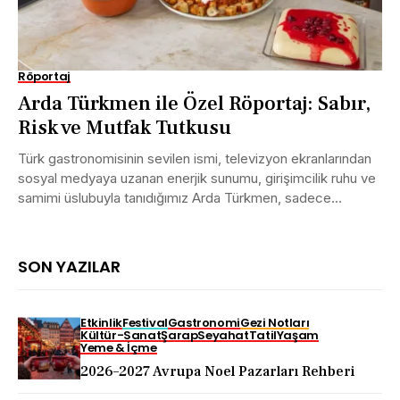
Röportaj
Arda Türkmen ile Özel Röportaj: Sabır,
Risk ve Mutfak Tutkusu
Türk gastronomisinin sevilen ismi, televizyon ekranlarından
sosyal medyaya uzanan enerjik sunumu, girişimcilik ruhu ve
samimi üslubuyla tanıdığımız Arda Türkmen, sadece
mutfakta değil, hayatın...
SON YAZILAR
Etkinlik
Festival
Gastronomi
Gezi Notları
Kültür-Sanat
Şarap
Seyahat
Tatil
Yaşam
Yeme & İçme
2026–2027 Avrupa Noel Pazarları Rehberi