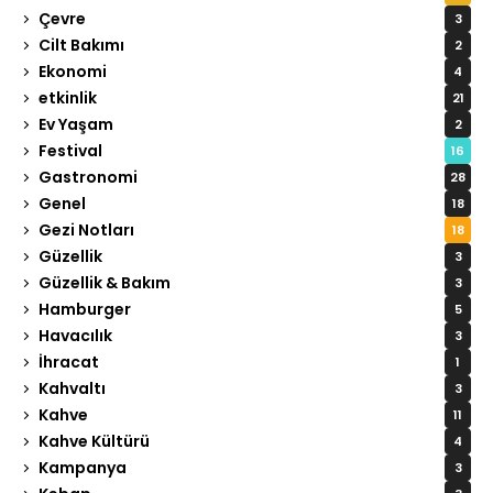
Çevre
3
Cilt Bakımı
2
Ekonomi
4
etkinlik
21
Ev Yaşam
2
Festival
16
Gastronomi
28
Genel
18
Gezi Notları
18
Güzellik
3
Güzellik & Bakım
3
Hamburger
5
Havacılık
3
İhracat
1
Kahvaltı
3
Kahve
11
Kahve Kültürü
4
Kampanya
3