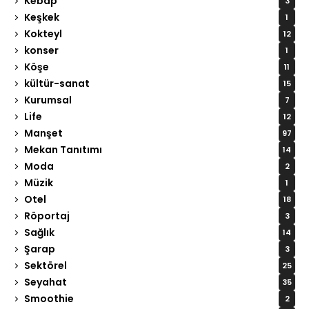
Kebap
3
Keşkek
1
Kokteyl
12
konser
1
Köşe
11
kültür-sanat
15
Kurumsal
7
Life
12
Manşet
97
Mekan Tanıtımı
14
Moda
2
Müzik
1
Otel
18
Röportaj
3
Sağlık
14
Şarap
3
Sektörel
25
Seyahat
35
Smoothie
2