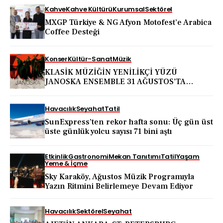
Kahve
Kahve Kültürü
Kurumsal
Sektörel
MXGP Türkiye & NG Afyon Motofest’e Arabica
Coffee Desteği
Konser
Kültür-Sanat
Müzik
KLASİK MÜZİĞİN YENİLİKÇİ YÜZÜ
JANOSKA ENSEMBLE 31 AĞUSTOS’TA
BODRUM KALESİ’NDE
Havacılık
Seyahat
Tatil
SunExpress’ten rekor hafta sonu: Üç gün üst
üste günlük yolcu sayısı 71 bini aştı
Etkinlik
Gastronomi
Mekan Tanıtımı
Tatil
Yaşam
Yeme & İçme
Sky Karaköy, Ağustos Müzik Programıyla
Yazın Ritmini Belirlemeye Devam Ediyor
Havacılık
Sektörel
Seyahat