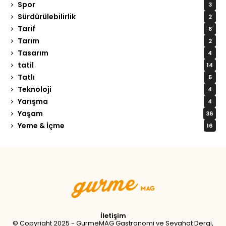
Spor
3
Sürdürülebilirlik
2
Tarif
8
Tarım
2
Tasarım
4
tatil
14
Tatlı
5
Teknoloji
4
Yarışma
4
Yaşam
36
Yeme & İçme
16
Tweet
LinkedIn
Share this selection
İletişim
© Copyright 2025 - GurmeMAG Gastronomi ve Seyahat Dergi,