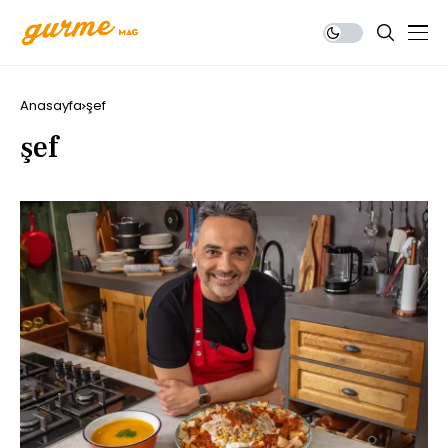
Anasayfa
şef
şef