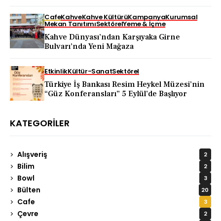
Cafe
Kahve
Kahve Kültürü
Kampanya
Kurumsal
Mekan Tanıtımı
Sektörel
Yeme & İçme
Kahve Dünyası’ndan Karşıyaka Girne
Bulvarı’nda Yeni Mağaza
Etkinlik
Kültür-Sanat
Sektörel
Türkiye İş Bankası Resim Heykel Müzesi’nin
“Güz Konferansları” 5 Eylül’de Başlıyor
KATEGORILER
Alışveriş
2
Bilim
2
Bowl
3
Bülten
20
Cafe
3
Çevre
2