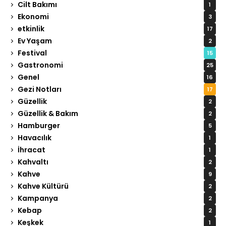
Cilt Bakımı
1
Ekonomi
3
etkinlik
17
Ev Yaşam
2
Festival
15
Gastronomi
25
Genel
16
Gezi Notları
17
Güzellik
2
Güzellik & Bakım
2
Hamburger
5
Havacılık
1
İhracat
1
Kahvaltı
2
Kahve
9
Kahve Kültürü
2
Kampanya
2
Kebap
2
Keşkek
1