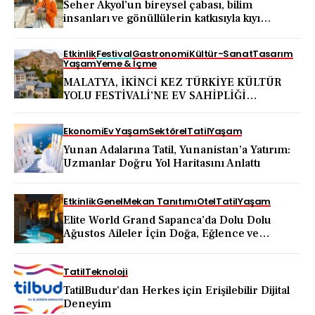
Seher Akyol’un bireysel çabası, bilim
insanları ve gönüllülerin katkısıyla kıyı
ekosistemini koruma hareketine dönüştü
Etkinlik
Festival
Gastronomi
Kültür-Sanat
Tasarım
Yaşam
Yeme & İçme
MALATYA, İKİNCİ KEZ TÜRKİYE KÜLTÜR
YOLU FESTİVALİ’NE EV SAHİPLİĞİ
YAPACAK
Ekonomi
Ev Yaşam
Sektörel
Tatil
Yaşam
Yunan Adalarına Tatil, Yunanistan’a Yatırım:
Uzmanlar Doğru Yol Haritasını Anlattı
Etkinlik
Genel
Mekan Tanıtımı
Otel
Tatil
Yaşam
Elite World Grand Sapanca’da Dolu Dolu
Ağustos Aileler İçin Doğa, Eğlence ve
Yenilenme Bir Arada
Tatil
Teknoloji
TatilBudur’dan Herkes için Erişilebilir Dijital
Deneyim