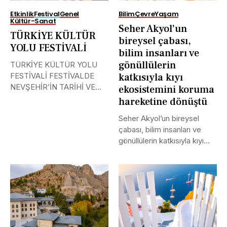
Etkinlik
Festival
Genel
Bilim
Çevre
Yaşam
Kültür-Sanat
Seher Akyol’un
TÜRKİYE KÜLTÜR
bireysel çabası,
YOLU FESTİVALİ
bilim insanları ve
gönüllülerin
TÜRKİYE KÜLTÜR YOLU
FESTİVALİ FESTİVALDE
katkısıyla kıyı
NEVŞEHİR’İN TARİHİ VE
ekosistemini koruma
KÜLTÜR EL MİRASINA
hareketine dönüştü
IŞIK...
Seher Akyol’un bireysel
çabası, bilim insanları ve
gönüllülerin katkısıyla kıyı
ekosistemini koruma...