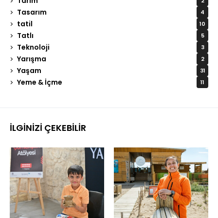
Tarım
2
Tasarım
4
tatil
10
Tatlı
5
Teknoloji
3
Yarışma
2
Yaşam
31
Yeme & İçme
11
İLGINIZI ÇEKEBILIR