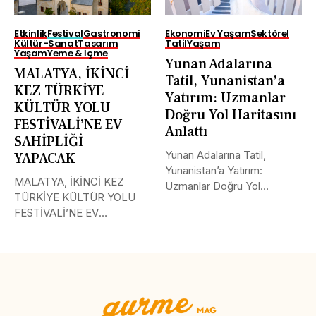
Etkinlik
Festival
Gastronomi
Ekonomi
Ev Yaşam
Sektörel
Kültür-Sanat
Tasarım
Tatil
Yaşam
Yaşam
Yeme & İçme
Yunan Adalarına
MALATYA, İKİNCİ
Tatil, Yunanistan’a
KEZ TÜRKİYE
Yatırım: Uzmanlar
KÜLTÜR YOLU
Doğru Yol Haritasını
FESTİVALİ’NE EV
Anlattı
SAHİPLİĞİ
Yunan Adalarına Tatil,
YAPACAK
Yunanistan’a Yatırım:
MALATYA, İKİNCİ KEZ
Uzmanlar Doğru Yol
TÜRKİYE KÜLTÜR YOLU
Haritasını Anlattı Yunanistan
FESTİVALİ’NE EV
ve...
SAHİPLİĞİ YAPACAK
BAKAN...
Tweet
LinkedIn
Share this selection