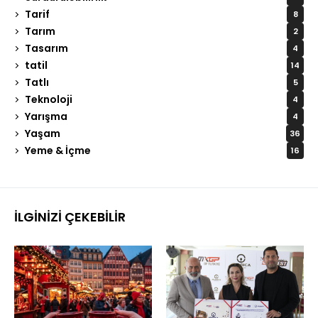
Tarif
8
Tarım
2
Tasarım
4
tatil
14
Tatlı
5
Teknoloji
4
Yarışma
4
Yaşam
36
Yeme & İçme
16
İLGINIZI ÇEKEBILIR