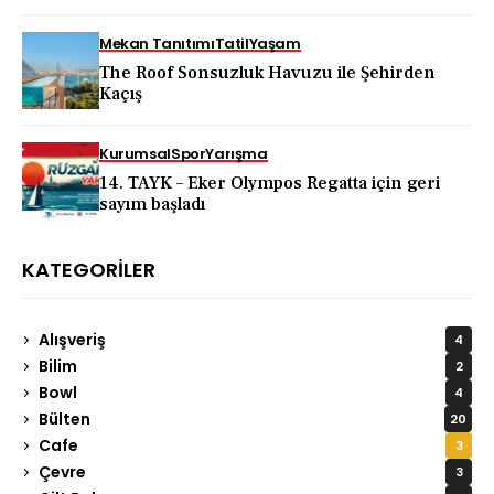
KAPADOKYA İÇİN DEV TANITIM ATAĞI
Mekan Tanıtımı
Tatil
Yaşam
The Roof Sonsuzluk Havuzu ile Şehirden
Kaçış
Kurumsal
Spor
Yarışma
14. TAYK – Eker Olympos Regatta için geri
sayım başladı
KATEGORILER
Alışveriş
4
Bilim
2
Bowl
4
Bülten
20
Cafe
3
Çevre
3