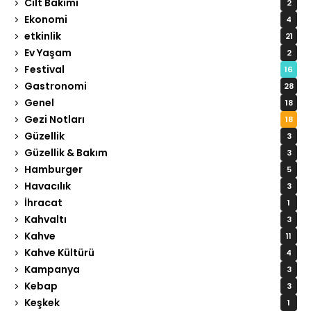
Cilt Bakımı
2
Ekonomi
4
etkinlik
21
Ev Yaşam
2
Festival
16
Gastronomi
28
Genel
18
Gezi Notları
18
Güzellik
3
Güzellik & Bakım
3
Hamburger
5
Havacılık
3
İhracat
1
Kahvaltı
3
Kahve
11
Kahve Kültürü
4
Kampanya
3
Kebap
3
Keşkek
1