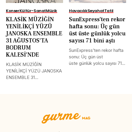
Konser
Kültür-Sanat
Müzik
Havacılık
Seyahat
Tatil
KLASİK MÜZİĞİN
SunExpress’ten rekor
YENİLİKÇİ YÜZÜ
hafta sonu: Üç gün
JANOSKA ENSEMBLE
üst üste günlük yolcu
31 AĞUSTOS’TA
sayısı 71 bini aştı
BODRUM
SunExpress’ten rekor hafta
KALESİ’NDE
sonu: Üç gün üst
üste günlük yolcu sayısı 71
KLASİK MÜZİĞİN
bini aştı Türk Hava...
YENİLİKÇİ YÜZÜ JANOSKA
ENSEMBLE 31
AĞUSTOS’TA BODRUM
KALESİ’NDE Uluslararası
müzik...
Tweet
LinkedIn
Share this selection