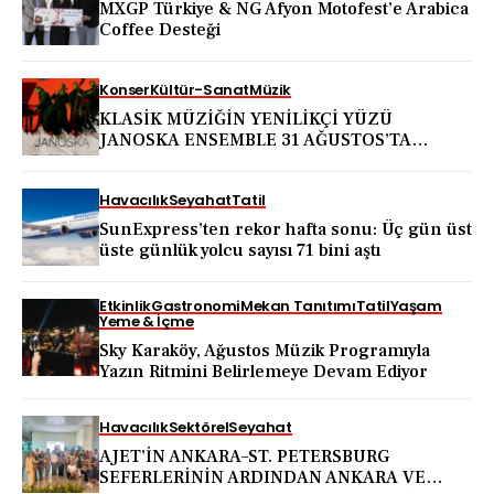
MXGP Türkiye & NG Afyon Motofest’e Arabica
Coffee Desteği
Konser
Kültür-Sanat
Müzik
KLASİK MÜZİĞİN YENİLİKÇİ YÜZÜ
JANOSKA ENSEMBLE 31 AĞUSTOS’TA
BODRUM KALESİ’NDE
Havacılık
Seyahat
Tatil
SunExpress’ten rekor hafta sonu: Üç gün üst
üste günlük yolcu sayısı 71 bini aştı
Etkinlik
Gastronomi
Mekan Tanıtımı
Tatil
Yaşam
Yeme & İçme
Sky Karaköy, Ağustos Müzik Programıyla
Yazın Ritmini Belirlemeye Devam Ediyor
Havacılık
Sektörel
Seyahat
AJET’İN ANKARA–ST. PETERSBURG
SEFERLERİNİN ARDINDAN ANKARA VE