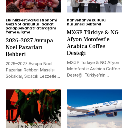
Etkinlik
Festival
Gastronomi
Kahve
Kahve Kültürü
Gezi Notları
Kültür-Sanat
Kurumsal
Sektörel
Şarap
Seyahat
Tatil
Yaşam
MXGP Türkiye & NG
Yeme & İçme
Afyon Motofest’e
2026–2027 Avrupa
Arabica Coffee
Noel Pazarları
Desteği
Rehberi
MXGP Türkiye & NG Afyon
2026–2027 Avrupa Noel
Motofest’e Arabica Coffee
Pazarları Rehberi Masalsı
Desteği Türkiye’nin
Sokaklar, Sıcacık Lezzetler
uluslararası alanda...
ve Kaçırılmayacak Tarihler...