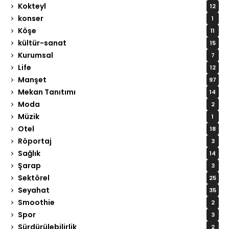
Kokteyl
12
konser
1
Köşe
11
kültür-sanat
15
Kurumsal
7
Life
12
Manşet
97
Mekan Tanıtımı
14
Moda
2
Müzik
1
Otel
18
Röportaj
3
Sağlık
14
Şarap
3
Sektörel
25
Seyahat
35
Smoothie
2
Spor
3
Sürdürülebilirlik
2