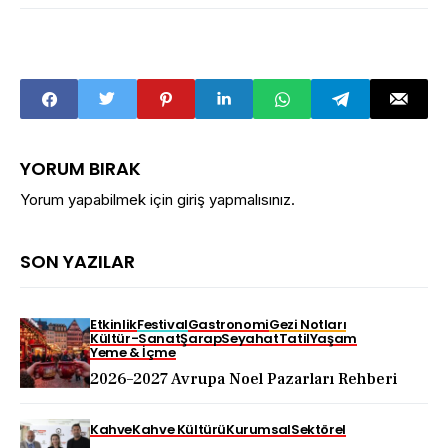
YORUM BIRAK
Yorum yapabilmek için
giriş yapmalısınız
.
SON YAZILAR
Etkinlik
Festival
Gastronomi
Gezi Notları
Kültür-Sanat
Şarap
Seyahat
Tatil
Yaşam
Yeme & İçme
2026–2027 Avrupa Noel Pazarları Rehberi
Kahve
Kahve Kültürü
Kurumsal
Sektörel