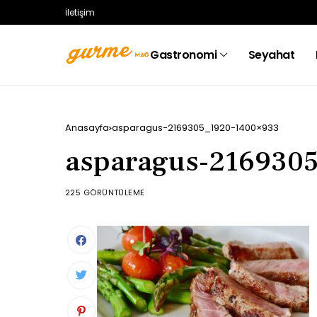
İletişim
Gastronomi
Seyahat
Anasayfa
asparagus-2169305_1920-1400×933
asparagus-216930
225 GÖRÜNTÜLEME