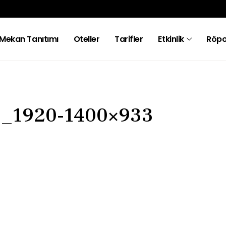
Mekan Tanıtımı
Oteller
Tarifler
Etkinlik
Röpo
5_1920-1400×933