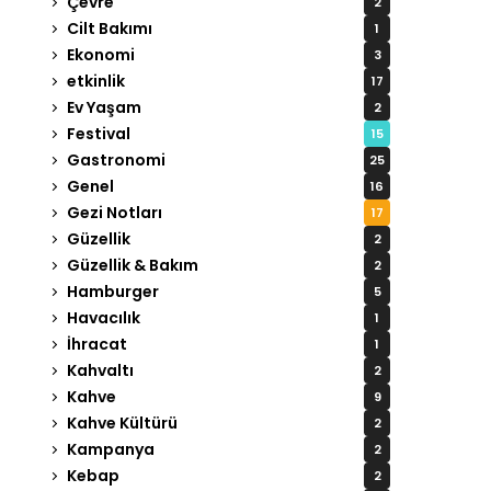
Çevre
2
Cilt Bakımı
1
Ekonomi
3
etkinlik
17
Ev Yaşam
2
Festival
15
Gastronomi
25
Genel
16
Gezi Notları
17
Güzellik
2
Güzellik & Bakım
2
Hamburger
5
Havacılık
1
İhracat
1
Kahvaltı
2
Kahve
9
Kahve Kültürü
2
Kampanya
2
Kebap
2