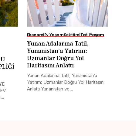
Ekonomi
Ev Yaşam
Sektörel
Tatil
Yaşam
Yunan Adalarına Tatil,
Yunanistan’a Yatırım:
Uzmanlar Doğru Yol
LU
Haritasını Anlattı
PLİĞİ
Yunan Adalarına Tatil, Yunanistan’a
Yatırım: Uzmanlar Doğru Yol Haritasını
YE
Anlattı Yunanistan ve...
 EV
..
Tweet
LinkedIn