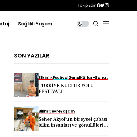
Takip Edin
rtaj
Sağlıklı Yaşam
SON YAZILAR
Etkinlik
Festival
Genel
Kültür-Sanat
TÜRKİYE KÜLTÜR YOLU
FESTİVALİ
Bilim
Çevre
Yaşam
Seher Akyol’un bireysel çabası,
bilim insanları ve gönüllülerin
katkısıyla kıyı ekosistemini
koruma hareketine dönüştü