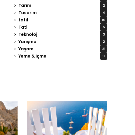
Tarım
2
Tasarım
4
tatil
10
Tatlı
5
Teknoloji
3
Yarışma
2
Yaşam
31
Yeme & İçme
11