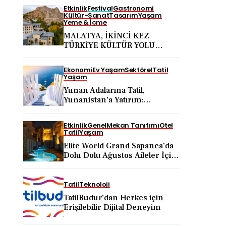
Etkinlik
Festival
Gastronomi
Kültür-Sanat
Tasarım
Yaşam
Yeme & İçme
MALATYA, İKİNCİ KEZ
TÜRKİYE KÜLTÜR YOLU
FESTİVALİ’NE EV SAHİPLİĞİ
YAPACAK
Ekonomi
Ev Yaşam
Sektörel
Tatil
Yaşam
Yunan Adalarına Tatil,
Yunanistan’a Yatırım:
Uzmanlar Doğru Yol Haritasını
Anlattı
Etkinlik
Genel
Mekan Tanıtımı
Otel
Tatil
Yaşam
Elite World Grand Sapanca’da
Dolu Dolu Ağustos Aileler İçin
Doğa, Eğlence ve Yenilenme
Bir Arada
Tatil
Teknoloji
TatilBudur’dan Herkes için
Erişilebilir Dijital Deneyim