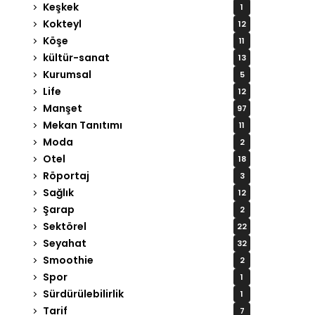
Keşkek
1
Kokteyl
12
Köşe
11
kültür-sanat
13
Kurumsal
5
Life
12
Manşet
97
Mekan Tanıtımı
11
Moda
2
Otel
18
Röportaj
3
Sağlık
12
Şarap
2
Sektörel
22
Seyahat
32
Smoothie
2
Spor
1
Sürdürülebilirlik
1
Tarif
7