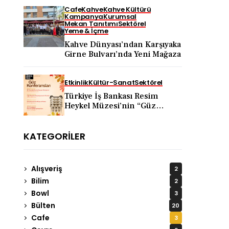
Cafe
Kahve
Kahve Kültürü
Kampanya
Kurumsal
Mekan Tanıtımı
Sektörel
Yeme & İçme
Kahve Dünyası’ndan Karşıyaka
Girne Bulvarı’nda Yeni Mağaza
Etkinlik
Kültür-Sanat
Sektörel
Türkiye İş Bankası Resim
Heykel Müzesi’nin “Güz
Konferansları” 5 Eylül’de
Başlıyor
KATEGORILER
Alışveriş
2
Bilim
2
Bowl
3
Bülten
20
Cafe
3