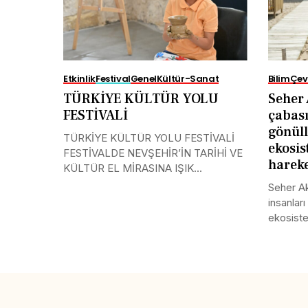
Etkinlik
Festival
Genel
Kültür-Sanat
Bilim
Çev
TÜRKİYE KÜLTÜR YOLU
Seher 
FESTİVALİ
çabası
gönüll
TÜRKİYE KÜLTÜR YOLU FESTİVALİ
ekosi
FESTİVALDE NEVŞEHİR’İN TARİHİ VE
hareke
KÜLTÜR EL MİRASINA IŞIK...
Seher Ak
insanları
ekosiste
Share this selection