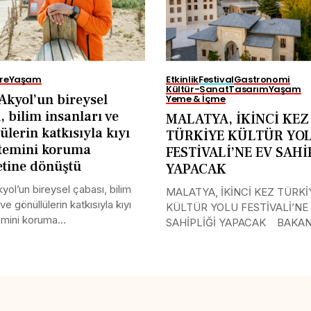
re
Yaşam
Etkinlik
Festival
Gastronomi
Kültür-Sanat
Tasarım
Yaşam
Akyol’un bireysel
Yeme & İçme
, bilim insanları ve
MALATYA, İKİNCİ KEZ
ülerin katkısıyla kıyı
TÜRKİYE KÜLTÜR YO
stemini koruma
FESTİVALİ’NE EV SAHİ
tine dönüştü
YAPACAK
yol’un bireysel çabası, bilim
MALATYA, İKİNCİ KEZ TÜRKİ
 ve gönüllülerin katkısıyla kıyı
KÜLTÜR YOLU FESTİVALİ’NE
mini koruma...
SAHİPLİĞİ YAPACAK BAKAN.