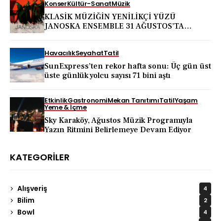
Konser
Kültür-Sanat
Müzik
KLASİK MÜZİĞİN YENİLİKÇİ YÜZÜ
JANOSKA ENSEMBLE 31 AĞUSTOS’TA
BODRUM KALESİ’NDE
Havacılık
Seyahat
Tatil
SunExpress’ten rekor hafta sonu: Üç gün üst
üste günlük yolcu sayısı 71 bini aştı
Etkinlik
Gastronomi
Mekan Tanıtımı
Tatil
Yaşam
Yeme & İçme
Sky Karaköy, Ağustos Müzik Programıyla
Yazın Ritmini Belirlemeye Devam Ediyor
KATEGORILER
Alışveriş
4
Bilim
2
Bowl
4