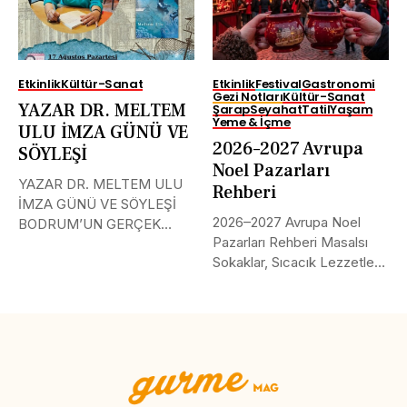
Etkinlik
Kültür-Sanat
Etkinlik
Festival
Gastronomi
Gezi Notları
Kültür-Sanat
YAZAR DR. MELTEM
Şarap
Seyahat
Tatil
Yaşam
Yeme & İçme
ULU İMZA GÜNÜ VE
2026–2027 Avrupa
SÖYLEŞİ
Noel Pazarları
YAZAR DR. MELTEM ULU
Rehberi
İMZA GÜNÜ VE SÖYLEŞİ
2026–2027 Avrupa Noel
BODRUM’UN GERÇEK
Pazarları Rehberi Masalsı
GEÇMİŞİ...
Sokaklar, Sıcacık Lezzetler
ve Kaçırılmayacak Tarihler...
Tweet
LinkedIn
Share this selection