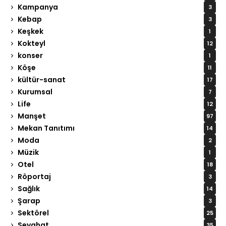
Kampanya
3
Kebap
3
Keşkek
1
Kokteyl
12
konser
1
Köşe
11
kültür-sanat
17
Kurumsal
7
Life
12
Manşet
97
Mekan Tanıtımı
14
Moda
2
Müzik
1
Otel
18
Röportaj
3
Sağlık
14
Şarap
3
Sektörel
25
Seyahat
35