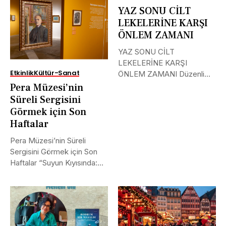
YAZ SONU CİLT
LEKELERİNE KARŞI
ÖNLEM ZAMANI
YAZ SONU CİLT
LEKELERİNE KARŞI
Etkinlik
Kültür-Sanat
ÖNLEM ZAMANI Düzenli
Bakım Rutinleri Öne Çıkıyor...
Pera Müzesi’nin
Süreli Sergisini
Görmek için Son
Haftalar
Pera Müzesi’nin Süreli
Sergisini Görmek için Son
Haftalar “Suyun Kıyısında:
Halil Paşa’nın...