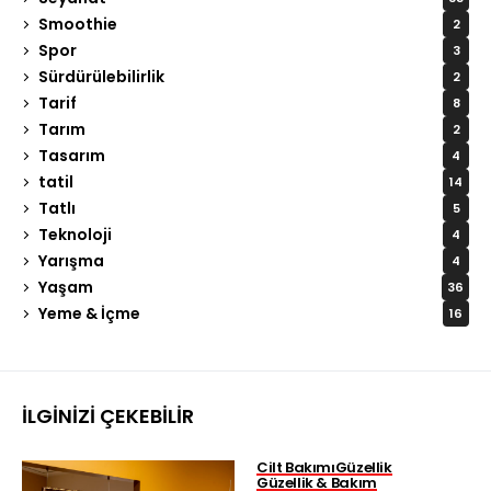
Smoothie
2
Spor
3
Sürdürülebilirlik
2
Tarif
8
Tarım
2
Tasarım
4
tatil
14
Tatlı
5
Teknoloji
4
Yarışma
4
Yaşam
36
Yeme & İçme
16
İLGINIZI ÇEKEBILIR
Cilt Bakımı
Güzellik
Güzellik & Bakım