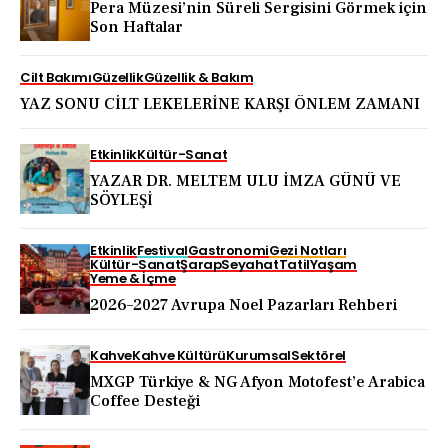
Pera Müzesi’nin Süreli Sergisini Görmek için
Son Haftalar
Cilt Bakımı
Güzellik
Güzellik & Bakım
YAZ SONU CİLT LEKELERİNE KARŞI ÖNLEM ZAMANI
Etkinlik
Kültür-Sanat
YAZAR DR. MELTEM ULU İMZA GÜNÜ VE
SÖYLEŞİ
Etkinlik
Festival
Gastronomi
Gezi Notları
Kültür-Sanat
Şarap
Seyahat
Tatil
Yaşam
Yeme & İçme
2026–2027 Avrupa Noel Pazarları Rehberi
Kahve
Kahve Kültürü
Kurumsal
Sektörel
MXGP Türkiye & NG Afyon Motofest’e Arabica
Coffee Desteği