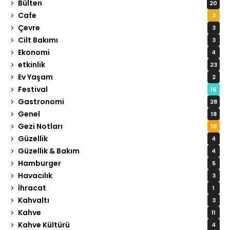
Bülten
20
Cafe
3
Çevre
3
Cilt Bakımı
3
Ekonomi
4
etkinlik
23
Ev Yaşam
2
Festival
16
Gastronomi
28
Genel
18
Gezi Notları
18
Güzellik
4
Güzellik & Bakım
4
Hamburger
5
Havacılık
3
İhracat
1
Kahvaltı
3
Kahve
11
Kahve Kültürü
4