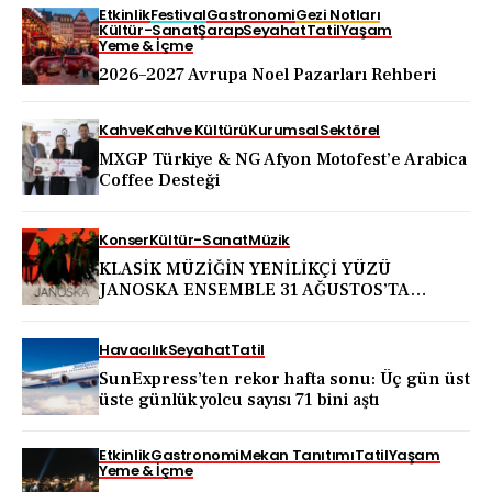
Etkinlik
Festival
Gastronomi
Gezi Notları
Kültür-Sanat
Şarap
Seyahat
Tatil
Yaşam
Yeme & İçme
2026–2027 Avrupa Noel Pazarları Rehberi
Kahve
Kahve Kültürü
Kurumsal
Sektörel
MXGP Türkiye & NG Afyon Motofest’e Arabica
Coffee Desteği
Konser
Kültür-Sanat
Müzik
KLASİK MÜZİĞİN YENİLİKÇİ YÜZÜ
JANOSKA ENSEMBLE 31 AĞUSTOS’TA
BODRUM KALESİ’NDE
Havacılık
Seyahat
Tatil
SunExpress’ten rekor hafta sonu: Üç gün üst
üste günlük yolcu sayısı 71 bini aştı
Etkinlik
Gastronomi
Mekan Tanıtımı
Tatil
Yaşam
Yeme & İçme