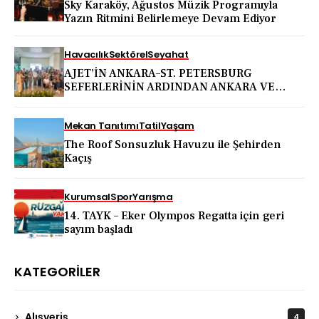
Sky Karaköy, Ağustos Müzik Programıyla
Yazın Ritmini Belirlemeye Devam Ediyor
Havacılık
Sektörel
Seyahat
AJET’İN ANKARA–ST. PETERSBURG
SEFERLERİNİN ARDINDAN ANKARA VE
KAPADOKYA İÇİN DEV TANITIM ATAĞI
Mekan Tanıtımı
Tatil
Yaşam
The Roof Sonsuzluk Havuzu ile Şehirden
Kaçış
Kurumsal
Spor
Yarışma
14. TAYK – Eker Olympos Regatta için geri
sayım başladı
KATEGORILER
Alışveriş
4