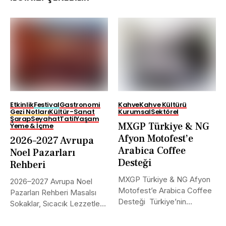
Etkinlik
Festival
Gastronomi
Kahve
Kahve Kültürü
Gezi Notları
Kültür-Sanat
Kurumsal
Sektörel
Şarap
Seyahat
Tatil
Yaşam
MXGP Türkiye & NG
Yeme & İçme
Afyon Motofest’e
2026–2027 Avrupa
Arabica Coffee
Noel Pazarları
Desteği
Rehberi
MXGP Türkiye & NG Afyon
2026–2027 Avrupa Noel
Motofest’e Arabica Coffee
Pazarları Rehberi Masalsı
Desteği Türkiye’nin
Sokaklar, Sıcacık Lezzetler
uluslararası alanda...
ve Kaçırılmayacak Tarihler...