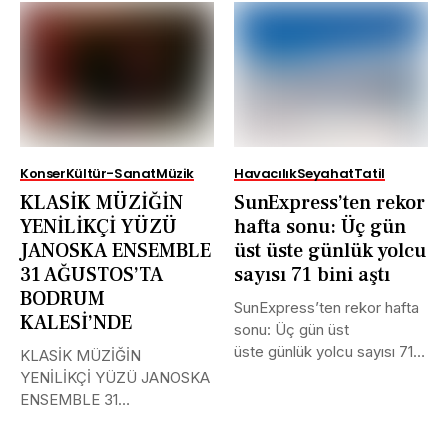
Konser
Kültür-Sanat
Müzik
Havacılık
Seyahat
Tatil
KLASİK MÜZİĞİN
SunExpress’ten rekor
YENİLİKÇİ YÜZÜ
hafta sonu: Üç gün
JANOSKA ENSEMBLE
üst üste günlük yolcu
31 AĞUSTOS’TA
sayısı 71 bini aştı
BODRUM
SunExpress’ten rekor hafta
KALESİ’NDE
sonu: Üç gün üst
üste günlük yolcu sayısı 71
KLASİK MÜZİĞİN
bini aştı Türk Hava...
YENİLİKÇİ YÜZÜ JANOSKA
ENSEMBLE 31
AĞUSTOS’TA BODRUM
KALESİ’NDE Uluslararası