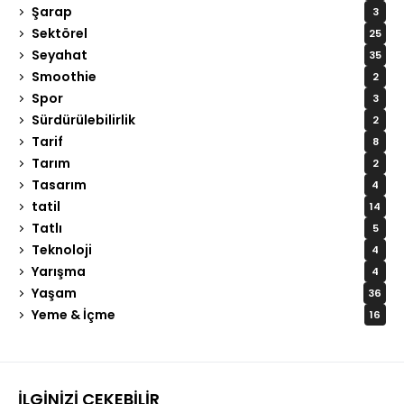
Şarap
3
Sektörel
25
Seyahat
35
Smoothie
2
Spor
3
Sürdürülebilirlik
2
Tarif
8
Tarım
2
Tasarım
4
tatil
14
Tatlı
5
Teknoloji
4
Yarışma
4
Yaşam
36
Yeme & İçme
16
İLGINIZI ÇEKEBILIR