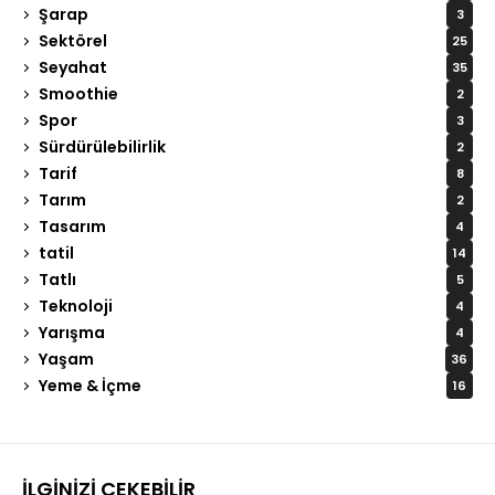
Şarap
3
Sektörel
25
Seyahat
35
Smoothie
2
Spor
3
Sürdürülebilirlik
2
Tarif
8
Tarım
2
Tasarım
4
tatil
14
Tatlı
5
Teknoloji
4
Yarışma
4
Yaşam
36
Yeme & İçme
16
İLGINIZI ÇEKEBILIR