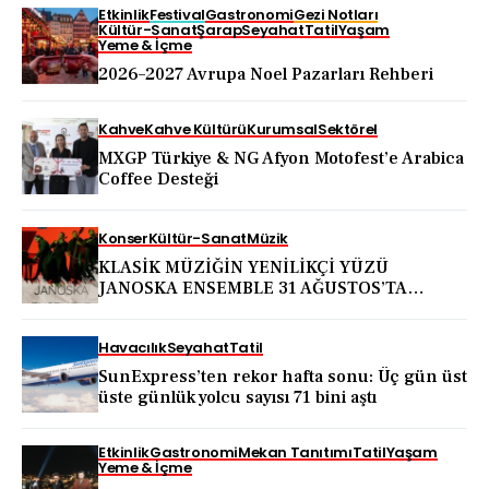
Etkinlik
Festival
Gastronomi
Gezi Notları
Kültür-Sanat
Şarap
Seyahat
Tatil
Yaşam
Yeme & İçme
2026–2027 Avrupa Noel Pazarları Rehberi
Kahve
Kahve Kültürü
Kurumsal
Sektörel
MXGP Türkiye & NG Afyon Motofest’e Arabica
Coffee Desteği
Konser
Kültür-Sanat
Müzik
KLASİK MÜZİĞİN YENİLİKÇİ YÜZÜ
JANOSKA ENSEMBLE 31 AĞUSTOS’TA
BODRUM KALESİ’NDE
Havacılık
Seyahat
Tatil
SunExpress’ten rekor hafta sonu: Üç gün üst
üste günlük yolcu sayısı 71 bini aştı
Etkinlik
Gastronomi
Mekan Tanıtımı
Tatil
Yaşam
Yeme & İçme