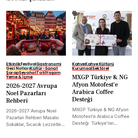
Etkinlik
Festival
Gastronomi
Kahve
Kahve Kültürü
Gezi Notları
Kültür-Sanat
Kurumsal
Sektörel
Şarap
Seyahat
Tatil
Yaşam
MXGP Türkiye & NG
Yeme & İçme
Afyon Motofest’e
2026–2027 Avrupa
Arabica Coffee
Noel Pazarları
Desteği
Rehberi
MXGP Türkiye & NG Afyon
2026–2027 Avrupa Noel
Motofest’e Arabica Coffee
Pazarları Rehberi Masalsı
Desteği Türkiye’nin
Sokaklar, Sıcacık Lezzetler
uluslararası alanda...
ve Kaçırılmayacak Tarihler...