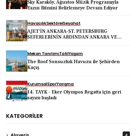
Sky Karaköy, Ağustos Müzik Programıyla
Yazın Ritmini Belirlemeye Devam Ediyor
Havacılık
Sektörel
Seyahat
AJET’İN ANKARA–ST. PETERSBURG
SEFERLERİNİN ARDINDAN ANKARA VE
KAPADOKYA İÇİN DEV TANITIM ATAĞI
Mekan Tanıtımı
Tatil
Yaşam
The Roof Sonsuzluk Havuzu ile Şehirden
Kaçış
Kurumsal
Spor
Yarışma
14. TAYK – Eker Olympos Regatta için geri
sayım başladı
KATEGORILER
Alışveriş
4