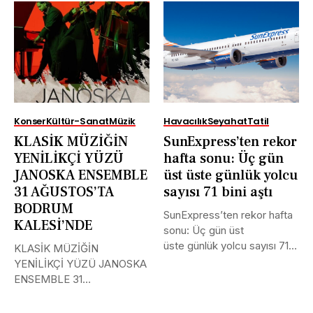
Konser
Kültür-Sanat
Müzik
Havacılık
Seyahat
Tatil
KLASİK MÜZİĞİN
SunExpress’ten rekor
YENİLİKÇİ YÜZÜ
hafta sonu: Üç gün
JANOSKA ENSEMBLE
üst üste günlük yolcu
31 AĞUSTOS’TA
sayısı 71 bini aştı
BODRUM
SunExpress’ten rekor hafta
KALESİ’NDE
sonu: Üç gün üst
üste günlük yolcu sayısı 71
KLASİK MÜZİĞİN
bini aştı Türk Hava...
YENİLİKÇİ YÜZÜ JANOSKA
ENSEMBLE 31
AĞUSTOS’TA BODRUM
KALESİ’NDE Uluslararası