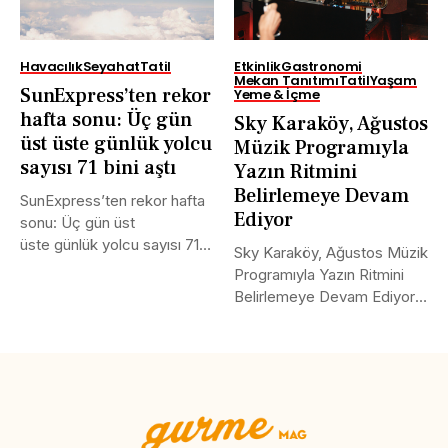
Havacılık
Seyahat
Tatil
Etkinlik
Gastronomi
Mekan Tanıtımı
Tatil
Yaşam
SunExpress’ten rekor
Yeme & İçme
hafta sonu: Üç gün
Sky Karaköy, Ağustos
üst üste günlük yolcu
Müzik Programıyla
sayısı 71 bini aştı
Yazın Ritmini
Belirlemeye Devam
SunExpress’ten rekor hafta
Ediyor
sonu: Üç gün üst
üste günlük yolcu sayısı 71
Sky Karaköy, Ağustos Müzik
bini aştı Türk Hava...
Programıyla Yazın Ritmini
Belirlemeye Devam Ediyor
Boğaz’ın en...
Tweet
LinkedIn
Share this selection