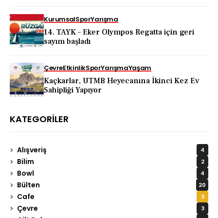
Kurumsal
Spor
Yarışma
14. TAYK – Eker Olympos Regatta için geri
sayım başladı
Çevre
Etkinlik
Spor
Yarışma
Yaşam
Kaçkarlar, UTMB Heyecanına İkinci Kez Ev
Sahipliği Yapıyor
KATEGORILER
Alışveriş
4
Bilim
2
Bowl
4
Bülten
20
Cafe
3
Çevre
3