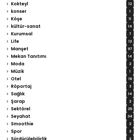
Kokteyl
12
konser
1
Köşe
11
kültür-sanat
14
Kurumsal
7
Life
12
Manşet
97
Mekan Tanıtımı
14
Moda
2
Müzik
1
Otel
18
Röportaj
3
Sağlık
14
Şarap
2
Sektörel
25
Seyahat
34
Smoothie
2
Spor
3
Sürdürülebilirlik
2