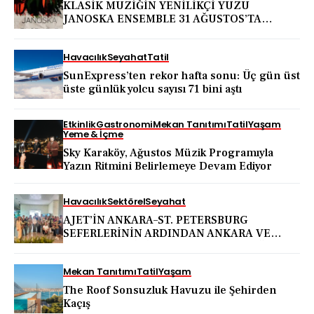
KLASİK MÜZİĞİN YENİLİKÇİ YÜZÜ
JANOSKA ENSEMBLE 31 AĞUSTOS’TA
BODRUM KALESİ’NDE
Havacılık
Seyahat
Tatil
SunExpress’ten rekor hafta sonu: Üç gün üst
üste günlük yolcu sayısı 71 bini aştı
Etkinlik
Gastronomi
Mekan Tanıtımı
Tatil
Yaşam
Yeme & İçme
Sky Karaköy, Ağustos Müzik Programıyla
Yazın Ritmini Belirlemeye Devam Ediyor
Havacılık
Sektörel
Seyahat
AJET’İN ANKARA–ST. PETERSBURG
SEFERLERİNİN ARDINDAN ANKARA VE
KAPADOKYA İÇİN DEV TANITIM ATAĞI
Mekan Tanıtımı
Tatil
Yaşam
The Roof Sonsuzluk Havuzu ile Şehirden
Kaçış