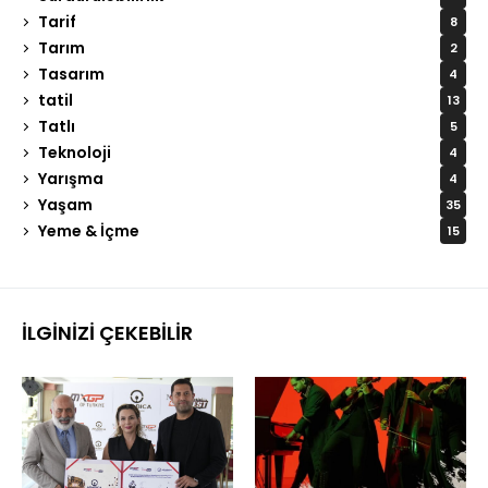
Tarif
8
Tarım
2
Tasarım
4
tatil
13
Tatlı
5
Teknoloji
4
Yarışma
4
Yaşam
35
Yeme & İçme
15
İLGINIZI ÇEKEBILIR