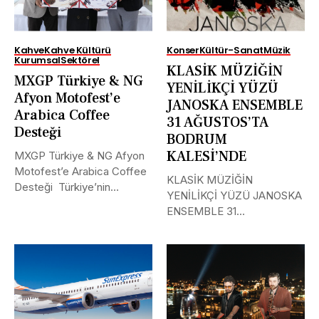
Kahve
Kahve Kültürü
Konser
Kültür-Sanat
Müzik
Kurumsal
Sektörel
KLASİK MÜZİĞİN
MXGP Türkiye & NG
YENİLİKÇİ YÜZÜ
Afyon Motofest’e
JANOSKA ENSEMBLE
Arabica Coffee
31 AĞUSTOS’TA
Desteği
BODRUM
KALESİ’NDE
MXGP Türkiye & NG Afyon
Motofest’e Arabica Coffee
KLASİK MÜZİĞİN
Desteği Türkiye’nin
YENİLİKÇİ YÜZÜ JANOSKA
uluslararası alanda...
ENSEMBLE 31
AĞUSTOS’TA BODRUM
KALESİ’NDE Uluslararası
müzik...