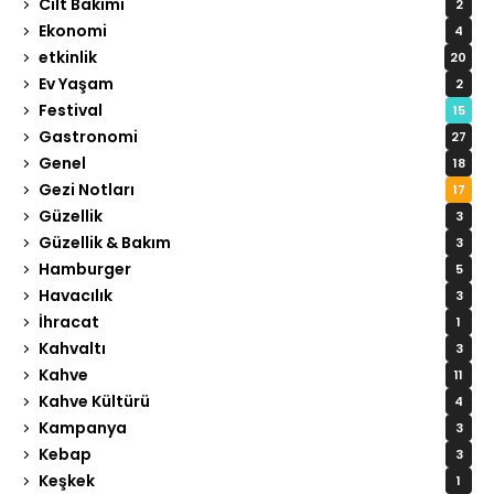
Cilt Bakımı
2
Ekonomi
4
etkinlik
20
Ev Yaşam
2
Festival
15
Gastronomi
27
Genel
18
Gezi Notları
17
Güzellik
3
Güzellik & Bakım
3
Hamburger
5
Havacılık
3
İhracat
1
Kahvaltı
3
Kahve
11
Kahve Kültürü
4
Kampanya
3
Kebap
3
Keşkek
1