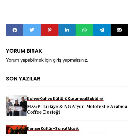
YORUM BIRAK
Yorum yapabilmek için
giriş yapmalısınız
.
SON YAZILAR
Kahve
Kahve Kültürü
Kurumsal
Sektörel
MXGP Türkiye & NG Afyon Motofest’e Arabica
Coffee Desteği
Konser
Kültür-Sanat
Müzik