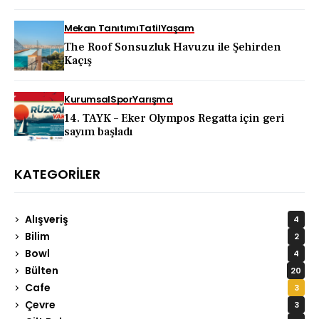
KAPADOKYA İÇİN DEV TANITIM ATAĞI
Mekan Tanıtımı
Tatil
Yaşam
The Roof Sonsuzluk Havuzu ile Şehirden
Kaçış
Kurumsal
Spor
Yarışma
14. TAYK – Eker Olympos Regatta için geri
sayım başladı
KATEGORILER
Alışveriş
4
Bilim
2
Bowl
4
Bülten
20
Cafe
3
Çevre
3