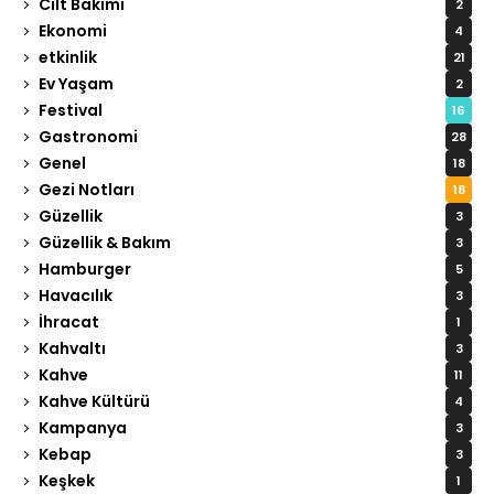
Cilt Bakımı
2
Ekonomi
4
etkinlik
21
Ev Yaşam
2
Festival
16
Gastronomi
28
Genel
18
Gezi Notları
18
Güzellik
3
Güzellik & Bakım
3
Hamburger
5
Havacılık
3
İhracat
1
Kahvaltı
3
Kahve
11
Kahve Kültürü
4
Kampanya
3
Kebap
3
Keşkek
1