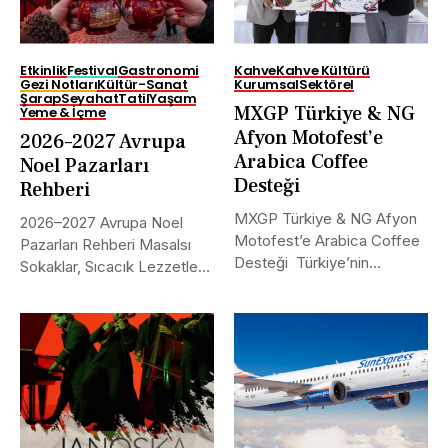
Etkinlik
Festival
Gastronomi
Kahve
Kahve Kültürü
Gezi Notları
Kültür-Sanat
Kurumsal
Sektörel
Şarap
Seyahat
Tatil
Yaşam
MXGP Türkiye & NG
Yeme & İçme
Afyon Motofest’e
2026–2027 Avrupa
Arabica Coffee
Noel Pazarları
Desteği
Rehberi
MXGP Türkiye & NG Afyon
2026–2027 Avrupa Noel
Motofest’e Arabica Coffee
Pazarları Rehberi Masalsı
Desteği Türkiye’nin
Sokaklar, Sıcacık Lezzetler
uluslararası alanda...
ve Kaçırılmayacak Tarihler...