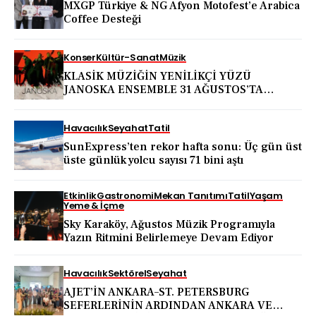
MXGP Türkiye & NG Afyon Motofest’e Arabica
Coffee Desteği
Konser
Kültür-Sanat
Müzik
KLASİK MÜZİĞİN YENİLİKÇİ YÜZÜ
JANOSKA ENSEMBLE 31 AĞUSTOS’TA
BODRUM KALESİ’NDE
Havacılık
Seyahat
Tatil
SunExpress’ten rekor hafta sonu: Üç gün üst
üste günlük yolcu sayısı 71 bini aştı
Etkinlik
Gastronomi
Mekan Tanıtımı
Tatil
Yaşam
Yeme & İçme
Sky Karaköy, Ağustos Müzik Programıyla
Yazın Ritmini Belirlemeye Devam Ediyor
Havacılık
Sektörel
Seyahat
AJET’İN ANKARA–ST. PETERSBURG
SEFERLERİNİN ARDINDAN ANKARA VE