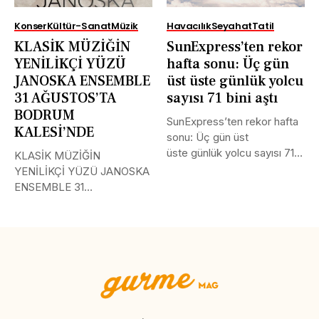
Konser
Kültür-Sanat
Müzik
Havacılık
Seyahat
Tatil
KLASİK MÜZİĞİN
SunExpress’ten rekor
YENİLİKÇİ YÜZÜ
hafta sonu: Üç gün
JANOSKA ENSEMBLE
üst üste günlük yolcu
31 AĞUSTOS’TA
sayısı 71 bini aştı
BODRUM
SunExpress’ten rekor hafta
KALESİ’NDE
sonu: Üç gün üst
üste günlük yolcu sayısı 71
KLASİK MÜZİĞİN
bini aştı Türk Hava...
YENİLİKÇİ YÜZÜ JANOSKA
ENSEMBLE 31
AĞUSTOS’TA BODRUM
KALESİ’NDE Uluslararası
müzik...
Tweet
LinkedIn
Share this selection