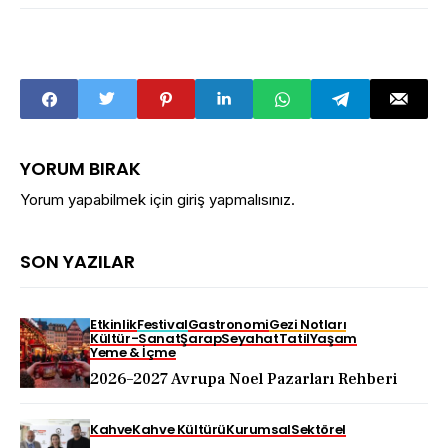
YORUM BIRAK
Yorum yapabilmek için
giriş yapmalısınız
.
SON YAZILAR
Etkinlik
Festival
Gastronomi
Gezi Notları
Kültür-Sanat
Şarap
Seyahat
Tatil
Yaşam
Yeme & İçme
2026–2027 Avrupa Noel Pazarları Rehberi
Kahve
Kahve Kültürü
Kurumsal
Sektörel