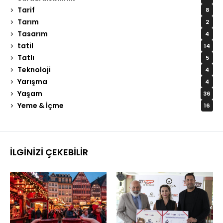
Tarif
8
Tarım
2
Tasarım
4
tatil
14
Tatlı
5
Teknoloji
4
Yarışma
4
Yaşam
36
Yeme & İçme
16
İLGINIZI ÇEKEBILIR