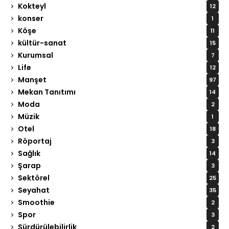
Kokteyl
12
konser
1
Köşe
11
kültür-sanat
15
Kurumsal
7
Life
12
Manşet
97
Mekan Tanıtımı
14
Moda
2
Müzik
1
Otel
18
Röportaj
3
Sağlık
14
Şarap
3
Sektörel
25
Seyahat
35
Smoothie
2
Spor
3
Sürdürülebilirlik
2