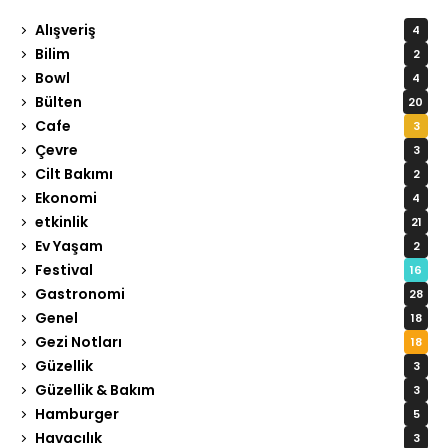
Alışveriş
4
Bilim
2
Bowl
4
Bülten
20
Cafe
3
Çevre
3
Cilt Bakımı
2
Ekonomi
4
etkinlik
21
Ev Yaşam
2
Festival
16
Gastronomi
28
Genel
18
Gezi Notları
18
Güzellik
3
Güzellik & Bakım
3
Hamburger
5
Havacılık
3