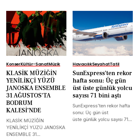
uluslararası alanda...
ve Kaçırılmayacak Tarihler...
Konser
Kültür-Sanat
Müzik
Havacılık
Seyahat
Tatil
KLASİK MÜZİĞİN
SunExpress’ten rekor
YENİLİKÇİ YÜZÜ
hafta sonu: Üç gün
JANOSKA ENSEMBLE
üst üste günlük yolcu
31 AĞUSTOS’TA
sayısı 71 bini aştı
BODRUM
SunExpress’ten rekor hafta
KALESİ’NDE
sonu: Üç gün üst
üste günlük yolcu sayısı 71
KLASİK MÜZİĞİN
bini aştı Türk Hava...
YENİLİKÇİ YÜZÜ JANOSKA
ENSEMBLE 31