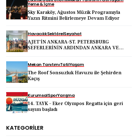
Yeme & İçme
Sky Karaköy, Ağustos Müzik Programıyla
Yazın Ritmini Belirlemeye Devam Ediyor
Havacılık
Sektörel
Seyahat
AJET’İN ANKARA–ST. PETERSBURG
SEFERLERİNİN ARDINDAN ANKARA VE
KAPADOKYA İÇİN DEV TANITIM ATAĞI
Mekan Tanıtımı
Tatil
Yaşam
The Roof Sonsuzluk Havuzu ile Şehirden
Kaçış
Kurumsal
Spor
Yarışma
14. TAYK – Eker Olympos Regatta için geri
sayım başladı
KATEGORILER