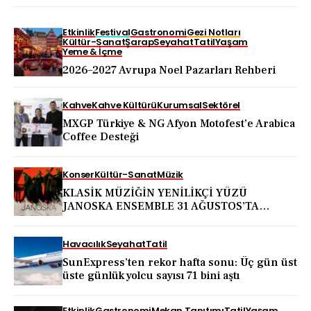
Etkinlik
Festival
Gastronomi
Gezi Notları
Kültür-Sanat
Şarap
Seyahat
Tatil
Yaşam
Yeme & İçme
2026–2027 Avrupa Noel Pazarları Rehberi
Kahve
Kahve Kültürü
Kurumsal
Sektörel
MXGP Türkiye & NG Afyon Motofest’e Arabica
Coffee Desteği
Konser
Kültür-Sanat
Müzik
KLASİK MÜZİĞİN YENİLİKÇİ YÜZÜ
JANOSKA ENSEMBLE 31 AĞUSTOS’TA
BODRUM KALESİ’NDE
Havacılık
Seyahat
Tatil
SunExpress’ten rekor hafta sonu: Üç gün üst
üste günlük yolcu sayısı 71 bini aştı
Etkinlik
Gastronomi
Mekan Tanıtımı
Tatil
Yaşam