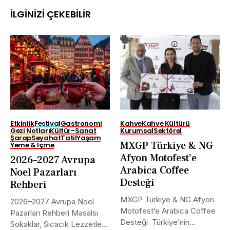
İLGINIZI ÇEKEBILIR
Etkinlik
Festival
Gastronomi
Kahve
Kahve Kültürü
Gezi Notları
Kültür-Sanat
Kurumsal
Sektörel
Şarap
Seyahat
Tatil
Yaşam
MXGP Türkiye & NG
Yeme & İçme
Afyon Motofest’e
2026–2027 Avrupa
Arabica Coffee
Noel Pazarları
Desteği
Rehberi
MXGP Türkiye & NG Afyon
2026–2027 Avrupa Noel
Motofest’e Arabica Coffee
Pazarları Rehberi Masalsı
Desteği Türkiye’nin
Sokaklar, Sıcacık Lezzetler