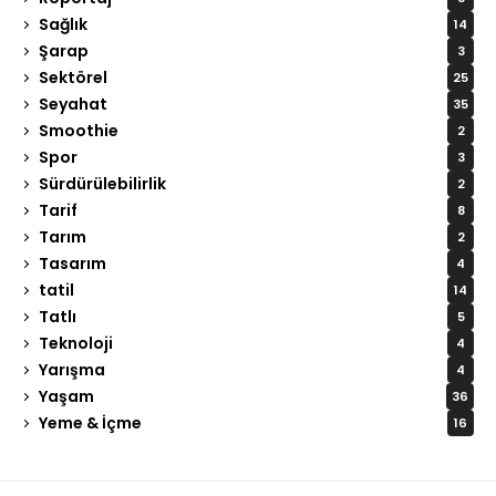
Sağlık
14
Şarap
3
Sektörel
25
Seyahat
35
Smoothie
2
Spor
3
Sürdürülebilirlik
2
Tarif
8
Tarım
2
Tasarım
4
tatil
14
Tatlı
5
Teknoloji
4
Yarışma
4
Yaşam
36
Yeme & İçme
16