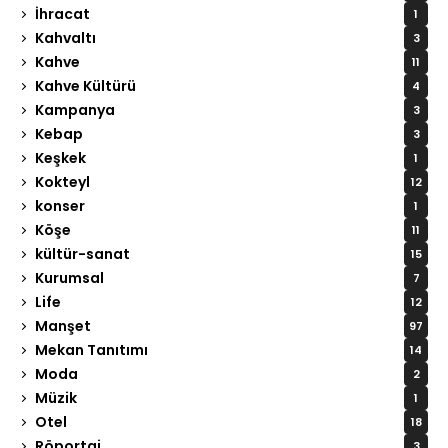
İhracat
1
Kahvaltı
3
Kahve
11
Kahve Kültürü
4
Kampanya
3
Kebap
3
Keşkek
1
Kokteyl
12
konser
1
Köşe
11
kültür-sanat
15
Kurumsal
7
Life
12
Manşet
97
Mekan Tanıtımı
14
Moda
2
Müzik
1
Otel
18
Röportaj
3