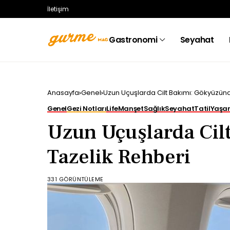
İletişim
Gastronomi
Seyahat
Anasayfa
Genel
Uzun Uçuşlarda Cilt Bakımı: Gökyüzün
Genel
Gezi Notları
Life
Manşet
Sağlık
Seyahat
Tatil
Yaşa
Uzun Uçuşlarda Cil
Tazelik Rehberi
331 GÖRÜNTÜLEME