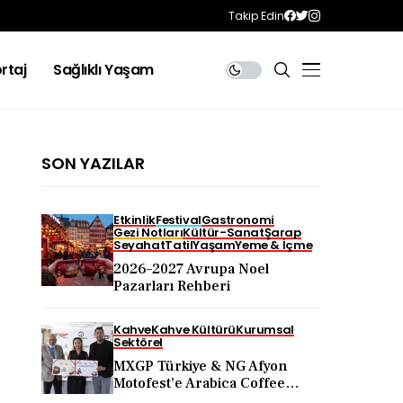
Takip Edin
rtaj
Sağlıklı Yaşam
SON YAZILAR
Etkinlik
Festival
Gastronomi
Gezi Notları
Kültür-Sanat
Şarap
Seyahat
Tatil
Yaşam
Yeme & İçme
2026–2027 Avrupa Noel
Pazarları Rehberi
Kahve
Kahve Kültürü
Kurumsal
Sektörel
MXGP Türkiye & NG Afyon
Motofest’e Arabica Coffee
Desteği