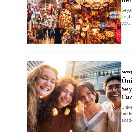
Seyah
keşfe
yolu,
Manş
Üni
Sey
Caz
Ünive
birid
akade