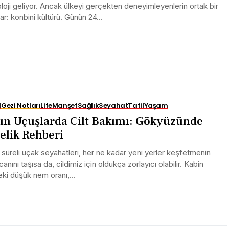
loji geliyor. Ancak ülkeyi gerçekten deneyimleyenlerin ortak bir
 var: konbini kültürü. Günün 24...
l
Gezi Notları
Life
Manşet
Sağlık
Seyahat
Tatil
Yaşam
n Uçuşlarda Cilt Bakımı: Gökyüzünde
elik Rehberi
süreli uçak seyahatleri, her ne kadar yeni yerler keşfetmenin
anını taşısa da, cildimiz için oldukça zorlayıcı olabilir. Kabin
eki düşük nem oranı,...