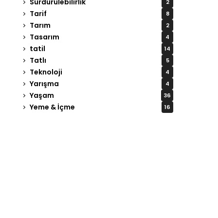
Sürdürülebilirlik
2
Tarif
8
Tarım
2
Tasarım
4
tatil
14
Tatlı
5
Teknoloji
4
Yarışma
4
Yaşam
36
Yeme & İçme
16