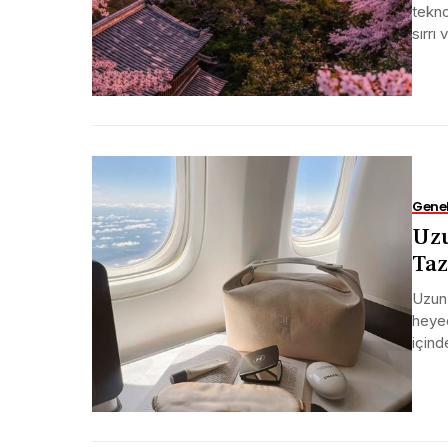
tekno
sırrı
Gene
Uzu
Taz
Uzun 
heyec
içind