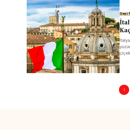
Gezi 
İta
Kaç
İtaly
yüzün
çiçek
1
Share this selection