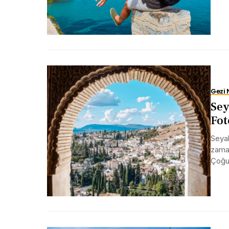
Gezi 
Sey
Fot
Seyah
zaman
Çoğum