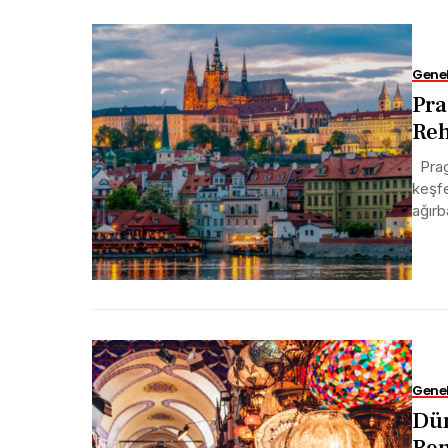
Gene
Pra
Reh
Prag 
keşfe
ağırb
Gene
Dün
Ren