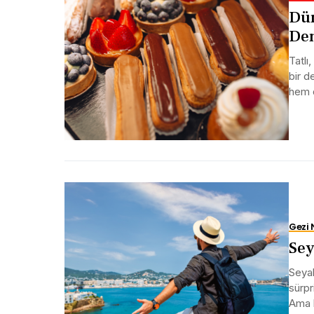
Dün
Den
Tatlı
bir d
hem d
Gezi 
Sey
Seyah
sürpr
Ama b