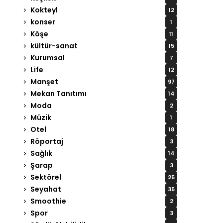
Kokteyl
12
konser
1
Köşe
11
kültür-sanat
15
Kurumsal
7
Life
12
Manşet
97
Mekan Tanıtımı
14
Moda
2
Müzik
1
Otel
18
Röportaj
3
Sağlık
14
Şarap
3
Sektörel
25
Seyahat
35
Smoothie
2
Spor
3