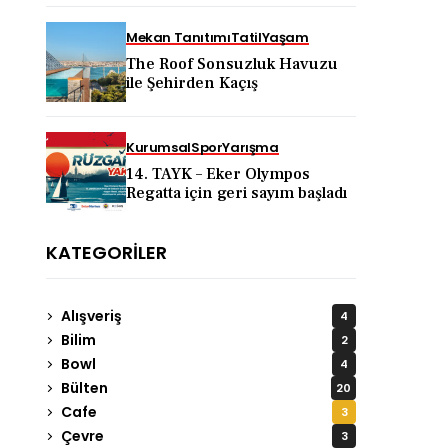
KAPADOKYA İÇİN DEV
TANITIM ATAĞI
Mekan Tanıtımı
Tatil
Yaşam
The Roof Sonsuzluk Havuzu
ile Şehirden Kaçış
Kurumsal
Spor
Yarışma
14. TAYK – Eker Olympos
Regatta için geri sayım başladı
KATEGORILER
Alışveriş
4
Bilim
2
Bowl
4
Bülten
20
Cafe
3
Çevre
3