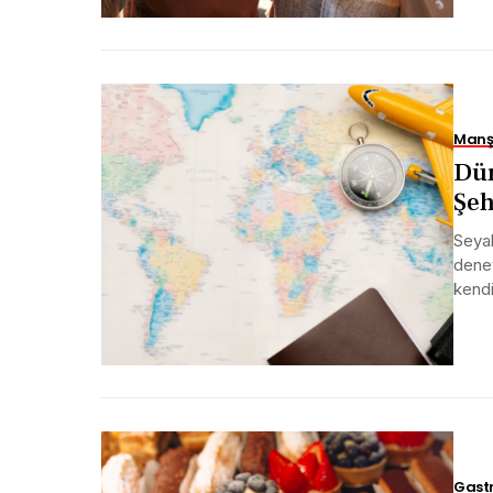
Manş
Dün
Şeh
Seyah
deney
kendi
Gast