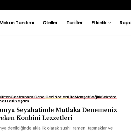
Mekan Tanıtımı
Oteller
Tarifler
Etkinlik
Röpo
Bülten
Gastronomi
Genel
Gezi Notları
Life
Manşet
Sağlık
Sektörel
hat
Tatil
Yaşam
onya Seyahatinde Mutlaka Denemeniz
eken Konbini Lezzetleri
ya denildiğinde akla ilk olarak sushi, ramen, tapınaklar ve