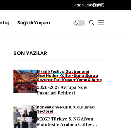
Takip Edin
rtaj
Sağlıklı Yaşam
SON YAZILAR
Etkinlik
Festival
Gastronomi
Gezi Notları
Kültür-Sanat
Şarap
Seyahat
Tatil
Yaşam
Yeme & İçme
2026–2027 Avrupa Noel
Pazarları Rehberi
Kahve
Kahve Kültürü
Kurumsal
Sektörel
MXGP Türkiye & NG Afyon
Motofest’e Arabica Coffee
Desteği