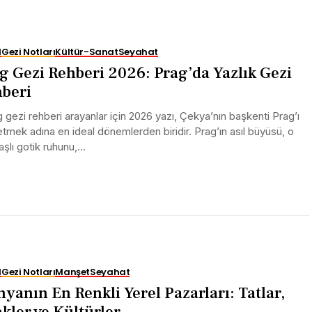
l
Gezi Notları
Kültür-Sanat
Seyahat
g Gezi Rehberi 2026: Prag’da Yazlık Gezi
beri
gezi rehberi arayanlar için 2026 yazı, Çekya’nın başkenti Prag’ı
tmek adına en ideal dönemlerden biridir. Prag’ın asıl büyüsü, o
aşlı gotik ruhunu,...
l
Gezi Notları
Manşet
Seyahat
yanın En Renkli Yerel Pazarları: Tatlar,
kler ve Kültürler