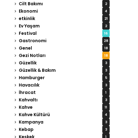
Cilt Bakımı
2
Ekonomi
4
etkinlik
21
Ev Yaşam
2
Festival
16
Gastronomi
28
Genel
18
Gezi Notları
18
Güzellik
3
Güzellik & Bakım
3
Hamburger
5
Havacılık
3
İhracat
1
Kahvaltı
3
Kahve
11
Kahve Kültürü
4
Kampanya
3
Kebap
3
Keşkek
1