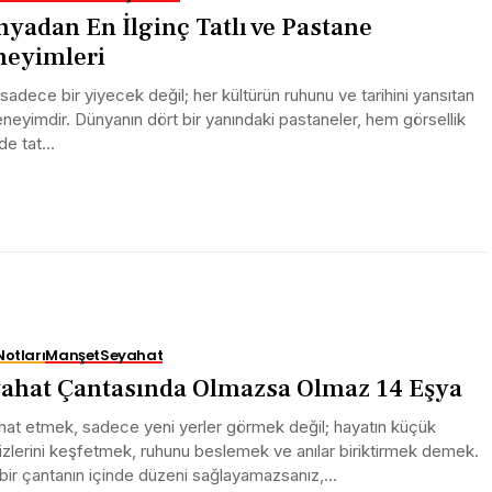
yadan En İlginç Tatlı ve Pastane
eyimleri
, sadece bir yiyecek değil; her kültürün ruhunu ve tarihini yansıtan
eneyimdir. Dünyanın dört bir yanındaki pastaneler, hem görsellik
e tat...
Notları
Manşet
Seyahat
ahat Çantasında Olmazsa Olmaz 14 Eşya
at etmek, sadece yeni yerler görmek değil; hayatın küçük
izlerini keşfetmek, ruhunu beslemek ve anılar biriktirmek demek.
ir çantanın içinde düzeni sağlayamazsanız,...