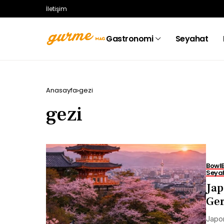
İletişim
Gastronomi
Seyahat
Anasayfa
gezi
gezi
Bowl
Seya
Jap
Ger
Japon