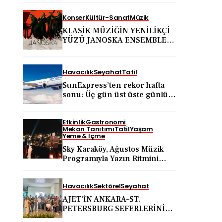
Konser
Kültür-Sanat
Müzik
KLASİK MÜZİĞİN YENİLİKÇİ
YÜZÜ JANOSKA ENSEMBLE
31 AĞUSTOS’TA BODRUM
KALESİ’NDE
Havacılık
Seyahat
Tatil
SunExpress’ten rekor hafta
sonu: Üç gün üst üste günlük
yolcu sayısı 71 bini aştı
Etkinlik
Gastronomi
Mekan Tanıtımı
Tatil
Yaşam
Yeme & İçme
Sky Karaköy, Ağustos Müzik
Programıyla Yazın Ritmini
Belirlemeye Devam Ediyor
Havacılık
Sektörel
Seyahat
AJET’İN ANKARA–ST.
PETERSBURG SEFERLERİNİN
ARDINDAN ANKARA VE