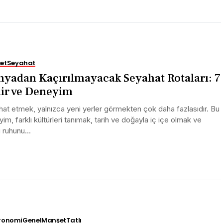
et
Seyahat
yadan Kaçırılmayacak Seyahat Rotaları: 7
ir ve Deneyim
at etmek, yalnızca yeni yerler görmekten çok daha fazlasıdır. Bu
im, farklı kültürleri tanımak, tarih ve doğayla iç içe olmak ve
 ruhunu...
ronomi
Genel
Manşet
Tatlı