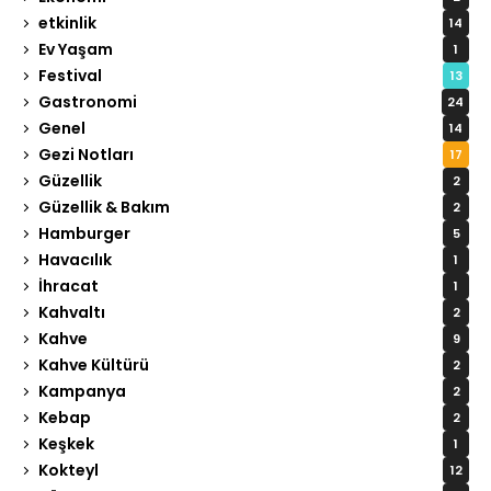
etkinlik
14
Ev Yaşam
1
Festival
13
Gastronomi
24
Genel
14
Gezi Notları
17
Güzellik
2
Güzellik & Bakım
2
Hamburger
5
Havacılık
1
İhracat
1
Kahvaltı
2
Kahve
9
Kahve Kültürü
2
Kampanya
2
Kebap
2
Keşkek
1
Kokteyl
12