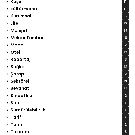
Köşe
11
kültür-sanat
11
Kurumsal
5
Life
12
Manşet
97
Mekan Tanıtımı
10
Moda
2
Otel
17
Röportaj
3
Sağlık
12
Şarap
2
Sektörel
21
Seyahat
32
Smoothie
2
Spor
1
Sürdürülebilirlik
1
Tarif
7
Tarım
2
Tasarım
3