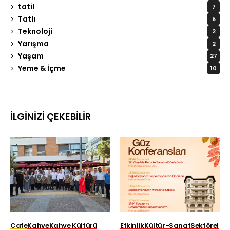
tatil
7
Tatlı
5
Teknoloji
2
Yarışma
2
Yaşam
27
Yeme & İçme
10
İLGINIZI ÇEKEBILIR
Cafe
Kahve
Kahve Kültürü
Etkinlik
Kültür-Sanat
Sektörel