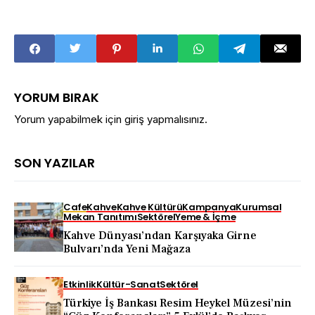
YORUM BIRAK
Yorum yapabilmek için
giriş yapmalısınız
.
SON YAZILAR
Cafe
Kahve
Kahve Kültürü
Kampanya
Kurumsal
Mekan Tanıtımı
Sektörel
Yeme & İçme
Kahve Dünyası’ndan Karşıyaka Girne
Bulvarı’nda Yeni Mağaza
Etkinlik
Kültür-Sanat
Sektörel
Türkiye İş Bankası Resim Heykel Müzesi’nin