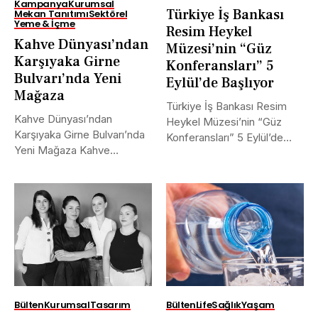
Kampanya
Kurumsal
Türkiye İş Bankası
Mekan Tanıtımı
Sektörel
Yeme & İçme
Resim Heykel
Kahve Dünyası’ndan
Müzesi’nin “Güz
Karşıyaka Girne
Konferansları” 5
Bulvarı’nda Yeni
Eylül’de Başlıyor
Mağaza
Türkiye İş Bankası Resim
Kahve Dünyası’ndan
Heykel Müzesi’nin “Güz
Karşıyaka Girne Bulvarı’nda
Konferansları” 5 Eylül’de
Yeni Mağaza Kahve
Başlıyor Türkiye...
Dünyası, İzmir Karşıyaka
Girne...
Bülten
Kurumsal
Tasarım
Bülten
Life
Sağlık
Yaşam