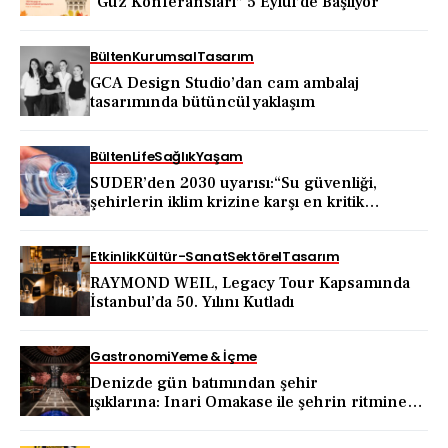
“Güz Konferansları” 5 Eylül’de Başlıyor
Bülten
Kurumsal
Tasarım
GCA Design Studio’dan cam ambalaj
tasarımında bütüncül yaklaşım
Bülten
Life
Sağlık
Yaşam
SUDER’den 2030 uyarısı:“Su güvenliği,
şehirlerin iklim krizine karşı en kritik
dayanıklılık alanı haline geliyor”
Etkinlik
Kültür-Sanat
Sektörel
Tasarım
RAYMOND WEIL, Legacy Tour Kapsamında
İstanbul’da 50. Yılını Kutladı
Gastronomi
Yeme & İçme
Denizde gün batımından şehir
ışıklarına: Inari Omakase ile şehrin ritmine
dönüş