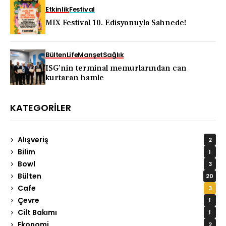
Etkinlik
Festival
MIX Festival 10. Edisyonuyla Sahnede!
Bülten
Life
Manşet
Sağlık
ISG’nin terminal memurlarından can
kurtaran hamle
KATEGORILER
Alışveriş
2
Bilim
1
Bowl
3
Bülten
20
Cafe
3
Çevre
1
Cilt Bakımı
1
Ekonomi
2