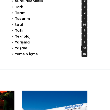
Sürdürülebilirlik
2
Tarif
8
Tarım
2
Tasarım
4
tatil
14
Tatlı
5
Teknoloji
4
Yarışma
4
Yaşam
36
Yeme & İçme
16