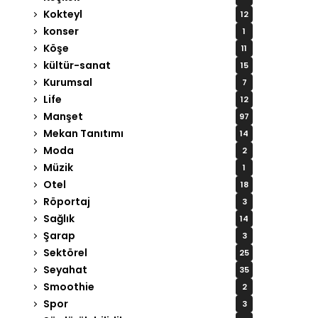
Kokteyl
12
konser
1
Köşe
11
kültür-sanat
15
Kurumsal
7
Life
12
Manşet
97
Mekan Tanıtımı
14
Moda
2
Müzik
1
Otel
18
Röportaj
3
Sağlık
14
Şarap
3
Sektörel
25
Seyahat
35
Smoothie
2
Spor
3