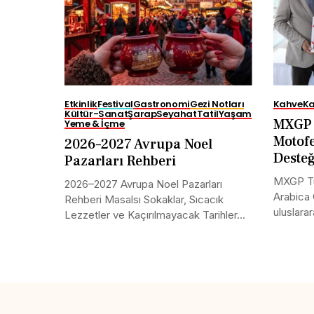
Etkinlik
Festival
Gastronomi
Gezi Notları
Kahve
Ka
Kültür-Sanat
Şarap
Seyahat
Tatil
Yaşam
MXGP 
Yeme & İçme
Motofe
2026–2027 Avrupa Noel
Deste
Pazarları Rehberi
MXGP Tü
2026–2027 Avrupa Noel Pazarları
Arabica 
Rehberi Masalsı Sokaklar, Sıcacık
uluslarar
Lezzetler ve Kaçırılmayacak Tarihler...
Share this selection