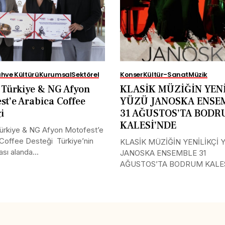
hve Kültürü
Kurumsal
Sektörel
Konser
Kültür-Sanat
Müzik
Türkiye & NG Afyon
KLASİK MÜZİĞİN YENİ
st’e Arabica Coffee
YÜZÜ JANOSKA ENSE
ği
31 AĞUSTOS’TA BOD
KALESİ’NDE
rkiye & NG Afyon Motofest’e
Coffee Desteği Türkiye’nin
KLASİK MÜZİĞİN YENİLİKÇİ 
ası alanda...
JANOSKA ENSEMBLE 31
AĞUSTOS’TA BODRUM KALE
Uluslararası müzik...