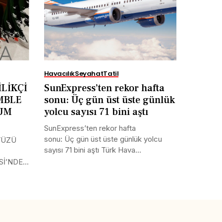
Havacılık
Seyahat
Tatil
LİKÇİ
SunExpress’ten rekor hafta
MBLE
sonu: Üç gün üst üste günlük
RUM
yolcu sayısı 71 bini aştı
SunExpress’ten rekor hafta
sonu: Üç gün üst üste günlük yolcu
YÜZÜ
sayısı 71 bini aştı Türk Hava...
Sİ’NDE
Tweet
LinkedIn