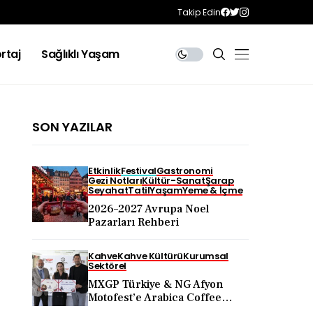
Takip Edin
rtaj
Sağlıklı Yaşam
SON YAZILAR
Etkinlik
Festival
Gastronomi
Gezi Notları
Kültür-Sanat
Şarap
Seyahat
Tatil
Yaşam
Yeme & İçme
2026–2027 Avrupa Noel
Pazarları Rehberi
Kahve
Kahve Kültürü
Kurumsal
Sektörel
MXGP Türkiye & NG Afyon
Motofest’e Arabica Coffee
Desteği