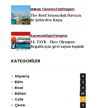
KAPADOKYA İÇİN DEV
TANITIM ATAĞI
Mekan Tanıtımı
Tatil
Yaşam
The Roof Sonsuzluk Havuzu
ile Şehirden Kaçış
Kurumsal
Spor
Yarışma
14. TAYK – Eker Olympos
Regatta için geri sayım başladı
KATEGORILER
Alışveriş
4
Bilim
2
Bowl
4
Bülten
20
Cafe
3
Çevre
3