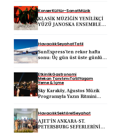
Konser
Kültür-Sanat
Müzik
KLASİK MÜZİĞİN YENİLİKÇİ
YÜZÜ JANOSKA ENSEMBLE
31 AĞUSTOS’TA BODRUM
KALESİ’NDE
Havacılık
Seyahat
Tatil
SunExpress’ten rekor hafta
sonu: Üç gün üst üste günlük
yolcu sayısı 71 bini aştı
Etkinlik
Gastronomi
Mekan Tanıtımı
Tatil
Yaşam
Yeme & İçme
Sky Karaköy, Ağustos Müzik
Programıyla Yazın Ritmini
Belirlemeye Devam Ediyor
Havacılık
Sektörel
Seyahat
AJET’İN ANKARA–ST.
PETERSBURG SEFERLERİNİN
ARDINDAN ANKARA VE