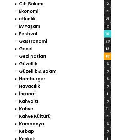
Cilt Bakımı
2
Ekonomi
4
etkinlik
21
Ev Yaşam
2
Festival
16
Gastronomi
28
Genel
18
Gezi Notları
18
Güzellik
3
Güzellik & Bakım
3
Hamburger
5
Havacılık
3
İhracat
1
Kahvaltı
3
Kahve
11
Kahve Kültürü
4
Kampanya
3
Kebap
3
Keşkek
1