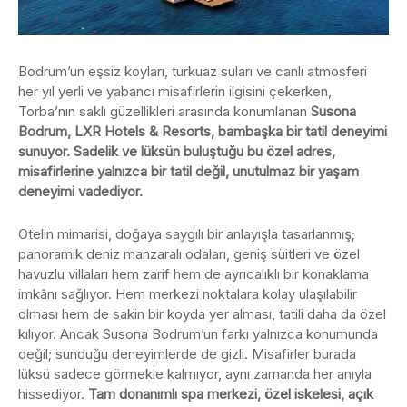
Bodrum’un eşsiz koyları, turkuaz suları ve canlı atmosferi
her yıl yerli ve yabancı misafirlerin ilgisini çekerken,
Torba’nın saklı güzellikleri arasında konumlanan
Susona
Bodrum, LXR Hotels & Resorts, bambaşka bir tatil deneyimi
sunuyor. Sadelik ve lüksün buluştuğu bu özel adres,
misafirlerine yalnızca bir tatil değil, unutulmaz bir yaşam
deneyimi vadediyor.
Otelin mimarisi, doğaya saygılı bir anlayışla tasarlanmış;
panoramik deniz manzaralı odaları, geniş süitleri ve özel
havuzlu villaları hem zarif hem de ayrıcalıklı bir konaklama
imkânı sağlıyor. Hem merkezi noktalara kolay ulaşılabilir
olması hem de sakin bir koyda yer alması, tatili daha da özel
kılıyor. Ancak Susona Bodrum’un farkı yalnızca konumunda
değil; sunduğu deneyimlerde de gizli. Misafirler burada
lüksü sadece görmekle kalmıyor, aynı zamanda her anıyla
hissediyor.
Tam donanımlı spa merkezi, özel iskelesi, açık