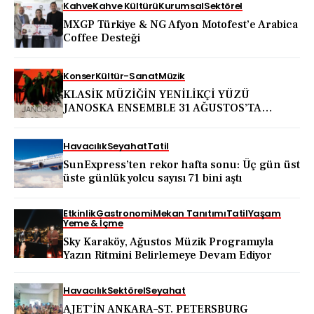
Kahve
Kahve Kültürü
Kurumsal
Sektörel
MXGP Türkiye & NG Afyon Motofest’e Arabica
Coffee Desteği
Konser
Kültür-Sanat
Müzik
KLASİK MÜZİĞİN YENİLİKÇİ YÜZÜ
JANOSKA ENSEMBLE 31 AĞUSTOS’TA
BODRUM KALESİ’NDE
Havacılık
Seyahat
Tatil
SunExpress’ten rekor hafta sonu: Üç gün üst
üste günlük yolcu sayısı 71 bini aştı
Etkinlik
Gastronomi
Mekan Tanıtımı
Tatil
Yaşam
Yeme & İçme
Sky Karaköy, Ağustos Müzik Programıyla
Yazın Ritmini Belirlemeye Devam Ediyor
Havacılık
Sektörel
Seyahat
AJET’İN ANKARA–ST. PETERSBURG