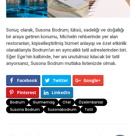
Sonuç olarak, Susona Bodrum; lüksü, sadeliği ve doğallığı
bir araya getiren konumu, Michelin rehberinde yer alan
restoranları, kişiselleştirilmiş hizmet anlayışı ve özel etkinlik
olanaklarıyla Bodrum’un en ayrıcalıklı tatil adreslerinden biri.
Eğer Ege’nin kalbinde, her anı unutulmaz kılacak bir tatil
arıyorsanız, Susona Bodrum mutlaka listenizde olmalı.
Facebook
Twitter
Google+
Pinterest
LinkedIn
Bodrum
Gurmemag
Otel
Özelimkanlar
Susona Bodrum
Susonabodrum
Tatil