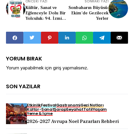
ÖNCEKI YAZI
SONRAKI YAZI
Kültür, Sanat ve
Sonbaharın Büyüsü:
Eğlenceyle Dolu Bir
Ekim'de Gezilecek
Yolculuk: 94. İzmir
Yerler
Enternasyonal Fuarı
YORUM BIRAK
Yorum yapabilmek için
giriş yapmalısınız
.
SON YAZILAR
Etkinlik
Festival
Gastronomi
Gezi Notları
Kültür-Sanat
Şarap
Seyahat
Tatil
Yaşam
Yeme & İçme
2026–2027 Avrupa Noel Pazarları Rehberi