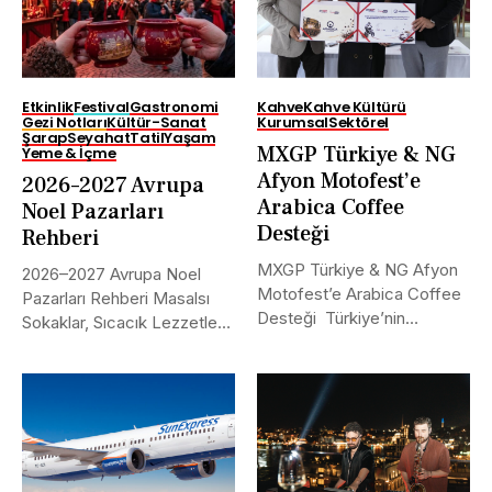
Etkinlik
Festival
Gastronomi
Kahve
Kahve Kültürü
Gezi Notları
Kültür-Sanat
Kurumsal
Sektörel
Şarap
Seyahat
Tatil
Yaşam
MXGP Türkiye & NG
Yeme & İçme
Afyon Motofest’e
2026–2027 Avrupa
Arabica Coffee
Noel Pazarları
Desteği
Rehberi
MXGP Türkiye & NG Afyon
2026–2027 Avrupa Noel
Motofest’e Arabica Coffee
Pazarları Rehberi Masalsı
Desteği Türkiye’nin
Sokaklar, Sıcacık Lezzetler
uluslararası alanda...
ve Kaçırılmayacak Tarihler...