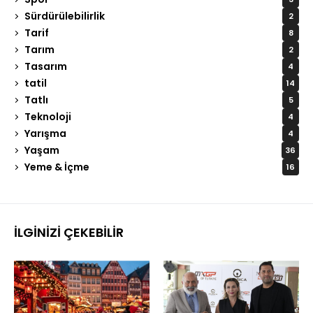
Sürdürülebilirlik
2
Tarif
8
Tarım
2
Tasarım
4
tatil
14
Tatlı
5
Teknoloji
4
Yarışma
4
Yaşam
36
Yeme & İçme
16
İLGINIZI ÇEKEBILIR