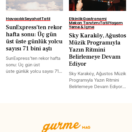
Havacılık
Seyahat
Tatil
Etkinlik
Gastronomi
Mekan Tanıtımı
Tatil
Yaşam
SunExpress’ten rekor
Yeme & İçme
hafta sonu: Üç gün
Sky Karaköy, Ağustos
üst üste günlük yolcu
Müzik Programıyla
sayısı 71 bini aştı
Yazın Ritmini
Belirlemeye Devam
SunExpress’ten rekor hafta
Ediyor
sonu: Üç gün üst
üste günlük yolcu sayısı 71
Sky Karaköy, Ağustos Müzik
bini aştı Türk Hava...
Programıyla Yazın Ritmini
Belirlemeye Devam Ediyor
Boğaz’ın en...
Tweet
LinkedIn
Share this selection