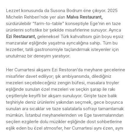
Lezzet konusunda da Susona Bodrum öne çıkıyor. 2025
Michelin Rehberi’nde yer alan
Malva Restaurant,
sürdürülebilir “farm-to-table” konseptiyle Ege’nin en taze
ürünlerini sofistike bir şekilde misafirlerine sunuyor. Ayrıca
Ezi Restaurant,
geleneksel Türk kahvaltısını gün boyu eşsiz
manzaralar eşliğinde yaşatma ayrıcalığına sahip. Tüm bu
lezzetler, tatili gastronomiyle taçlandırmak isteyenler için
unutulmaz bir deneyim yaratıyor.
Her Cumartesi akşamı Ezi Restoran’da meyhane gecelerine
misafirler davet ediliyor; şık ambiyansında, dilediğiniz
mezeleri seçebileceğiniz zengin büfesi, masalara troyler
eşliğinde sunulan özel mezeleri ve seçkin şarap ile rakı
çeşitleriyle keyifli bir akşam sunuluyor. Girişte taze balık
teşhiriyle deniz ürünlerini yakından seçmek, gece boyunca
sunulan ara sıcaklar ve taze salatalarla sofrayı tamamlamak
mümkün. İstanbul meyhanelerinden ve Ege tavernalarından
seçilen ezgilerle dolu müzikler eşliğinde dost sohbetlerine
eşlik eden bu özel atmosfer, her Cumartesi aynı özen, aynı