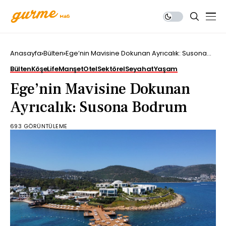
Anasayfa
Bülten
Ege’nin Mavisine Dokunan Ayrıcalık: Susona
Bodrum
Bülten
Köşe
Life
Manşet
Otel
Sektörel
Seyahat
Yaşam
Ege’nin Mavisine Dokunan
Ayrıcalık: Susona Bodrum
693 GÖRÜNTÜLEME