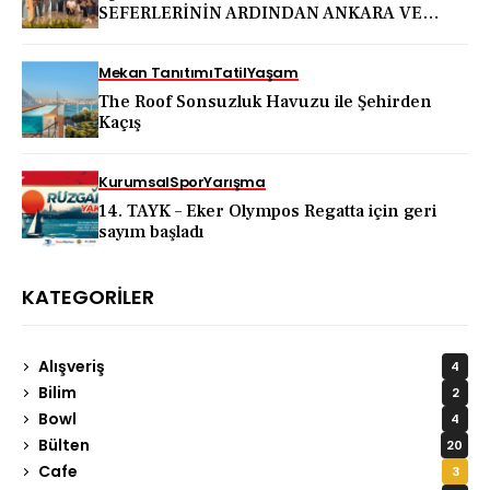
SEFERLERİNİN ARDINDAN ANKARA VE
KAPADOKYA İÇİN DEV TANITIM ATAĞI
Mekan Tanıtımı
Tatil
Yaşam
The Roof Sonsuzluk Havuzu ile Şehirden
Kaçış
Kurumsal
Spor
Yarışma
14. TAYK – Eker Olympos Regatta için geri
sayım başladı
KATEGORILER
Alışveriş
4
Bilim
2
Bowl
4
Bülten
20
Cafe
3