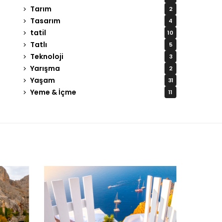
Tarım
2
Tasarım
4
tatil
10
Tatlı
5
Teknoloji
3
Yarışma
2
Yaşam
31
Yeme & İçme
11