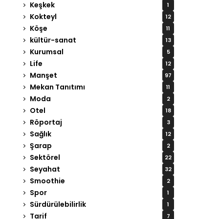
Keşkek
1
Kokteyl
12
Köşe
11
kültür-sanat
13
Kurumsal
5
Life
12
Manşet
97
Mekan Tanıtımı
11
Moda
2
Otel
18
Röportaj
3
Sağlık
12
Şarap
2
Sektörel
22
Seyahat
32
Smoothie
2
Spor
1
Sürdürülebilirlik
1
Tarif
7