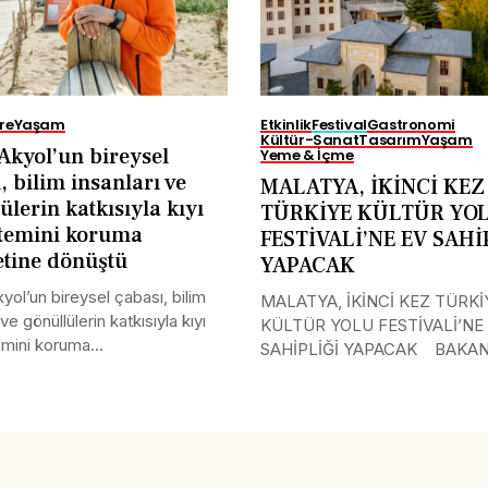
re
Yaşam
Etkinlik
Festival
Gastronomi
Kültür-Sanat
Tasarım
Yaşam
Akyol’un bireysel
Yeme & İçme
, bilim insanları ve
MALATYA, İKİNCİ KEZ
ülerin katkısıyla kıyı
TÜRKİYE KÜLTÜR YO
stemini koruma
FESTİVALİ’NE EV SAHİ
tine dönüştü
YAPACAK
yol’un bireysel çabası, bilim
MALATYA, İKİNCİ KEZ TÜRKİ
 ve gönüllülerin katkısıyla kıyı
KÜLTÜR YOLU FESTİVALİ’NE
mini koruma...
SAHİPLİĞİ YAPACAK BAKAN.