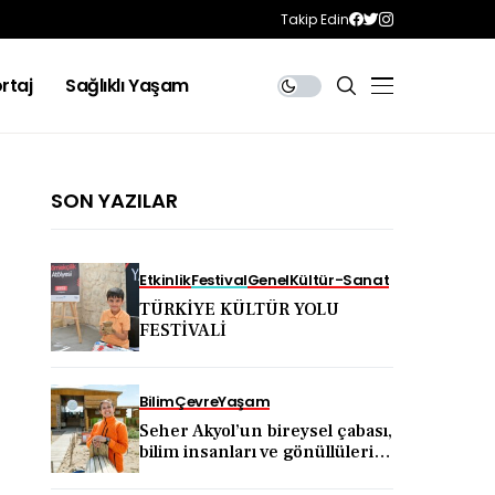
Takip Edin
rtaj
Sağlıklı Yaşam
SON YAZILAR
Etkinlik
Festival
Genel
Kültür-Sanat
TÜRKİYE KÜLTÜR YOLU
FESTİVALİ
Bilim
Çevre
Yaşam
Seher Akyol’un bireysel çabası,
bilim insanları ve gönüllülerin
katkısıyla kıyı ekosistemini
koruma hareketine dönüştü