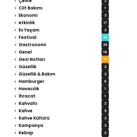
Çevre
2
Cilt Bakımı
1
Ekonomi
3
etkinlik
17
Ev Yaşam
2
Festival
15
Gastronomi
25
Genel
16
Gezi Notları
17
Güzellik
2
Güzellik & Bakım
2
Hamburger
5
Havacılık
1
İhracat
1
Kahvaltı
2
Kahve
9
Kahve Kültürü
2
Kampanya
2
Kebap
2