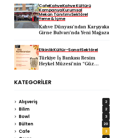
Cafe
Kahve
Kahve Kültürü
Kampanya
Kurumsal
Mekan Tanıtımı
Sektörel
Yeme & İçme
Kahve Dünyası’ndan Karşıyaka
Girne Bulvarı’nda Yeni Mağaza
Etkinlik
Kültür-Sanat
Sektörel
Türkiye İş Bankası Resim
Heykel Müzesi’nin “Güz
Konferansları” 5 Eylül’de
Başlıyor
KATEGORILER
Alışveriş
2
Bilim
2
Bowl
3
Bülten
20
Cafe
3