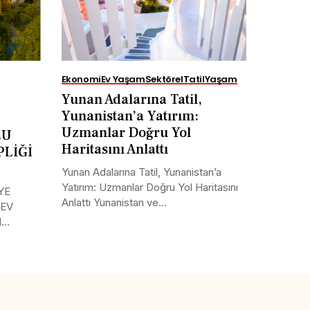
Ekonomi
Ev Yaşam
Sektörel
Tatil
Yaşam
Yunan Adalarına Tatil,
Yunanistan’a Yatırım:
Uzmanlar Doğru Yol
LU
Haritasını Anlattı
PLİĞİ
Yunan Adalarına Tatil, Yunanistan’a
Yatırım: Uzmanlar Doğru Yol Haritasını
YE
Anlattı Yunanistan ve...
 EV
..
Tweet
LinkedIn