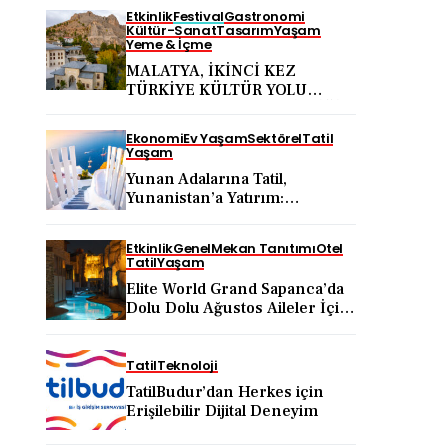
Etkinlik
Festival
Gastronomi
Kültür-Sanat
Tasarım
Yaşam
Yeme & İçme
MALATYA, İKİNCİ KEZ
TÜRKİYE KÜLTÜR YOLU
FESTİVALİ’NE EV SAHİPLİĞİ
YAPACAK
Ekonomi
Ev Yaşam
Sektörel
Tatil
Yaşam
Yunan Adalarına Tatil,
Yunanistan’a Yatırım:
Uzmanlar Doğru Yol Haritasını
Anlattı
Etkinlik
Genel
Mekan Tanıtımı
Otel
Tatil
Yaşam
Elite World Grand Sapanca’da
Dolu Dolu Ağustos Aileler İçin
Doğa, Eğlence ve Yenilenme
Bir Arada
Tatil
Teknoloji
TatilBudur’dan Herkes için
Erişilebilir Dijital Deneyim