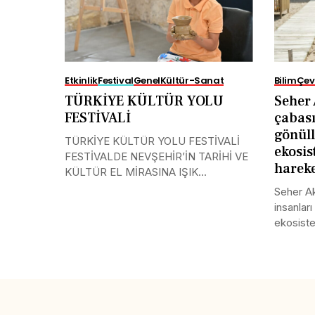
Etkinlik
Festival
Genel
Kültür-Sanat
Bilim
Çev
TÜRKİYE KÜLTÜR YOLU
Seher 
FESTİVALİ
çabası
gönüll
TÜRKİYE KÜLTÜR YOLU FESTİVALİ
ekosi
FESTİVALDE NEVŞEHİR’İN TARİHİ VE
hareke
KÜLTÜR EL MİRASINA IŞIK...
Seher Ak
insanları
ekosiste
Share this selection