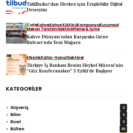
TatilBudur’dan Herkes için Erişilebilir Dijital
Deneyim
Cafe
Kahve
Kahve Kültürü
Kampanya
Kurumsal
Mekan Tanıtımı
Sektörel
Yeme & İçme
Kahve Dünyası’ndan Karşıyaka Girne
Bulvarı’nda Yeni Mağaza
Etkinlik
Kültür-Sanat
Sektörel
Türkiye İş Bankası Resim Heykel Müzesi’nin
“Güz Konferansları” 5 Eylül’de Başlıyor
KATEGORILER
Alışveriş
2
Bilim
2
Bowl
3
Bülten
20