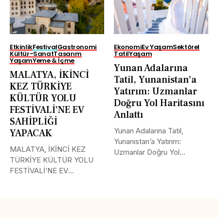
Etkinlik
Festival
Gastronomi
Ekonomi
Ev Yaşam
Sektörel
Kültür-Sanat
Tasarım
Tatil
Yaşam
Yaşam
Yeme & İçme
Yunan Adalarına
MALATYA, İKİNCİ
Tatil, Yunanistan’a
KEZ TÜRKİYE
Yatırım: Uzmanlar
KÜLTÜR YOLU
Doğru Yol Haritasını
FESTİVALİ’NE EV
Anlattı
SAHİPLİĞİ
Yunan Adalarına Tatil,
YAPACAK
Yunanistan’a Yatırım:
MALATYA, İKİNCİ KEZ
Uzmanlar Doğru Yol
TÜRKİYE KÜLTÜR YOLU
Haritasını Anlattı Yunanistan
FESTİVALİ’NE EV
ve...
SAHİPLİĞİ YAPACAK
BAKAN...
Tweet
LinkedIn
Share this selection