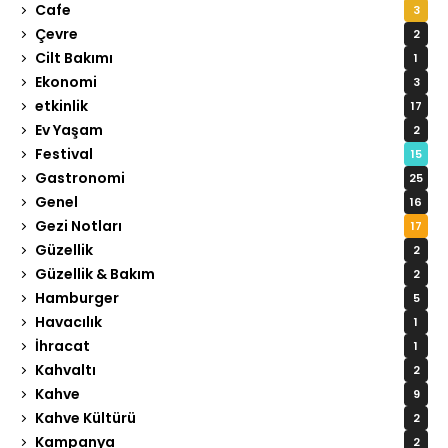
Cafe
3
Çevre
2
Cilt Bakımı
1
Ekonomi
3
etkinlik
17
Ev Yaşam
2
Festival
15
Gastronomi
25
Genel
16
Gezi Notları
17
Güzellik
2
Güzellik & Bakım
2
Hamburger
5
Havacılık
1
İhracat
1
Kahvaltı
2
Kahve
9
Kahve Kültürü
2
Kampanya
2