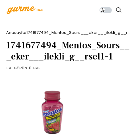
Anasayfa
1741677494_Mentos_Sours___eker___ilekli_g__rsel1-
1
1741677494_Mentos_Sours__
_eker___ilekli_g__rsel1-1
166 GÖRÜNTÜLEME