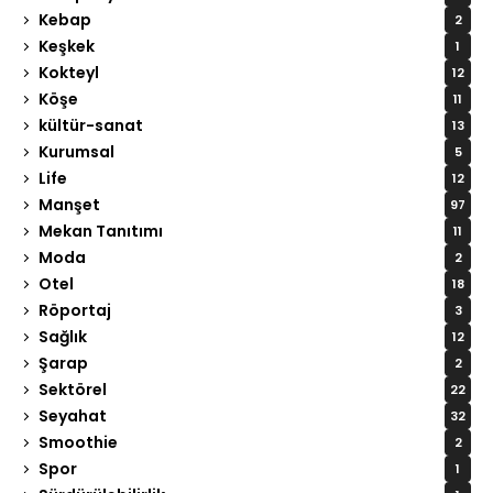
Kebap
2
Keşkek
1
Kokteyl
12
Köşe
11
kültür-sanat
13
Kurumsal
5
Life
12
Manşet
97
Mekan Tanıtımı
11
Moda
2
Otel
18
Röportaj
3
Sağlık
12
Şarap
2
Sektörel
22
Seyahat
32
Smoothie
2
Spor
1