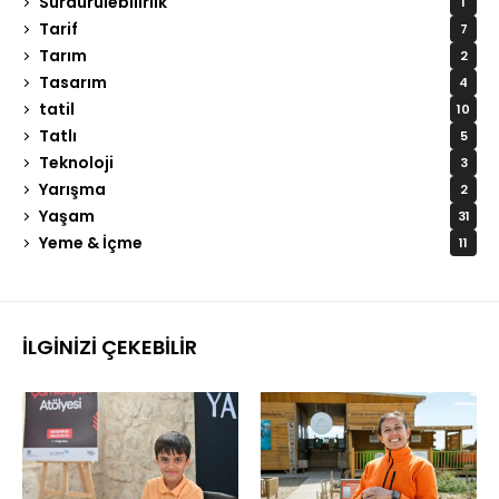
Sürdürülebilirlik
1
Tarif
7
Tarım
2
Tasarım
4
tatil
10
Tatlı
5
Teknoloji
3
Yarışma
2
Yaşam
31
Yeme & İçme
11
İLGINIZI ÇEKEBILIR