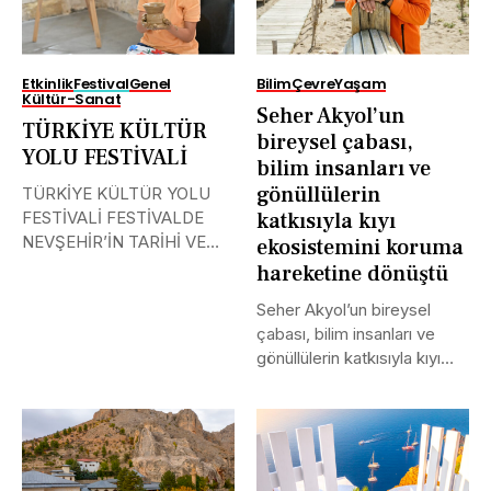
Etkinlik
Festival
Genel
Bilim
Çevre
Yaşam
Kültür-Sanat
Seher Akyol’un
TÜRKİYE KÜLTÜR
bireysel çabası,
YOLU FESTİVALİ
bilim insanları ve
gönüllülerin
TÜRKİYE KÜLTÜR YOLU
FESTİVALİ FESTİVALDE
katkısıyla kıyı
NEVŞEHİR’İN TARİHİ VE
ekosistemini koruma
KÜLTÜR EL MİRASINA
hareketine dönüştü
IŞIK...
Seher Akyol’un bireysel
çabası, bilim insanları ve
gönüllülerin katkısıyla kıyı
ekosistemini koruma...