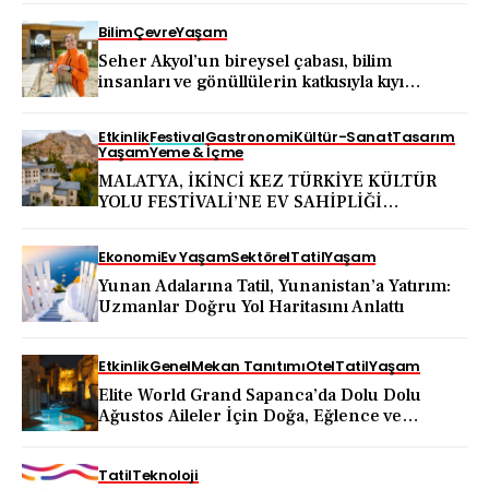
Bilim
Çevre
Yaşam
Seher Akyol’un bireysel çabası, bilim
insanları ve gönüllülerin katkısıyla kıyı
ekosistemini koruma hareketine dönüştü
Etkinlik
Festival
Gastronomi
Kültür-Sanat
Tasarım
Yaşam
Yeme & İçme
MALATYA, İKİNCİ KEZ TÜRKİYE KÜLTÜR
YOLU FESTİVALİ’NE EV SAHİPLİĞİ
YAPACAK
Ekonomi
Ev Yaşam
Sektörel
Tatil
Yaşam
Yunan Adalarına Tatil, Yunanistan’a Yatırım:
Uzmanlar Doğru Yol Haritasını Anlattı
Etkinlik
Genel
Mekan Tanıtımı
Otel
Tatil
Yaşam
Elite World Grand Sapanca’da Dolu Dolu
Ağustos Aileler İçin Doğa, Eğlence ve
Yenilenme Bir Arada
Tatil
Teknoloji