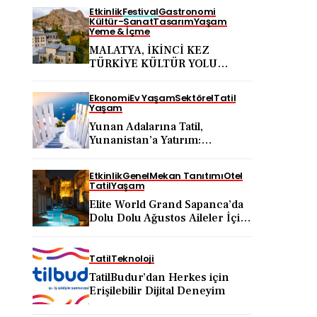
Etkinlik
Festival
Gastronomi
Kültür-Sanat
Tasarım
Yaşam
Yeme & İçme
MALATYA, İKİNCİ KEZ
TÜRKİYE KÜLTÜR YOLU
FESTİVALİ’NE EV SAHİPLİĞİ
YAPACAK
Ekonomi
Ev Yaşam
Sektörel
Tatil
Yaşam
Yunan Adalarına Tatil,
Yunanistan’a Yatırım:
Uzmanlar Doğru Yol Haritasını
Anlattı
Etkinlik
Genel
Mekan Tanıtımı
Otel
Tatil
Yaşam
Elite World Grand Sapanca’da
Dolu Dolu Ağustos Aileler İçin
Doğa, Eğlence ve Yenilenme
Bir Arada
Tatil
Teknoloji
TatilBudur’dan Herkes için
Erişilebilir Dijital Deneyim