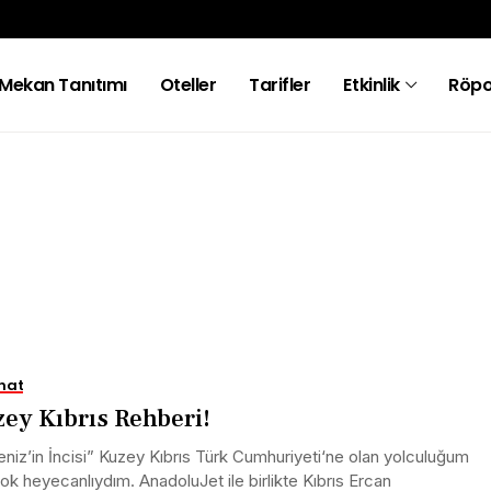
Mekan Tanıtımı
Oteller
Tarifler
Etkinlik
Röpo
hat
ey Kıbrıs Rehberi!
niz’in İncisi” Kuzey Kıbrıs Türk Cumhuriyeti‘ne olan yolculuğum
çok heyecanlıydım. AnadoluJet ile birlikte Kıbrıs Ercan