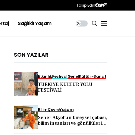
Takip Edin
rtaj
Sağlıklı Yaşam
SON YAZILAR
Etkinlik
Festival
Genel
Kültür-Sanat
TÜRKİYE KÜLTÜR YOLU
FESTİVALİ
Bilim
Çevre
Yaşam
Seher Akyol’un bireysel çabası,
bilim insanları ve gönüllülerin
katkısıyla kıyı ekosistemini
koruma hareketine dönüştü