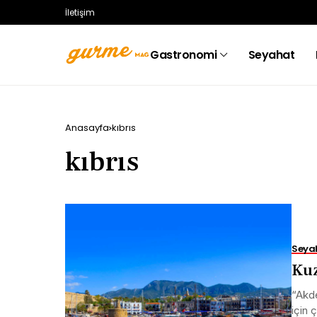
İletişim
Gastronomi
Seyahat
Anasayfa
kıbrıs
kıbrıs
Seya
Kuz
“Akde
için 