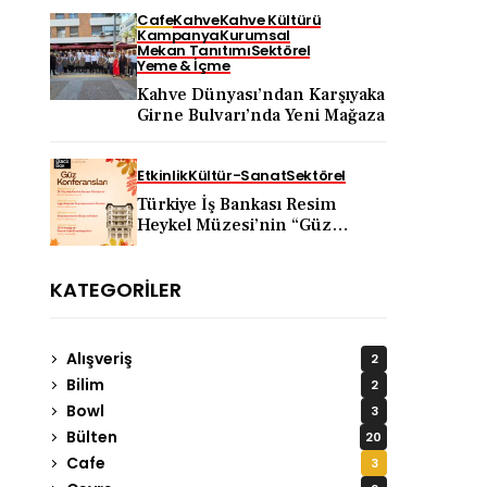
Cafe
Kahve
Kahve Kültürü
Kampanya
Kurumsal
Mekan Tanıtımı
Sektörel
Yeme & İçme
Kahve Dünyası’ndan Karşıyaka
Girne Bulvarı’nda Yeni Mağaza
Etkinlik
Kültür-Sanat
Sektörel
Türkiye İş Bankası Resim
Heykel Müzesi’nin “Güz
Konferansları” 5 Eylül’de
Başlıyor
KATEGORILER
Alışveriş
2
Bilim
2
Bowl
3
Bülten
20
Cafe
3