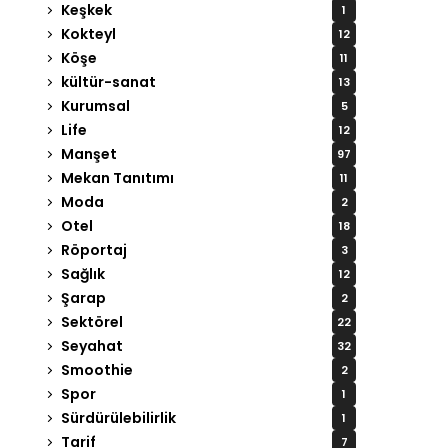
Keşkek
1
Kokteyl
12
Köşe
11
kültür-sanat
13
Kurumsal
5
Life
12
Manşet
97
Mekan Tanıtımı
11
Moda
2
Otel
18
Röportaj
3
Sağlık
12
Şarap
2
Sektörel
22
Seyahat
32
Smoothie
2
Spor
1
Sürdürülebilirlik
1
Tarif
7