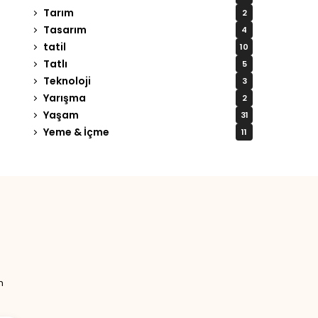
Tarım
2
Tasarım
4
tatil
10
Tatlı
5
Teknoloji
3
Yarışma
2
Yaşam
31
Yeme & İçme
11
Tweet
LinkedIn
n