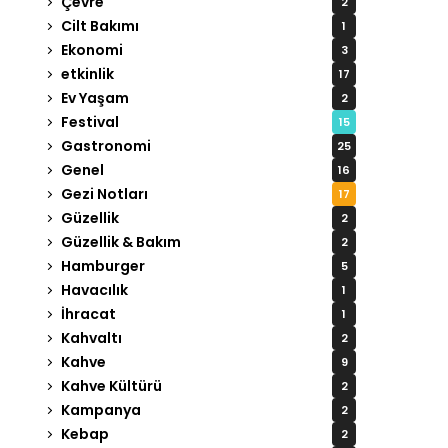
Çevre
2
Cilt Bakımı
1
Ekonomi
3
etkinlik
17
Ev Yaşam
2
Festival
15
Gastronomi
25
Genel
16
Gezi Notları
17
Güzellik
2
Güzellik & Bakım
2
Hamburger
5
Havacılık
1
İhracat
1
Kahvaltı
2
Kahve
9
Kahve Kültürü
2
Kampanya
2
Kebap
2