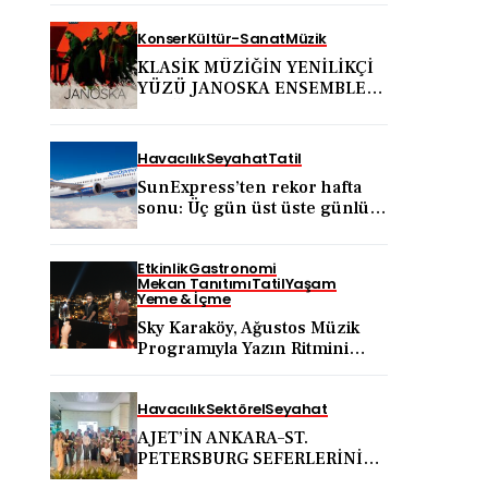
Konser
Kültür-Sanat
Müzik
KLASİK MÜZİĞİN YENİLİKÇİ
YÜZÜ JANOSKA ENSEMBLE
31 AĞUSTOS’TA BODRUM
KALESİ’NDE
Havacılık
Seyahat
Tatil
SunExpress’ten rekor hafta
sonu: Üç gün üst üste günlük
yolcu sayısı 71 bini aştı
Etkinlik
Gastronomi
Mekan Tanıtımı
Tatil
Yaşam
Yeme & İçme
Sky Karaköy, Ağustos Müzik
Programıyla Yazın Ritmini
Belirlemeye Devam Ediyor
Havacılık
Sektörel
Seyahat
AJET’İN ANKARA–ST.
PETERSBURG SEFERLERİNİN
ARDINDAN ANKARA VE