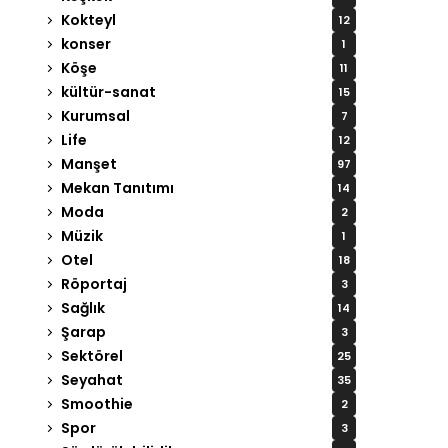
Kokteyl
12
konser
1
Köşe
11
kültür-sanat
15
Kurumsal
7
Life
12
Manşet
97
Mekan Tanıtımı
14
Moda
2
Müzik
1
Otel
18
Röportaj
3
Sağlık
14
Şarap
3
Sektörel
25
Seyahat
35
Smoothie
2
Spor
3