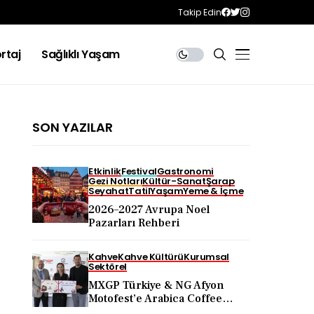
Takip Edin
rtaj
Sağlıklı Yaşam
SON YAZILAR
Etkinlik
Festival
Gastronomi
Gezi Notları
Kültür-Sanat
Şarap
Seyahat
Tatil
Yaşam
Yeme & İçme
2026–2027 Avrupa Noel
Pazarları Rehberi
Kahve
Kahve Kültürü
Kurumsal
Sektörel
MXGP Türkiye & NG Afyon
Motofest’e Arabica Coffee
Desteği