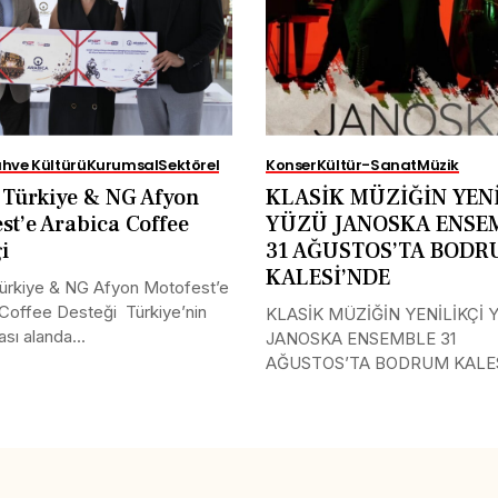
hve Kültürü
Kurumsal
Sektörel
Konser
Kültür-Sanat
Müzik
Türkiye & NG Afyon
KLASİK MÜZİĞİN YENİ
st’e Arabica Coffee
YÜZÜ JANOSKA ENSE
ği
31 AĞUSTOS’TA BOD
KALESİ’NDE
rkiye & NG Afyon Motofest’e
Coffee Desteği Türkiye’nin
KLASİK MÜZİĞİN YENİLİKÇİ 
ası alanda...
JANOSKA ENSEMBLE 31
AĞUSTOS’TA BODRUM KALE
Uluslararası müzik...