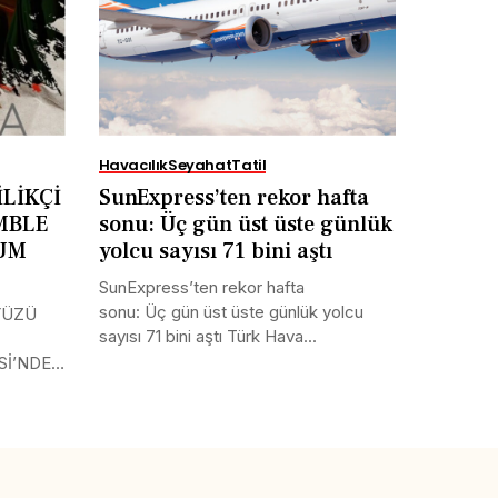
Havacılık
Seyahat
Tatil
LİKÇİ
SunExpress’ten rekor hafta
MBLE
sonu: Üç gün üst üste günlük
RUM
yolcu sayısı 71 bini aştı
SunExpress’ten rekor hafta
sonu: Üç gün üst üste günlük yolcu
YÜZÜ
sayısı 71 bini aştı Türk Hava...
Sİ’NDE
Tweet
LinkedIn