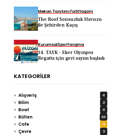
KAPADOKYA İÇİN DEV
TANITIM ATAĞI
Mekan Tanıtımı
Tatil
Yaşam
The Roof Sonsuzluk Havuzu
ile Şehirden Kaçış
Kurumsal
Spor
Yarışma
14. TAYK – Eker Olympos
Regatta için geri sayım başladı
KATEGORILER
Alışveriş
4
Bilim
2
Bowl
4
Bülten
20
Cafe
3
Çevre
3