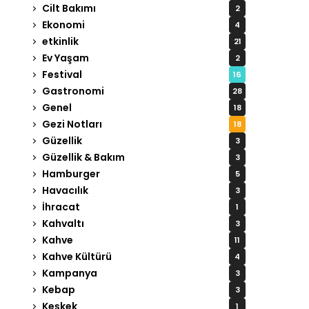
Cilt Bakımı
2
Ekonomi
4
etkinlik
21
Ev Yaşam
2
Festival
16
Gastronomi
28
Genel
18
Gezi Notları
18
Güzellik
3
Güzellik & Bakım
3
Hamburger
5
Havacılık
3
İhracat
1
Kahvaltı
3
Kahve
11
Kahve Kültürü
4
Kampanya
3
Kebap
3
Keşkek
1