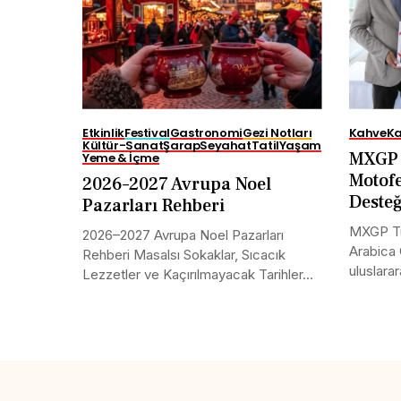
Etkinlik
Festival
Gastronomi
Gezi Notları
Kahve
Ka
Kültür-Sanat
Şarap
Seyahat
Tatil
Yaşam
MXGP 
Yeme & İçme
Motofe
2026–2027 Avrupa Noel
Deste
Pazarları Rehberi
MXGP Tü
2026–2027 Avrupa Noel Pazarları
Arabica 
Rehberi Masalsı Sokaklar, Sıcacık
uluslarar
Lezzetler ve Kaçırılmayacak Tarihler...
Share this selection