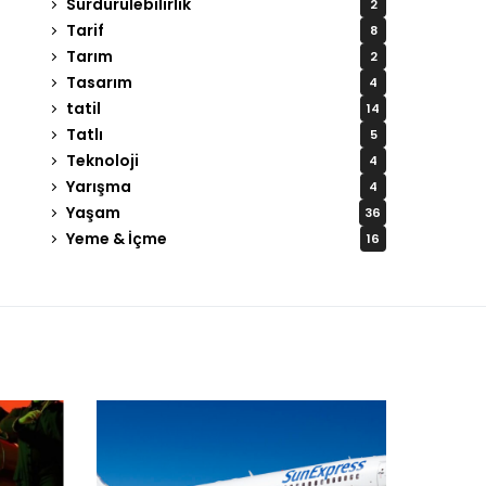
Sürdürülebilirlik
2
Tarif
8
Tarım
2
Tasarım
4
tatil
14
Tatlı
5
Teknoloji
4
Yarışma
4
Yaşam
36
Yeme & İçme
16