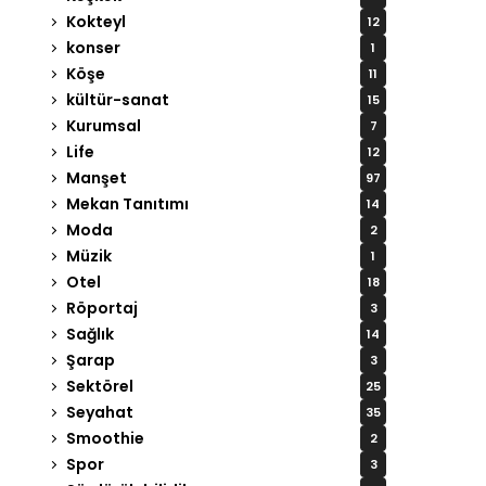
Kokteyl
12
konser
1
Köşe
11
kültür-sanat
15
Kurumsal
7
Life
12
Manşet
97
Mekan Tanıtımı
14
Moda
2
Müzik
1
Otel
18
Röportaj
3
Sağlık
14
Şarap
3
Sektörel
25
Seyahat
35
Smoothie
2
Spor
3