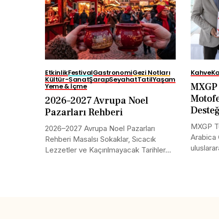
Etkinlik
Festival
Gastronomi
Gezi Notları
Kahve
Ka
Kültür-Sanat
Şarap
Seyahat
Tatil
Yaşam
MXGP 
Yeme & İçme
Motofe
2026–2027 Avrupa Noel
Deste
Pazarları Rehberi
MXGP Tü
2026–2027 Avrupa Noel Pazarları
Arabica 
Rehberi Masalsı Sokaklar, Sıcacık
uluslarar
Lezzetler ve Kaçırılmayacak Tarihler...
Share this selection