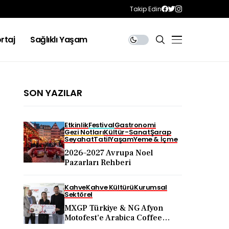
Takip Edin
rtaj
Sağlıklı Yaşam
SON YAZILAR
Etkinlik
Festival
Gastronomi
Gezi Notları
Kültür-Sanat
Şarap
Seyahat
Tatil
Yaşam
Yeme & İçme
2026–2027 Avrupa Noel
Pazarları Rehberi
Kahve
Kahve Kültürü
Kurumsal
Sektörel
MXGP Türkiye & NG Afyon
Motofest’e Arabica Coffee
Desteği