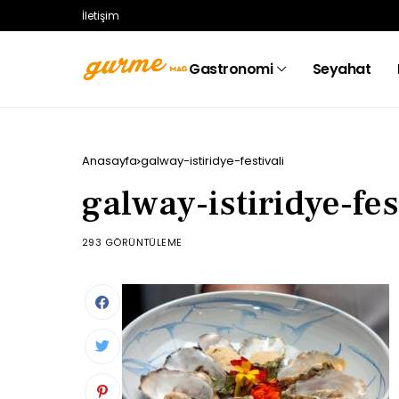
İletişim
Gastronomi
Seyahat
Anasayfa
galway-istiridye-festivali
galway-istiridye-fes
293 GÖRÜNTÜLEME