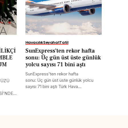
Havacılık
Seyahat
Tatil
LİKÇİ
SunExpress’ten rekor hafta
MBLE
sonu: Üç gün üst üste günlük
RUM
yolcu sayısı 71 bini aştı
SunExpress’ten rekor hafta
sonu: Üç gün üst üste günlük yolcu
YÜZÜ
sayısı 71 bini aştı Türk Hava...
Sİ’NDE
Tweet
LinkedIn