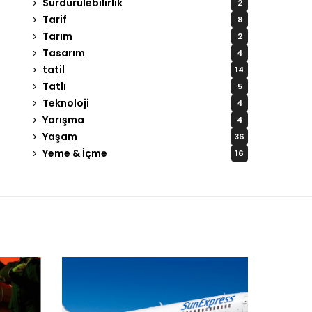
Sürdürülebilirlik
2
Tarif
8
Tarım
2
Tasarım
4
tatil
14
Tatlı
5
Teknoloji
4
Yarışma
4
Yaşam
36
Yeme & İçme
16