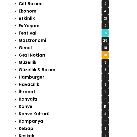
Cilt Bakımı
2
Ekonomi
4
etkinlik
21
Ev Yaşam
2
Festival
16
Gastronomi
28
Genel
18
Gezi Notları
18
Güzellik
3
Güzellik & Bakım
3
Hamburger
5
Havacılık
3
İhracat
1
Kahvaltı
3
Kahve
11
Kahve Kültürü
4
Kampanya
3
Kebap
3
Keşkek
1