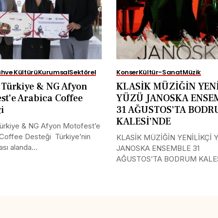
hve Kültürü
Kurumsal
Sektörel
Konser
Kültür-Sanat
Müzik
Türkiye & NG Afyon
KLASİK MÜZİĞİN YENİ
st’e Arabica Coffee
YÜZÜ JANOSKA ENSE
ği
31 AĞUSTOS’TA BOD
KALESİ’NDE
rkiye & NG Afyon Motofest’e
Coffee Desteği Türkiye’nin
KLASİK MÜZİĞİN YENİLİKÇİ 
ası alanda...
JANOSKA ENSEMBLE 31
AĞUSTOS’TA BODRUM KALE
Uluslararası müzik...