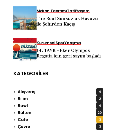
KAPADOKYA İÇİN DEV
TANITIM ATAĞI
Mekan Tanıtımı
Tatil
Yaşam
The Roof Sonsuzluk Havuzu
ile Şehirden Kaçış
Kurumsal
Spor
Yarışma
14. TAYK – Eker Olympos
Regatta için geri sayım başladı
KATEGORILER
Alışveriş
4
Bilim
2
Bowl
4
Bülten
20
Cafe
3
Çevre
3