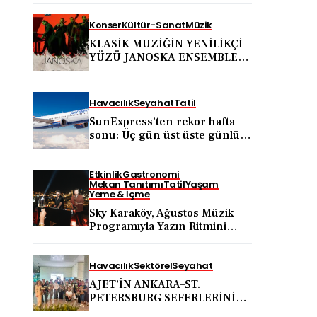
Konser
Kültür-Sanat
Müzik
KLASİK MÜZİĞİN YENİLİKÇİ
YÜZÜ JANOSKA ENSEMBLE
31 AĞUSTOS’TA BODRUM
KALESİ’NDE
Havacılık
Seyahat
Tatil
SunExpress’ten rekor hafta
sonu: Üç gün üst üste günlük
yolcu sayısı 71 bini aştı
Etkinlik
Gastronomi
Mekan Tanıtımı
Tatil
Yaşam
Yeme & İçme
Sky Karaköy, Ağustos Müzik
Programıyla Yazın Ritmini
Belirlemeye Devam Ediyor
Havacılık
Sektörel
Seyahat
AJET’İN ANKARA–ST.
PETERSBURG SEFERLERİNİN
ARDINDAN ANKARA VE