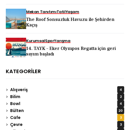
KAPADOKYA İÇİN DEV TANITIM ATAĞI
Mekan Tanıtımı
Tatil
Yaşam
The Roof Sonsuzluk Havuzu ile Şehirden
Kaçış
Kurumsal
Spor
Yarışma
14. TAYK – Eker Olympos Regatta için geri
sayım başladı
KATEGORILER
Alışveriş
4
Bilim
2
Bowl
4
Bülten
20
Cafe
3
Çevre
3