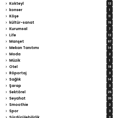
Kokteyl
12
konser
1
Köşe
11
kültür-sanat
15
Kurumsal
7
Life
12
Manşet
97
Mekan Tanıtımı
14
Moda
2
Müzik
1
Otel
18
Röportaj
3
Sağlık
14
Şarap
3
Sektörel
25
Seyahat
35
Smoothie
2
Spor
3
Sürdürülebilirlik
2