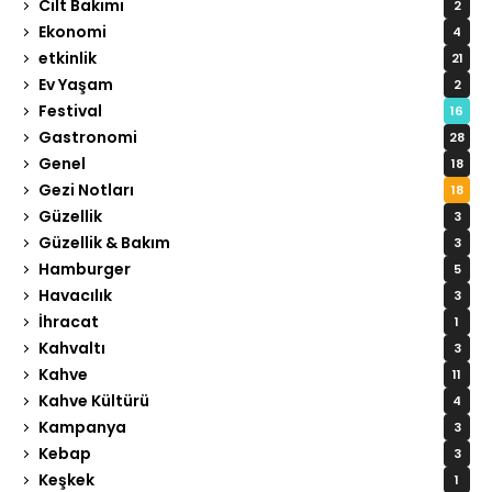
Cilt Bakımı
2
Ekonomi
4
etkinlik
21
Ev Yaşam
2
Festival
16
Gastronomi
28
Genel
18
Gezi Notları
18
Güzellik
3
Güzellik & Bakım
3
Hamburger
5
Havacılık
3
İhracat
1
Kahvaltı
3
Kahve
11
Kahve Kültürü
4
Kampanya
3
Kebap
3
Keşkek
1