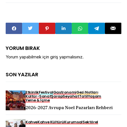
YORUM BIRAK
Yorum yapabilmek için
giriş yapmalısınız
.
SON YAZILAR
Etkinlik
Festival
Gastronomi
Gezi Notları
Kültür-Sanat
Şarap
Seyahat
Tatil
Yaşam
Yeme & İçme
2026–2027 Avrupa Noel Pazarları Rehberi
Kahve
Kahve Kültürü
Kurumsal
Sektörel