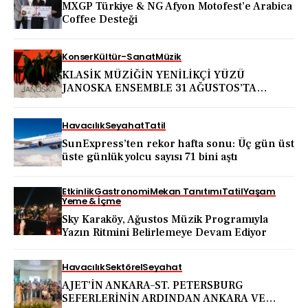
MXGP Türkiye & NG Afyon Motofest’e Arabica
Coffee Desteği
Konser
Kültür-Sanat
Müzik
KLASİK MÜZİĞİN YENİLİKÇİ YÜZÜ
JANOSKA ENSEMBLE 31 AĞUSTOS’TA
BODRUM KALESİ’NDE
Havacılık
Seyahat
Tatil
SunExpress’ten rekor hafta sonu: Üç gün üst
üste günlük yolcu sayısı 71 bini aştı
Etkinlik
Gastronomi
Mekan Tanıtımı
Tatil
Yaşam
Yeme & İçme
Sky Karaköy, Ağustos Müzik Programıyla
Yazın Ritmini Belirlemeye Devam Ediyor
Havacılık
Sektörel
Seyahat
AJET’İN ANKARA–ST. PETERSBURG
SEFERLERİNİN ARDINDAN ANKARA VE