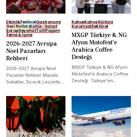
Etkinlik
Festival
Gastronomi
Kahve
Kahve Kültürü
Gezi Notları
Kültür-Sanat
Kurumsal
Sektörel
Şarap
Seyahat
Tatil
Yaşam
MXGP Türkiye & NG
Yeme & İçme
Afyon Motofest’e
2026–2027 Avrupa
Arabica Coffee
Noel Pazarları
Desteği
Rehberi
MXGP Türkiye & NG Afyon
2026–2027 Avrupa Noel
Motofest’e Arabica Coffee
Pazarları Rehberi Masalsı
Desteği Türkiye’nin
Sokaklar, Sıcacık Lezzetler
uluslararası alanda...
ve Kaçırılmayacak Tarihler...