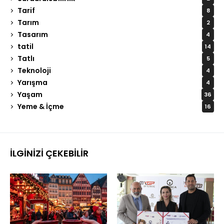
Tarif
8
Tarım
2
Tasarım
4
tatil
14
Tatlı
5
Teknoloji
4
Yarışma
4
Yaşam
36
Yeme & İçme
16
İLGINIZI ÇEKEBILIR