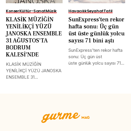
Konser
Kültür-Sanat
Müzik
Havacılık
Seyahat
Tatil
KLASİK MÜZİĞİN
SunExpress’ten rekor
YENİLİKÇİ YÜZÜ
hafta sonu: Üç gün
JANOSKA ENSEMBLE
üst üste günlük yolcu
31 AĞUSTOS’TA
sayısı 71 bini aştı
BODRUM
SunExpress’ten rekor hafta
KALESİ’NDE
sonu: Üç gün üst
üste günlük yolcu sayısı 71
KLASİK MÜZİĞİN
bini aştı Türk Hava...
YENİLİKÇİ YÜZÜ JANOSKA
ENSEMBLE 31
AĞUSTOS’TA BODRUM
KALESİ’NDE Uluslararası
müzik...
Tweet
LinkedIn
Share this selection