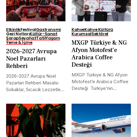
Etkinlik
Festival
Gastronomi
Kahve
Kahve Kültürü
Gezi Notları
Kültür-Sanat
Kurumsal
Sektörel
Şarap
Seyahat
Tatil
Yaşam
MXGP Türkiye & NG
Yeme & İçme
Afyon Motofest’e
2026–2027 Avrupa
Arabica Coffee
Noel Pazarları
Desteği
Rehberi
MXGP Türkiye & NG Afyon
2026–2027 Avrupa Noel
Motofest’e Arabica Coffee
Pazarları Rehberi Masalsı
Desteği Türkiye’nin
Sokaklar, Sıcacık Lezzetler
uluslararası alanda...
ve Kaçırılmayacak Tarihler...