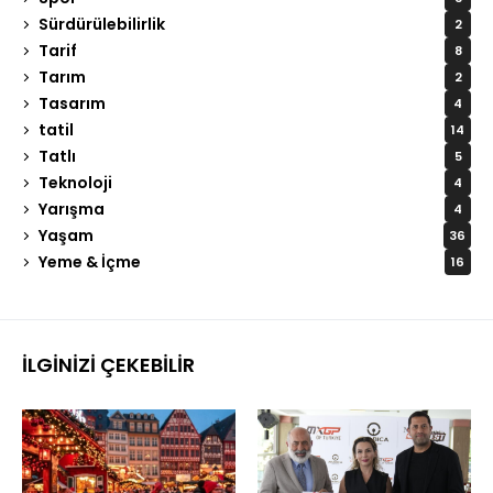
Sürdürülebilirlik
2
Tarif
8
Tarım
2
Tasarım
4
tatil
14
Tatlı
5
Teknoloji
4
Yarışma
4
Yaşam
36
Yeme & İçme
16
İLGINIZI ÇEKEBILIR