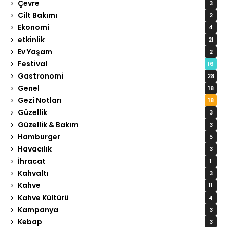
Çevre
3
Cilt Bakımı
2
Ekonomi
4
etkinlik
21
Ev Yaşam
2
Festival
16
Gastronomi
28
Genel
18
Gezi Notları
18
Güzellik
3
Güzellik & Bakım
3
Hamburger
5
Havacılık
3
İhracat
1
Kahvaltı
3
Kahve
11
Kahve Kültürü
4
Kampanya
3
Kebap
3