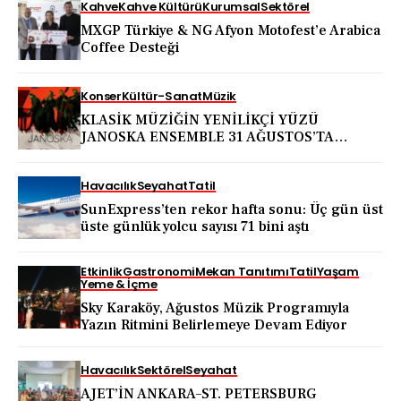
Kahve
Kahve Kültürü
Kurumsal
Sektörel
MXGP Türkiye & NG Afyon Motofest’e Arabica
Coffee Desteği
Konser
Kültür-Sanat
Müzik
KLASİK MÜZİĞİN YENİLİKÇİ YÜZÜ
JANOSKA ENSEMBLE 31 AĞUSTOS’TA
BODRUM KALESİ’NDE
Havacılık
Seyahat
Tatil
SunExpress’ten rekor hafta sonu: Üç gün üst
üste günlük yolcu sayısı 71 bini aştı
Etkinlik
Gastronomi
Mekan Tanıtımı
Tatil
Yaşam
Yeme & İçme
Sky Karaköy, Ağustos Müzik Programıyla
Yazın Ritmini Belirlemeye Devam Ediyor
Havacılık
Sektörel
Seyahat
AJET’İN ANKARA–ST. PETERSBURG