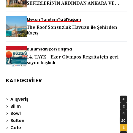
SEFERLERİNİN ARDINDAN ANKARA VE
KAPADOKYA İÇİN DEV TANITIM ATAĞI
Mekan Tanıtımı
Tatil
Yaşam
The Roof Sonsuzluk Havuzu ile Şehirden
Kaçış
Kurumsal
Spor
Yarışma
14. TAYK – Eker Olympos Regatta için geri
sayım başladı
KATEGORILER
Alışveriş
4
Bilim
2
Bowl
4
Bülten
20
Cafe
3