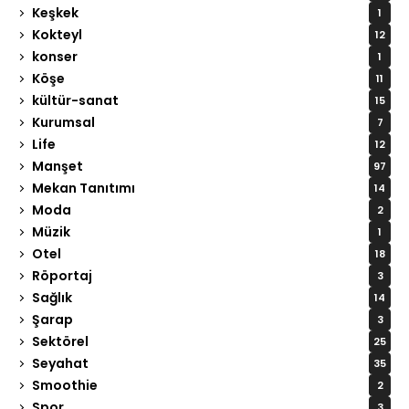
Keşkek
1
Kokteyl
12
konser
1
Köşe
11
kültür-sanat
15
Kurumsal
7
Life
12
Manşet
97
Mekan Tanıtımı
14
Moda
2
Müzik
1
Otel
18
Röportaj
3
Sağlık
14
Şarap
3
Sektörel
25
Seyahat
35
Smoothie
2
Spor
3