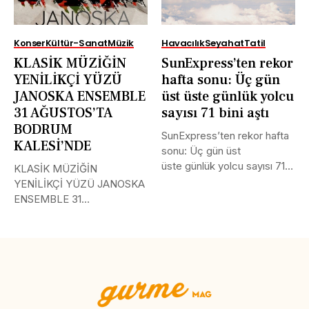
Konser
Kültür-Sanat
Müzik
Havacılık
Seyahat
Tatil
KLASİK MÜZİĞİN
SunExpress’ten rekor
YENİLİKÇİ YÜZÜ
hafta sonu: Üç gün
JANOSKA ENSEMBLE
üst üste günlük yolcu
31 AĞUSTOS’TA
sayısı 71 bini aştı
BODRUM
SunExpress’ten rekor hafta
KALESİ’NDE
sonu: Üç gün üst
üste günlük yolcu sayısı 71
KLASİK MÜZİĞİN
bini aştı Türk Hava...
YENİLİKÇİ YÜZÜ JANOSKA
ENSEMBLE 31
AĞUSTOS’TA BODRUM
KALESİ’NDE Uluslararası
müzik...
Tweet
LinkedIn
Share this selection