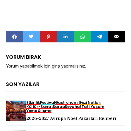
YORUM BIRAK
Yorum yapabilmek için
giriş yapmalısınız
.
SON YAZILAR
Etkinlik
Festival
Gastronomi
Gezi Notları
Kültür-Sanat
Şarap
Seyahat
Tatil
Yaşam
Yeme & İçme
2026–2027 Avrupa Noel Pazarları Rehberi