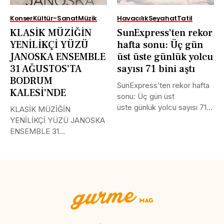
Konser
Kültür-Sanat
Müzik
Havacılık
Seyahat
Tatil
KLASİK MÜZİĞİN
SunExpress’ten rekor
YENİLİKÇİ YÜZÜ
hafta sonu: Üç gün
JANOSKA ENSEMBLE
üst üste günlük yolcu
31 AĞUSTOS’TA
sayısı 71 bini aştı
BODRUM
SunExpress’ten rekor hafta
KALESİ’NDE
sonu: Üç gün üst
üste günlük yolcu sayısı 71
KLASİK MÜZİĞİN
bini aştı Türk Hava...
YENİLİKÇİ YÜZÜ JANOSKA
ENSEMBLE 31
AĞUSTOS’TA BODRUM
KALESİ’NDE Uluslararası
müzik...
Tweet
LinkedIn
Share this selection