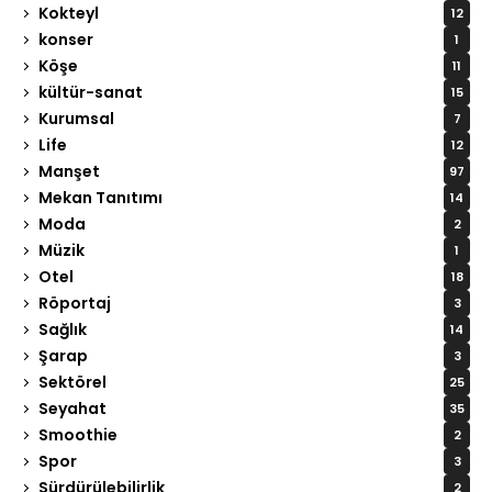
Kokteyl
12
konser
1
Köşe
11
kültür-sanat
15
Kurumsal
7
Life
12
Manşet
97
Mekan Tanıtımı
14
Moda
2
Müzik
1
Otel
18
Röportaj
3
Sağlık
14
Şarap
3
Sektörel
25
Seyahat
35
Smoothie
2
Spor
3
Sürdürülebilirlik
2