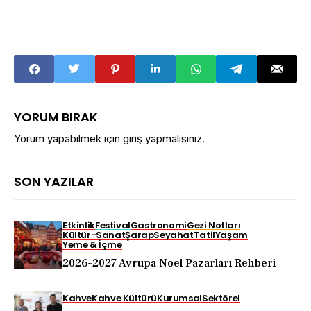
YORUM BIRAK
Yorum yapabilmek için
giriş yapmalısınız
.
SON YAZILAR
Etkinlik
Festival
Gastronomi
Gezi Notları
Kültür-Sanat
Şarap
Seyahat
Tatil
Yaşam
Yeme & İçme
2026–2027 Avrupa Noel Pazarları Rehberi
Kahve
Kahve Kültürü
Kurumsal
Sektörel