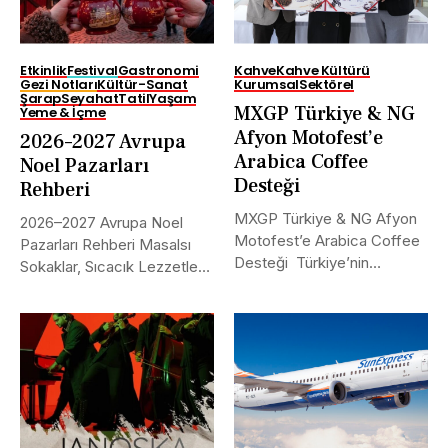
Etkinlik
Festival
Gastronomi
Kahve
Kahve Kültürü
Gezi Notları
Kültür-Sanat
Kurumsal
Sektörel
Şarap
Seyahat
Tatil
Yaşam
MXGP Türkiye & NG
Yeme & İçme
Afyon Motofest’e
2026–2027 Avrupa
Arabica Coffee
Noel Pazarları
Desteği
Rehberi
MXGP Türkiye & NG Afyon
2026–2027 Avrupa Noel
Motofest’e Arabica Coffee
Pazarları Rehberi Masalsı
Desteği Türkiye’nin
Sokaklar, Sıcacık Lezzetler
uluslararası alanda...
ve Kaçırılmayacak Tarihler...