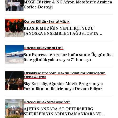
MXGP Türkiye & NG Afyon Motofest’e Arabica
Coffee Desteği
Konser
Kültür-Sanat
Müzik
KLASİK MÜZİĞİN YENİLİKÇİ YÜZÜ
JANOSKA ENSEMBLE 31 AĞUSTOS’TA
BODRUM KALESİ’NDE
Havacılık
Seyahat
Tatil
SunExpress’ten rekor hafta sonu: Üç gün üst
üste günlük yolcu sayısı 71 bini aştı
Etkinlik
Gastronomi
Mekan Tanıtımı
Tatil
Yaşam
Yeme & İçme
Sky Karaköy, Ağustos Müzik Programıyla
Yazın Ritmini Belirlemeye Devam Ediyor
Havacılık
Sektörel
Seyahat
AJET’İN ANKARA–ST. PETERSBURG
SEFERLERİNİN ARDINDAN ANKARA VE