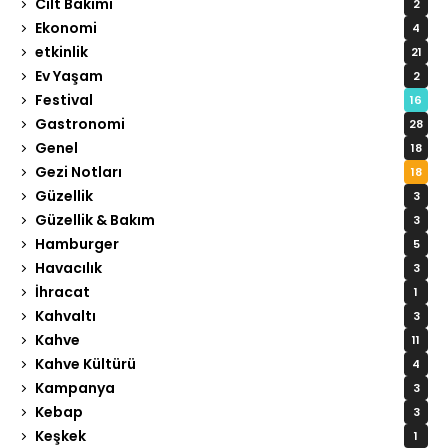
Cilt Bakımı
2
Ekonomi
4
etkinlik
21
Ev Yaşam
2
Festival
16
Gastronomi
28
Genel
18
Gezi Notları
18
Güzellik
3
Güzellik & Bakım
3
Hamburger
5
Havacılık
3
İhracat
1
Kahvaltı
3
Kahve
11
Kahve Kültürü
4
Kampanya
3
Kebap
3
Keşkek
1