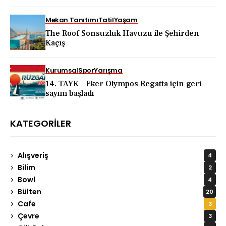
KAPADOKYA İÇİN DEV TANITIM ATAĞI
Mekan Tanıtımı
Tatil
Yaşam
The Roof Sonsuzluk Havuzu ile Şehirden
Kaçış
Kurumsal
Spor
Yarışma
14. TAYK – Eker Olympos Regatta için geri
sayım başladı
KATEGORILER
Alışveriş
4
Bilim
2
Bowl
4
Bülten
20
Cafe
3
Çevre
3