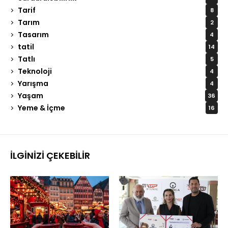
Tarif
8
Tarım
2
Tasarım
4
tatil
14
Tatlı
5
Teknoloji
4
Yarışma
4
Yaşam
36
Yeme & İçme
16
İLGINIZI ÇEKEBILIR