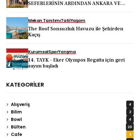
SEFERLERİNİN ARDINDAN ANKARA VE
KAPADOKYA İÇİN DEV TANITIM ATAĞI
Mekan Tanıtımı
Tatil
Yaşam
The Roof Sonsuzluk Havuzu ile Şehirden
Kaçış
Kurumsal
Spor
Yarışma
14. TAYK – Eker Olympos Regatta için geri
sayım başladı
KATEGORILER
Alışveriş
4
Bilim
2
Bowl
4
Bülten
20
Cafe
3