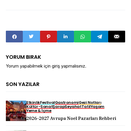
YORUM BIRAK
Yorum yapabilmek için
giriş yapmalısınız
.
SON YAZILAR
Etkinlik
Festival
Gastronomi
Gezi Notları
Kültür-Sanat
Şarap
Seyahat
Tatil
Yaşam
Yeme & İçme
2026–2027 Avrupa Noel Pazarları Rehberi