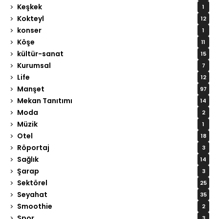
Keşkek
1
Kokteyl
12
konser
1
Köşe
11
kültür-sanat
15
Kurumsal
7
Life
12
Manşet
97
Mekan Tanıtımı
14
Moda
2
Müzik
1
Otel
18
Röportaj
3
Sağlık
14
Şarap
3
Sektörel
25
Seyahat
35
Smoothie
2
Spor
3