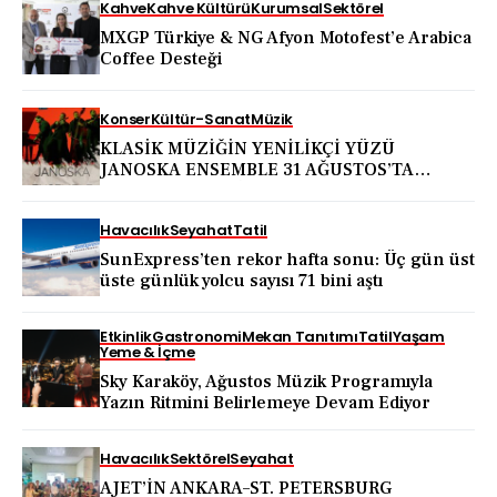
Kahve
Kahve Kültürü
Kurumsal
Sektörel
MXGP Türkiye & NG Afyon Motofest’e Arabica
Coffee Desteği
Konser
Kültür-Sanat
Müzik
KLASİK MÜZİĞİN YENİLİKÇİ YÜZÜ
JANOSKA ENSEMBLE 31 AĞUSTOS’TA
BODRUM KALESİ’NDE
Havacılık
Seyahat
Tatil
SunExpress’ten rekor hafta sonu: Üç gün üst
üste günlük yolcu sayısı 71 bini aştı
Etkinlik
Gastronomi
Mekan Tanıtımı
Tatil
Yaşam
Yeme & İçme
Sky Karaköy, Ağustos Müzik Programıyla
Yazın Ritmini Belirlemeye Devam Ediyor
Havacılık
Sektörel
Seyahat
AJET’İN ANKARA–ST. PETERSBURG