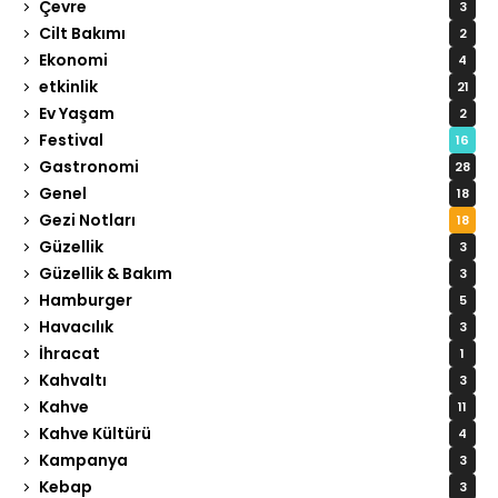
Çevre
3
Cilt Bakımı
2
Ekonomi
4
etkinlik
21
Ev Yaşam
2
Festival
16
Gastronomi
28
Genel
18
Gezi Notları
18
Güzellik
3
Güzellik & Bakım
3
Hamburger
5
Havacılık
3
İhracat
1
Kahvaltı
3
Kahve
11
Kahve Kültürü
4
Kampanya
3
Kebap
3