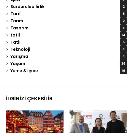
Sürdürülebilirlik
2
Tarif
8
Tarım
2
Tasarım
4
tatil
14
Tatlı
5
Teknoloji
4
Yarışma
4
Yaşam
36
Yeme & İçme
16
İLGINIZI ÇEKEBILIR