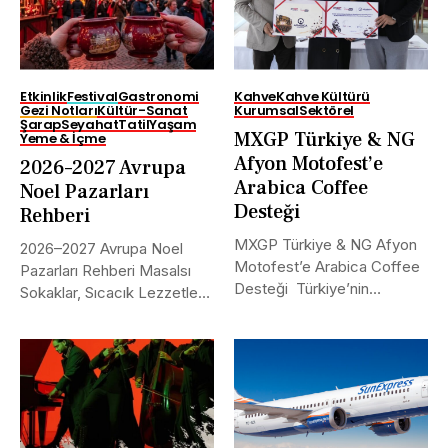
Etkinlik
Festival
Gastronomi
Kahve
Kahve Kültürü
Gezi Notları
Kültür-Sanat
Kurumsal
Sektörel
Şarap
Seyahat
Tatil
Yaşam
MXGP Türkiye & NG
Yeme & İçme
Afyon Motofest’e
2026–2027 Avrupa
Arabica Coffee
Noel Pazarları
Desteği
Rehberi
MXGP Türkiye & NG Afyon
2026–2027 Avrupa Noel
Motofest’e Arabica Coffee
Pazarları Rehberi Masalsı
Desteği Türkiye’nin
Sokaklar, Sıcacık Lezzetler
uluslararası alanda...
ve Kaçırılmayacak Tarihler...