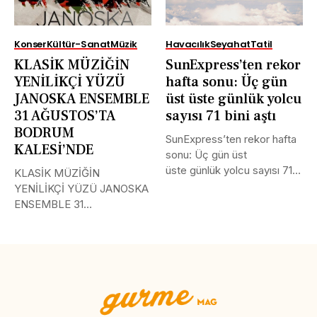
Konser
Kültür-Sanat
Müzik
Havacılık
Seyahat
Tatil
KLASİK MÜZİĞİN
SunExpress’ten rekor
YENİLİKÇİ YÜZÜ
hafta sonu: Üç gün
JANOSKA ENSEMBLE
üst üste günlük yolcu
31 AĞUSTOS’TA
sayısı 71 bini aştı
BODRUM
SunExpress’ten rekor hafta
KALESİ’NDE
sonu: Üç gün üst
üste günlük yolcu sayısı 71
KLASİK MÜZİĞİN
bini aştı Türk Hava...
YENİLİKÇİ YÜZÜ JANOSKA
ENSEMBLE 31
AĞUSTOS’TA BODRUM
KALESİ’NDE Uluslararası
müzik...
Tweet
LinkedIn
Share this selection