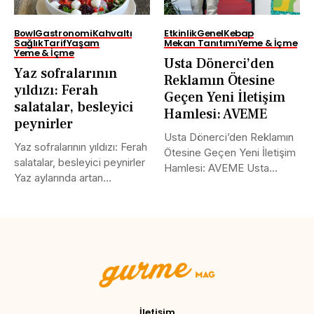
Bowl
Gastronomi
Kahvaltı
Etkinlik
Genel
Kebap
Sağlık
Tarif
Yaşam
Mekan Tanıtımı
Yeme & İçme
Yeme & İçme
Usta Dönerci’den
Yaz sofralarının
Reklamın Ötesine
yıldızı: Ferah
Geçen Yeni İletişim
salatalar, besleyici
Hamlesi: AVEME
peynirler
Usta Dönerci’den Reklamın
Yaz sofralarının yıldızı: Ferah
Ötesine Geçen Yeni İletişim
salatalar, besleyici peynirler
Hamlesi: AVEME Usta
Yaz aylarında artan
Dönerci, sosyal...
sıcaklıklarla birlikte...
Tweet
LinkedIn
Share this selection
İletişim