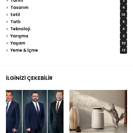
Tarım
2
Tasarım
4
tatil
10
Tatlı
5
Teknoloji
4
Yarışma
2
Yaşam
32
Yeme & İçme
13
İLGINIZI ÇEKEBILIR