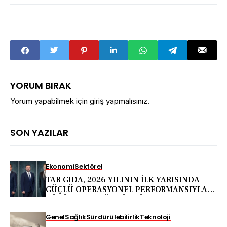
YORUM BIRAK
Yorum yapabilmek için
giriş yapmalısınız
.
SON YAZILAR
Ekonomi
Sektörel
TAB GIDA, 2026 YILININ İLK YARISINDA
GÜÇLÜ OPERASYONEL PERFORMANSIYLA
BÜYÜMESİNİ SÜRDÜRDÜ
Genel
Sağlık
Sürdürülebilirlik
Teknoloji