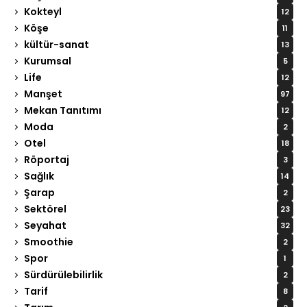
Kokteyl
12
Köşe
11
kültür-sanat
13
Kurumsal
5
Life
12
Manşet
97
Mekan Tanıtımı
12
Moda
2
Otel
18
Röportaj
3
Sağlık
14
Şarap
2
Sektörel
23
Seyahat
32
Smoothie
2
Spor
1
Sürdürülebilirlik
2
Tarif
8