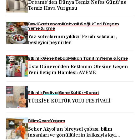
Dreame’den Dünya Temiz Nefes Günü’ne
Temiz Hava Vurgusu
Bowl
Gastronomi
Kahvaltı
Sağlık
Tarif
Yaşam
Yeme & İçme
Yaz sofralarının yıldızı: Ferah salatalar,
besleyici peynirler
Etkinlik
Genel
Kebap
Mekan Tanıtımı
Yeme & İçme
Usta Dönerci’den Reklamın Ötesine Geçen
Yeni İletişim Hamlesi: AVEME
Etkinlik
Festival
Genel
Kültür-Sanat
TÜRKİYE KÜLTÜR YOLU FESTİVALİ
Bilim
Çevre
Yaşam
Seher Akyol’un bireysel çabası, bilim
insanları ve gönüllülerin katkısıyla kıyı