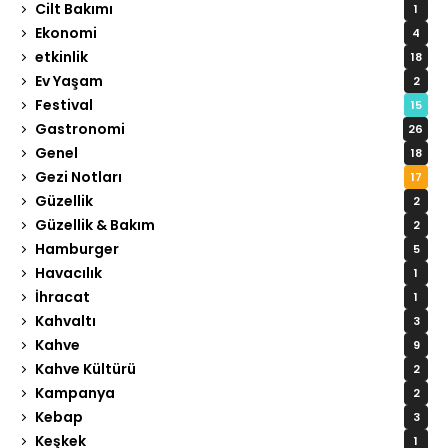
Cilt Bakımı
1
Ekonomi
4
etkinlik
18
Ev Yaşam
2
Festival
15
Gastronomi
26
Genel
18
Gezi Notları
17
Güzellik
2
Güzellik & Bakım
2
Hamburger
5
Havacılık
1
İhracat
1
Kahvaltı
3
Kahve
9
Kahve Kültürü
2
Kampanya
2
Kebap
3
Keşkek
1