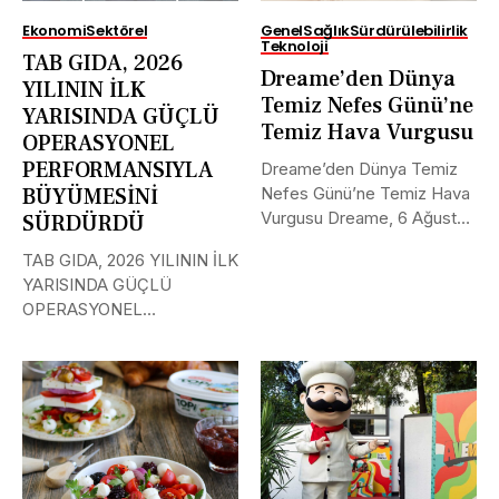
Ekonomi
Sektörel
Genel
Sağlık
Sürdürülebilirlik
Teknoloji
TAB GIDA, 2026
Dreame’den Dünya
YILININ İLK
Temiz Nefes Günü’ne
YARISINDA GÜÇLÜ
Temiz Hava Vurgusu
OPERASYONEL
PERFORMANSIYLA
Dreame’den Dünya Temiz
BÜYÜMESİNİ
Nefes Günü’ne Temiz Hava
Vurgusu Dreame, 6 Ağustos
SÜRDÜRDÜ
Dünya...
TAB GIDA, 2026 YILININ İLK
YARISINDA GÜÇLÜ
OPERASYONEL
PERFORMANSIYLA
BÜYÜMESİNİ SÜRDÜRDÜ
TAB...