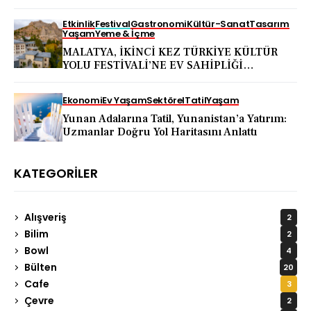
ekosistemini koruma hareketine dönüştü
Etkinlik
Festival
Gastronomi
Kültür-Sanat
Tasarım
Yaşam
Yeme & İçme
MALATYA, İKİNCİ KEZ TÜRKİYE KÜLTÜR
YOLU FESTİVALİ’NE EV SAHİPLİĞİ
YAPACAK
Ekonomi
Ev Yaşam
Sektörel
Tatil
Yaşam
Yunan Adalarına Tatil, Yunanistan’a Yatırım:
Uzmanlar Doğru Yol Haritasını Anlattı
KATEGORILER
Alışveriş
2
Bilim
2
Bowl
4
Bülten
20
Cafe
3
Çevre
2