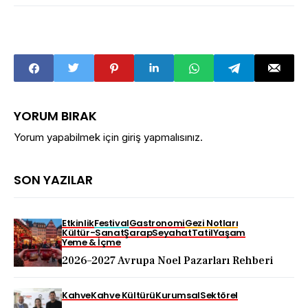
YORUM BIRAK
Yorum yapabilmek için
giriş yapmalısınız
.
SON YAZILAR
Etkinlik
Festival
Gastronomi
Gezi Notları
Kültür-Sanat
Şarap
Seyahat
Tatil
Yaşam
Yeme & İçme
2026–2027 Avrupa Noel Pazarları Rehberi
Kahve
Kahve Kültürü
Kurumsal
Sektörel