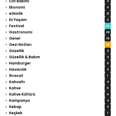
Cilt Bakımı
2
Ekonomi
4
etkinlik
21
Ev Yaşam
2
Festival
16
Gastronomi
28
Genel
18
Gezi Notları
18
Güzellik
3
Güzellik & Bakım
3
Hamburger
5
Havacılık
3
İhracat
1
Kahvaltı
3
Kahve
11
Kahve Kültürü
4
Kampanya
3
Kebap
3
Keşkek
1