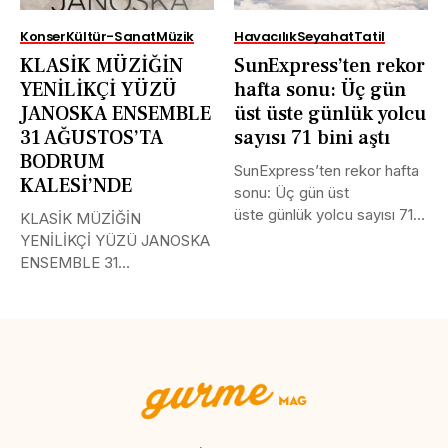
Konser
Kültür-Sanat
Müzik
Havacılık
Seyahat
Tatil
KLASİK MÜZİĞİN
SunExpress’ten rekor
YENİLİKÇİ YÜZÜ
hafta sonu: Üç gün
JANOSKA ENSEMBLE
üst üste günlük yolcu
31 AĞUSTOS’TA
sayısı 71 bini aştı
BODRUM
SunExpress’ten rekor hafta
KALESİ’NDE
sonu: Üç gün üst
üste günlük yolcu sayısı 71
KLASİK MÜZİĞİN
bini aştı Türk Hava...
YENİLİKÇİ YÜZÜ JANOSKA
ENSEMBLE 31
AĞUSTOS’TA BODRUM
KALESİ’NDE Uluslararası
müzik...
Tweet
LinkedIn
Share this selection