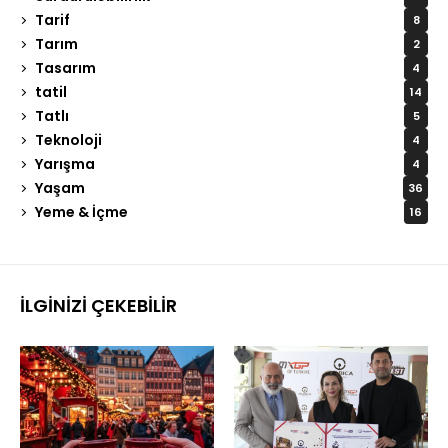
Tarif
8
Tarım
2
Tasarım
4
tatil
14
Tatlı
5
Teknoloji
4
Yarışma
4
Yaşam
36
Yeme & İçme
16
İLGINIZI ÇEKEBILIR