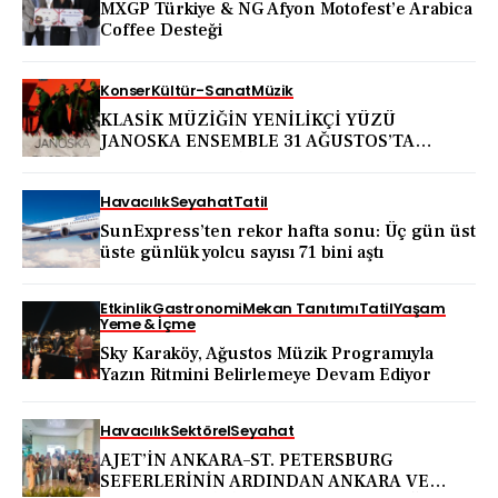
MXGP Türkiye & NG Afyon Motofest’e Arabica
Coffee Desteği
Konser
Kültür-Sanat
Müzik
KLASİK MÜZİĞİN YENİLİKÇİ YÜZÜ
JANOSKA ENSEMBLE 31 AĞUSTOS’TA
BODRUM KALESİ’NDE
Havacılık
Seyahat
Tatil
SunExpress’ten rekor hafta sonu: Üç gün üst
üste günlük yolcu sayısı 71 bini aştı
Etkinlik
Gastronomi
Mekan Tanıtımı
Tatil
Yaşam
Yeme & İçme
Sky Karaköy, Ağustos Müzik Programıyla
Yazın Ritmini Belirlemeye Devam Ediyor
Havacılık
Sektörel
Seyahat
AJET’İN ANKARA–ST. PETERSBURG
SEFERLERİNİN ARDINDAN ANKARA VE