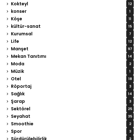
Kokteyl
12
konser
1
Köşe
11
kültür-sanat
15
Kurumsal
7
Life
12
Manşet
97
Mekan Tanıtımı
14
Moda
2
Müzik
1
Otel
18
Röportaj
3
Sağlık
14
Şarap
3
Sektörel
25
Seyahat
35
Smoothie
2
Spor
3
Sürdürülebilirlik
2