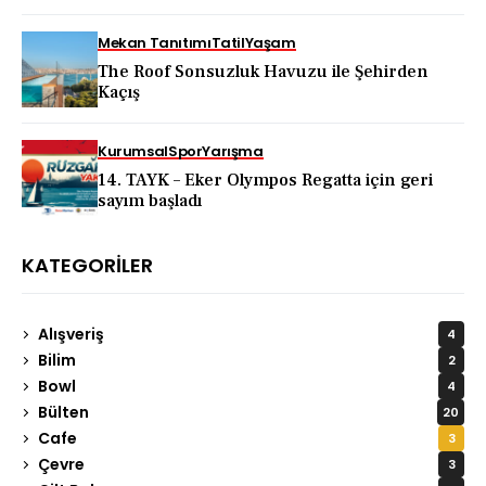
KAPADOKYA İÇİN DEV TANITIM ATAĞI
Mekan Tanıtımı
Tatil
Yaşam
The Roof Sonsuzluk Havuzu ile Şehirden
Kaçış
Kurumsal
Spor
Yarışma
14. TAYK – Eker Olympos Regatta için geri
sayım başladı
KATEGORILER
Alışveriş
4
Bilim
2
Bowl
4
Bülten
20
Cafe
3
Çevre
3