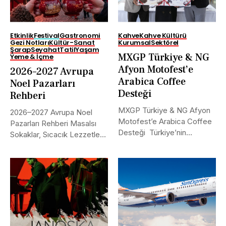
Etkinlik
Festival
Gastronomi
Kahve
Kahve Kültürü
Gezi Notları
Kültür-Sanat
Kurumsal
Sektörel
Şarap
Seyahat
Tatil
Yaşam
MXGP Türkiye & NG
Yeme & İçme
Afyon Motofest’e
2026–2027 Avrupa
Arabica Coffee
Noel Pazarları
Desteği
Rehberi
MXGP Türkiye & NG Afyon
2026–2027 Avrupa Noel
Motofest’e Arabica Coffee
Pazarları Rehberi Masalsı
Desteği Türkiye’nin
Sokaklar, Sıcacık Lezzetler
uluslararası alanda...
ve Kaçırılmayacak Tarihler...