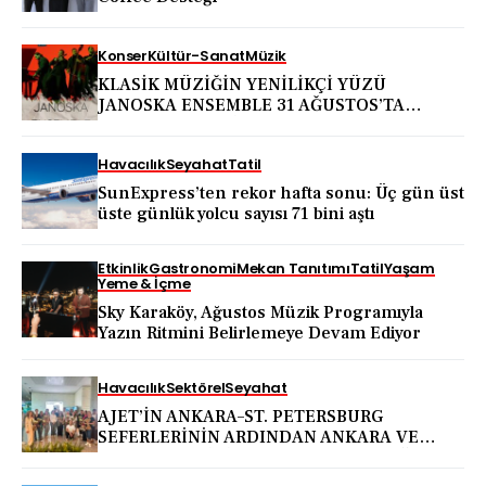
Konser
Kültür-Sanat
Müzik
KLASİK MÜZİĞİN YENİLİKÇİ YÜZÜ
JANOSKA ENSEMBLE 31 AĞUSTOS’TA
BODRUM KALESİ’NDE
Havacılık
Seyahat
Tatil
SunExpress’ten rekor hafta sonu: Üç gün üst
üste günlük yolcu sayısı 71 bini aştı
Etkinlik
Gastronomi
Mekan Tanıtımı
Tatil
Yaşam
Yeme & İçme
Sky Karaköy, Ağustos Müzik Programıyla
Yazın Ritmini Belirlemeye Devam Ediyor
Havacılık
Sektörel
Seyahat
AJET’İN ANKARA–ST. PETERSBURG
SEFERLERİNİN ARDINDAN ANKARA VE
KAPADOKYA İÇİN DEV TANITIM ATAĞI