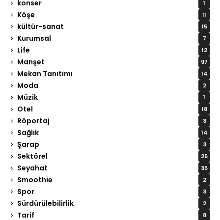
konser
1
Köşe
11
kültür-sanat
15
Kurumsal
7
Life
12
Manşet
97
Mekan Tanıtımı
14
Moda
2
Müzik
1
Otel
18
Röportaj
3
Sağlık
14
Şarap
3
Sektörel
25
Seyahat
35
Smoothie
2
Spor
3
Sürdürülebilirlik
2
Tarif
8