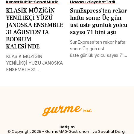
Konser
Kültür-Sanat
Müzik
Havacılık
Seyahat
Tatil
KLASİK MÜZİĞİN
SunExpress’ten rekor
YENİLİKÇİ YÜZÜ
hafta sonu: Üç gün
JANOSKA ENSEMBLE
üst üste günlük yolcu
31 AĞUSTOS’TA
sayısı 71 bini aştı
BODRUM
SunExpress’ten rekor hafta
KALESİ’NDE
sonu: Üç gün üst
üste günlük yolcu sayısı 71
KLASİK MÜZİĞİN
bini aştı Türk Hava...
YENİLİKÇİ YÜZÜ JANOSKA
ENSEMBLE 31
AĞUSTOS’TA BODRUM
KALESİ’NDE Uluslararası
müzik...
Tweet
LinkedIn
Share this selection
İletişim
© Copyright 2025 - GurmeMAG Gastronomi ve Seyahat Dergi,