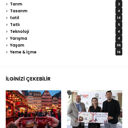
Tarım
2
Tasarım
4
tatil
14
Tatlı
5
Teknoloji
4
Yarışma
4
Yaşam
36
Yeme & İçme
16
İLGINIZI ÇEKEBILIR