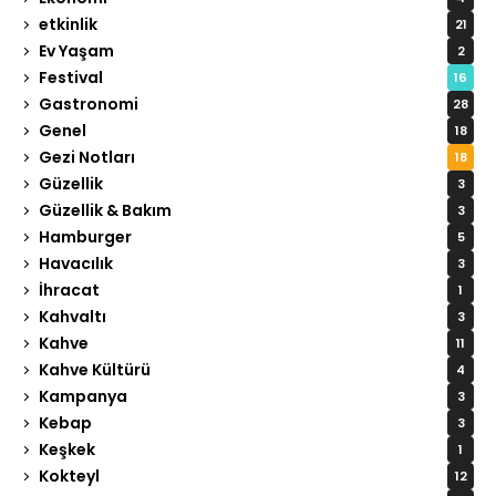
etkinlik
21
Ev Yaşam
2
Festival
16
Gastronomi
28
Genel
18
Gezi Notları
18
Güzellik
3
Güzellik & Bakım
3
Hamburger
5
Havacılık
3
İhracat
1
Kahvaltı
3
Kahve
11
Kahve Kültürü
4
Kampanya
3
Kebap
3
Keşkek
1
Kokteyl
12