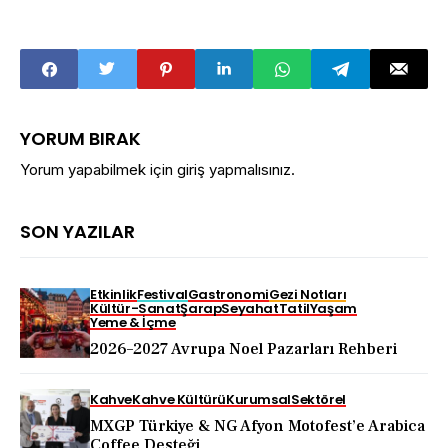
YORUM BIRAK
Yorum yapabilmek için
giriş yapmalısınız
.
SON YAZILAR
Etkinlik
Festival
Gastronomi
Gezi Notları
Kültür-Sanat
Şarap
Seyahat
Tatil
Yaşam
Yeme & İçme
2026–2027 Avrupa Noel Pazarları Rehberi
Kahve
Kahve Kültürü
Kurumsal
Sektörel
MXGP Türkiye & NG Afyon Motofest’e Arabica
Coffee Desteği