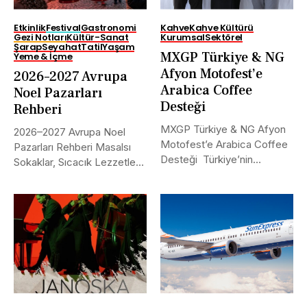
Etkinlik
Festival
Gastronomi
Kahve
Kahve Kültürü
Gezi Notları
Kültür-Sanat
Kurumsal
Sektörel
Şarap
Seyahat
Tatil
Yaşam
MXGP Türkiye & NG
Yeme & İçme
Afyon Motofest’e
2026–2027 Avrupa
Arabica Coffee
Noel Pazarları
Desteği
Rehberi
MXGP Türkiye & NG Afyon
2026–2027 Avrupa Noel
Motofest’e Arabica Coffee
Pazarları Rehberi Masalsı
Desteği Türkiye’nin
Sokaklar, Sıcacık Lezzetler
uluslararası alanda...
ve Kaçırılmayacak Tarihler...