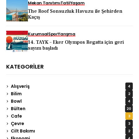
Mekan Tanıtımı
Tatil
Yaşam
The Roof Sonsuzluk Havuzu ile Şehirden
Kaçış
Kurumsal
Spor
Yarışma
14. TAYK – Eker Olympos Regatta için geri
sayım başladı
KATEGORILER
Alışveriş
4
Bilim
2
Bowl
4
Bülten
20
Cafe
3
Çevre
3
Cilt Bakımı
2
Ekonomi
4