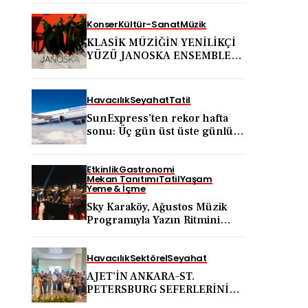
Konser
Kültür-Sanat
Müzik
KLASİK MÜZİĞİN YENİLİKÇİ
YÜZÜ JANOSKA ENSEMBLE
31 AĞUSTOS’TA BODRUM
KALESİ’NDE
Havacılık
Seyahat
Tatil
SunExpress’ten rekor hafta
sonu: Üç gün üst üste günlük
yolcu sayısı 71 bini aştı
Etkinlik
Gastronomi
Mekan Tanıtımı
Tatil
Yaşam
Yeme & İçme
Sky Karaköy, Ağustos Müzik
Programıyla Yazın Ritmini
Belirlemeye Devam Ediyor
Havacılık
Sektörel
Seyahat
AJET’İN ANKARA–ST.
PETERSBURG SEFERLERİNİN
ARDINDAN ANKARA VE