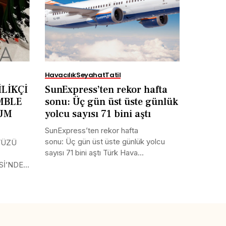
Havacılık
Seyahat
Tatil
LİKÇİ
SunExpress’ten rekor hafta
MBLE
sonu: Üç gün üst üste günlük
RUM
yolcu sayısı 71 bini aştı
SunExpress’ten rekor hafta
sonu: Üç gün üst üste günlük yolcu
YÜZÜ
sayısı 71 bini aştı Türk Hava...
Sİ’NDE
Tweet
LinkedIn