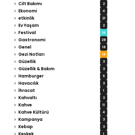
Cilt Bakımı
2
Ekonomi
4
etkinlik
21
Ev Yaşam
2
Festival
16
Gastronomi
28
Genel
18
Gezi Notları
18
Güzellik
3
Güzellik & Bakım
3
Hamburger
5
Havacılık
3
İhracat
1
Kahvaltı
3
Kahve
11
Kahve Kültürü
4
Kampanya
3
Kebap
3
Keşkek
1