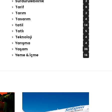
Sürdürülebilirlik
2
Tarif
8
Tarım
2
Tasarım
4
tatil
14
Tatlı
5
Teknoloji
4
Yarışma
4
Yaşam
36
Yeme & İçme
16