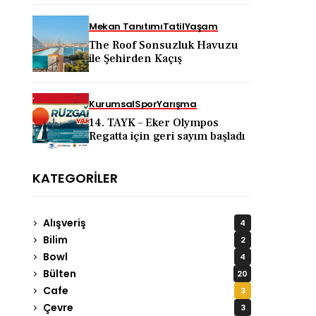
KAPADOKYA İÇİN DEV
TANITIM ATAĞI
Mekan Tanıtımı
Tatil
Yaşam
The Roof Sonsuzluk Havuzu
ile Şehirden Kaçış
Kurumsal
Spor
Yarışma
14. TAYK – Eker Olympos
Regatta için geri sayım başladı
KATEGORILER
Alışveriş
4
Bilim
2
Bowl
4
Bülten
20
Cafe
3
Çevre
3