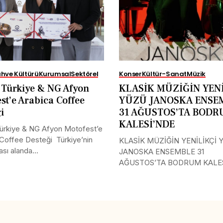
hve Kültürü
Kurumsal
Sektörel
Konser
Kültür-Sanat
Müzik
Türkiye & NG Afyon
KLASİK MÜZİĞİN YENİ
st’e Arabica Coffee
YÜZÜ JANOSKA ENSE
ği
31 AĞUSTOS’TA BOD
KALESİ’NDE
rkiye & NG Afyon Motofest’e
Coffee Desteği Türkiye’nin
KLASİK MÜZİĞİN YENİLİKÇİ 
ası alanda...
JANOSKA ENSEMBLE 31
AĞUSTOS’TA BODRUM KALE
Uluslararası müzik...