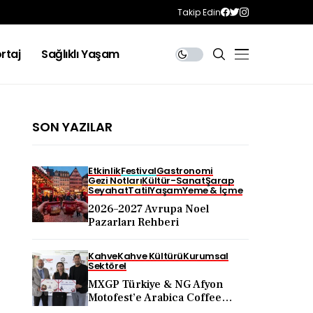
Takip Edin
rtaj
Sağlıklı Yaşam
SON YAZILAR
Etkinlik
Festival
Gastronomi
Gezi Notları
Kültür-Sanat
Şarap
Seyahat
Tatil
Yaşam
Yeme & İçme
2026–2027 Avrupa Noel
Pazarları Rehberi
Kahve
Kahve Kültürü
Kurumsal
Sektörel
MXGP Türkiye & NG Afyon
Motofest’e Arabica Coffee
Desteği