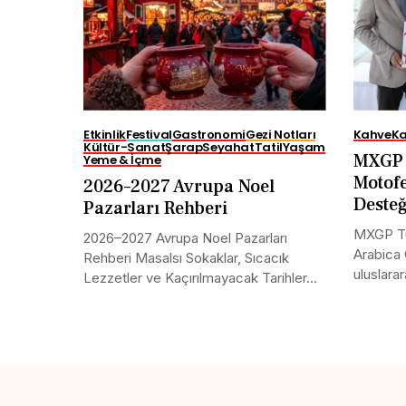
Etkinlik
Festival
Gastronomi
Gezi Notları
Kahve
Ka
Kültür-Sanat
Şarap
Seyahat
Tatil
Yaşam
MXGP 
Yeme & İçme
Motofe
2026–2027 Avrupa Noel
Deste
Pazarları Rehberi
MXGP Tü
2026–2027 Avrupa Noel Pazarları
Arabica 
Rehberi Masalsı Sokaklar, Sıcacık
uluslarar
Lezzetler ve Kaçırılmayacak Tarihler...
Share this selection