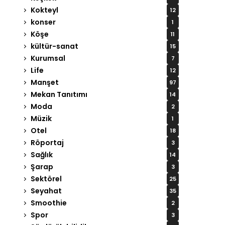
Kokteyl
12
konser
1
Köşe
11
kültür-sanat
15
Kurumsal
7
Life
12
Manşet
97
Mekan Tanıtımı
14
Moda
2
Müzik
1
Otel
18
Röportaj
3
Sağlık
14
Şarap
3
Sektörel
25
Seyahat
35
Smoothie
2
Spor
3