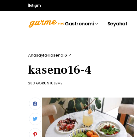
İletişim
Gastronomi
Seyahat
Anasayfa
kaseno16-4
kaseno16-4
283 GÖRÜNTÜLEME