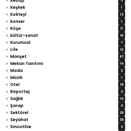
Kebap
3
Keşkek
1
Kokteyl
12
konser
1
Köşe
11
kültür-sanat
15
Kurumsal
7
Life
12
Manşet
97
Mekan Tanıtımı
14
Moda
2
Müzik
1
Otel
18
Röportaj
3
Sağlık
14
Şarap
3
Sektörel
25
Seyahat
35
Smoothie
2