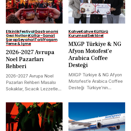
Etkinlik
Festival
Gastronomi
Kahve
Kahve Kültürü
Gezi Notları
Kültür-Sanat
Kurumsal
Sektörel
Şarap
Seyahat
Tatil
Yaşam
MXGP Türkiye & NG
Yeme & İçme
Afyon Motofest’e
2026–2027 Avrupa
Arabica Coffee
Noel Pazarları
Desteği
Rehberi
MXGP Türkiye & NG Afyon
2026–2027 Avrupa Noel
Motofest’e Arabica Coffee
Pazarları Rehberi Masalsı
Desteği Türkiye’nin
Sokaklar, Sıcacık Lezzetler
uluslararası alanda...
ve Kaçırılmayacak Tarihler...