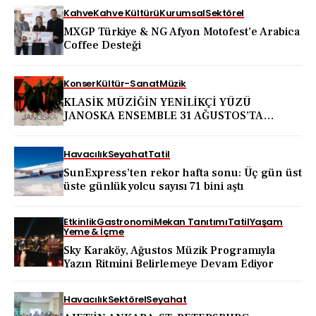
Kahve
Kahve Kültürü
Kurumsal
Sektörel
MXGP Türkiye & NG Afyon Motofest’e Arabica
Coffee Desteği
Konser
Kültür-Sanat
Müzik
KLASİK MÜZİĞİN YENİLİKÇİ YÜZÜ
JANOSKA ENSEMBLE 31 AĞUSTOS’TA
BODRUM KALESİ’NDE
Havacılık
Seyahat
Tatil
SunExpress’ten rekor hafta sonu: Üç gün üst
üste günlük yolcu sayısı 71 bini aştı
Etkinlik
Gastronomi
Mekan Tanıtımı
Tatil
Yaşam
Yeme & İçme
Sky Karaköy, Ağustos Müzik Programıyla
Yazın Ritmini Belirlemeye Devam Ediyor
Havacılık
Sektörel
Seyahat