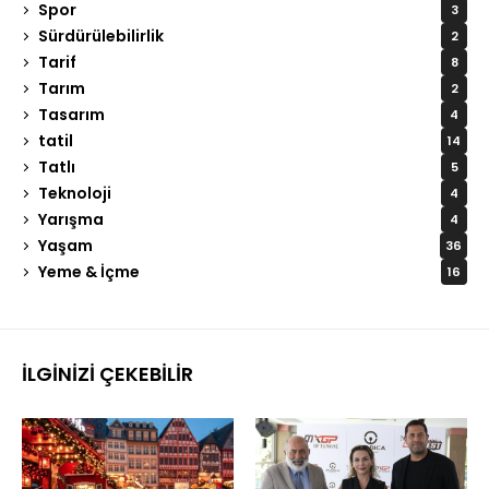
Spor
3
Sürdürülebilirlik
2
Tarif
8
Tarım
2
Tasarım
4
tatil
14
Tatlı
5
Teknoloji
4
Yarışma
4
Yaşam
36
Yeme & İçme
16
İLGINIZI ÇEKEBILIR