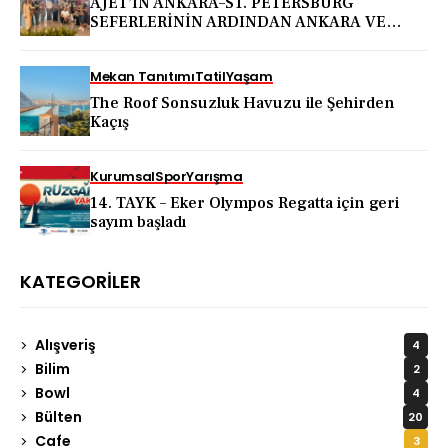
AJET’İN ANKARA–ST. PETERSBURG
SEFERLERİNİN ARDINDAN ANKARA VE
KAPADOKYA İÇİN DEV TANITIM ATAĞI
Mekan Tanıtımı
Tatil
Yaşam
The Roof Sonsuzluk Havuzu ile Şehirden
Kaçış
Kurumsal
Spor
Yarışma
14. TAYK – Eker Olympos Regatta için geri
sayım başladı
KATEGORILER
Alışveriş
4
Bilim
2
Bowl
4
Bülten
20
Cafe
3