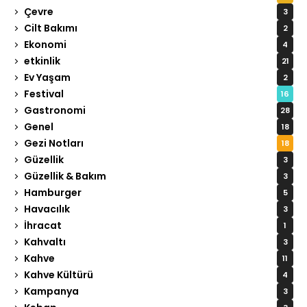
Çevre
3
Cilt Bakımı
2
Ekonomi
4
etkinlik
21
Ev Yaşam
2
Festival
16
Gastronomi
28
Genel
18
Gezi Notları
18
Güzellik
3
Güzellik & Bakım
3
Hamburger
5
Havacılık
3
İhracat
1
Kahvaltı
3
Kahve
11
Kahve Kültürü
4
Kampanya
3