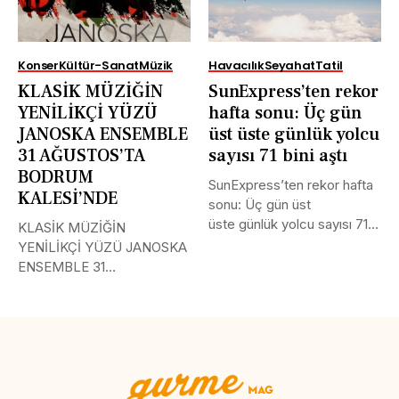
Konser
Kültür-Sanat
Müzik
Havacılık
Seyahat
Tatil
KLASİK MÜZİĞİN
SunExpress’ten rekor
YENİLİKÇİ YÜZÜ
hafta sonu: Üç gün
JANOSKA ENSEMBLE
üst üste günlük yolcu
31 AĞUSTOS’TA
sayısı 71 bini aştı
BODRUM
SunExpress’ten rekor hafta
KALESİ’NDE
sonu: Üç gün üst
üste günlük yolcu sayısı 71
KLASİK MÜZİĞİN
bini aştı Türk Hava...
YENİLİKÇİ YÜZÜ JANOSKA
ENSEMBLE 31
AĞUSTOS’TA BODRUM
KALESİ’NDE Uluslararası
müzik...
Tweet
LinkedIn
Share this selection