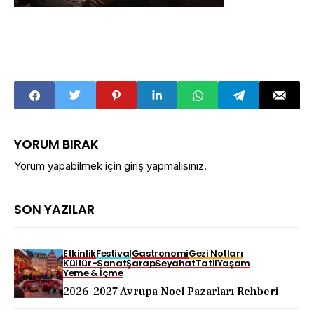
YORUM BIRAK
Yorum yapabilmek için
giriş yapmalısınız
.
SON YAZILAR
Etkinlik
Festival
Gastronomi
Gezi Notları
Kültür-Sanat
Şarap
Seyahat
Tatil
Yaşam
Yeme & İçme
2026–2027 Avrupa Noel Pazarları Rehberi