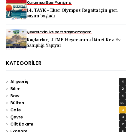
Kurumsal
Spor
Yarışma
14. TAYK – Eker Olympos Regatta için geri
sayım başladı
Çevre
Etkinlik
Spor
Yarışma
Yaşam
Kaçkarlar, UTMB Heyecanına İkinci Kez Ev
Sahipliği Yapıyor
KATEGORILER
Alışveriş
4
Bilim
2
Bowl
4
Bülten
20
Cafe
3
Çevre
3
Cilt Bakımı
2
Ekonomi
4