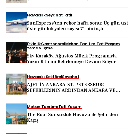
BODRUM KALESİ’NDE
Havacılık
Seyahat
Tatil
SunExpress’ten rekor hafta sonu: Üç gün üst
üste günlük yolcu sayısı 71 bini aştı
Etkinlik
Gastronomi
Mekan Tanıtımı
Tatil
Yaşam
Yeme & İçme
Sky Karaköy, Ağustos Müzik Programıyla
Yazın Ritmini Belirlemeye Devam Ediyor
Havacılık
Sektörel
Seyahat
AJET’İN ANKARA–ST. PETERSBURG
SEFERLERİNİN ARDINDAN ANKARA VE
KAPADOKYA İÇİN DEV TANITIM ATAĞI
Mekan Tanıtımı
Tatil
Yaşam
The Roof Sonsuzluk Havuzu ile Şehirden
Kaçış