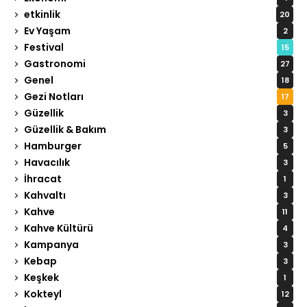
etkinlik
20
Ev Yaşam
2
Festival
15
Gastronomi
27
Genel
18
Gezi Notları
17
Güzellik
3
Güzellik & Bakım
3
Hamburger
5
Havacılık
3
İhracat
1
Kahvaltı
3
Kahve
11
Kahve Kültürü
4
Kampanya
3
Kebap
3
Keşkek
1
Kokteyl
12