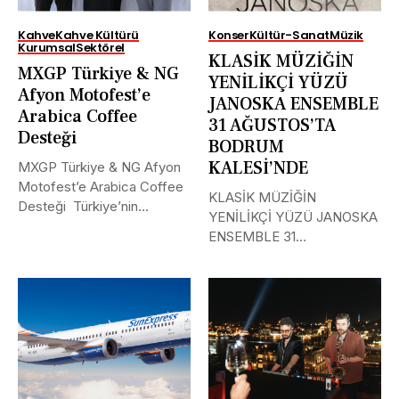
Kahve
Kahve Kültürü
Konser
Kültür-Sanat
Müzik
Kurumsal
Sektörel
KLASİK MÜZİĞİN
MXGP Türkiye & NG
YENİLİKÇİ YÜZÜ
Afyon Motofest’e
JANOSKA ENSEMBLE
Arabica Coffee
31 AĞUSTOS’TA
Desteği
BODRUM
KALESİ’NDE
MXGP Türkiye & NG Afyon
Motofest’e Arabica Coffee
KLASİK MÜZİĞİN
Desteği Türkiye’nin
YENİLİKÇİ YÜZÜ JANOSKA
uluslararası alanda...
ENSEMBLE 31
AĞUSTOS’TA BODRUM
KALESİ’NDE Uluslararası
müzik...