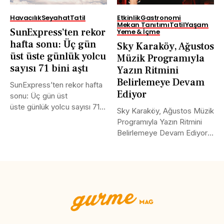
Havacılık
Seyahat
Tatil
Etkinlik
Gastronomi
Mekan Tanıtımı
Tatil
Yaşam
SunExpress’ten rekor
Yeme & İçme
hafta sonu: Üç gün
Sky Karaköy, Ağustos
üst üste günlük yolcu
Müzik Programıyla
sayısı 71 bini aştı
Yazın Ritmini
Belirlemeye Devam
SunExpress’ten rekor hafta
Ediyor
sonu: Üç gün üst
üste günlük yolcu sayısı 71
Sky Karaköy, Ağustos Müzik
bini aştı Türk Hava...
Programıyla Yazın Ritmini
Belirlemeye Devam Ediyor
Boğaz’ın en...
Tweet
LinkedIn
Share this selection