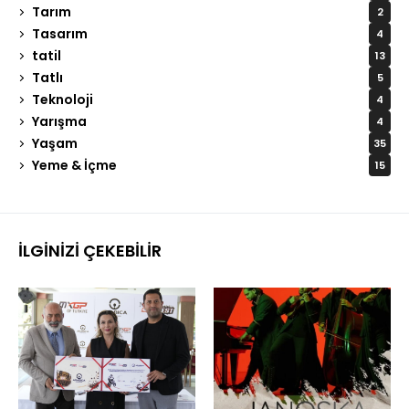
Tarım
2
Tasarım
4
tatil
13
Tatlı
5
Teknoloji
4
Yarışma
4
Yaşam
35
Yeme & İçme
15
İLGINIZI ÇEKEBILIR