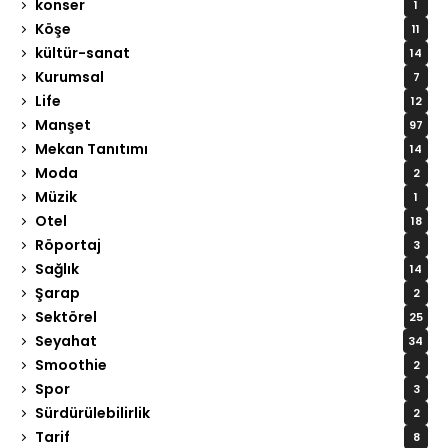
konser
1
Köşe
11
kültür-sanat
14
Kurumsal
7
Life
12
Manşet
97
Mekan Tanıtımı
14
Moda
2
Müzik
1
Otel
18
Röportaj
3
Sağlık
14
Şarap
2
Sektörel
25
Seyahat
34
Smoothie
2
Spor
3
Sürdürülebilirlik
2
Tarif
8