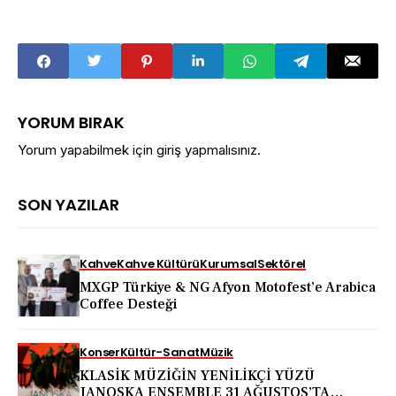
YORUM BIRAK
Yorum yapabilmek için
giriş yapmalısınız
.
SON YAZILAR
Kahve
Kahve Kültürü
Kurumsal
Sektörel
MXGP Türkiye & NG Afyon Motofest’e Arabica
Coffee Desteği
Konser
Kültür-Sanat
Müzik
KLASİK MÜZİĞİN YENİLİKÇİ YÜZÜ
JANOSKA ENSEMBLE 31 AĞUSTOS’TA