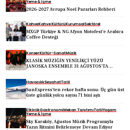
Yeme & İçme
2026–2027 Avrupa Noel Pazarları Rehberi
Kahve
Kahve Kültürü
Kurumsal
Sektörel
MXGP Türkiye & NG Afyon Motofest’e Arabica
Coffee Desteği
Konser
Kültür-Sanat
Müzik
KLASİK MÜZİĞİN YENİLİKÇİ YÜZÜ
JANOSKA ENSEMBLE 31 AĞUSTOS’TA
BODRUM KALESİ’NDE
Havacılık
Seyahat
Tatil
SunExpress’ten rekor hafta sonu: Üç gün üst
üste günlük yolcu sayısı 71 bini aştı
Etkinlik
Gastronomi
Mekan Tanıtımı
Tatil
Yaşam
Yeme & İçme
Sky Karaköy, Ağustos Müzik Programıyla
Yazın Ritmini Belirlemeye Devam Ediyor