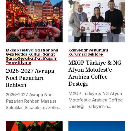
Etkinlik
Festival
Gastronomi
Kahve
Kahve Kültürü
Gezi Notları
Kültür-Sanat
Kurumsal
Sektörel
Şarap
Seyahat
Tatil
Yaşam
MXGP Türkiye & NG
Yeme & İçme
Afyon Motofest’e
2026–2027 Avrupa
Arabica Coffee
Noel Pazarları
Desteği
Rehberi
MXGP Türkiye & NG Afyon
2026–2027 Avrupa Noel
Motofest’e Arabica Coffee
Pazarları Rehberi Masalsı
Desteği Türkiye’nin
Sokaklar, Sıcacık Lezzetler
uluslararası alanda...
ve Kaçırılmayacak Tarihler...