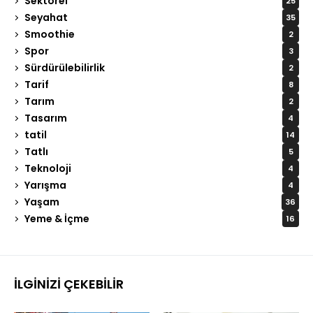
Sektörel
25
Seyahat
35
Smoothie
2
Spor
3
Sürdürülebilirlik
2
Tarif
8
Tarım
2
Tasarım
4
tatil
14
Tatlı
5
Teknoloji
4
Yarışma
4
Yaşam
36
Yeme & İçme
16
İLGINIZI ÇEKEBILIR