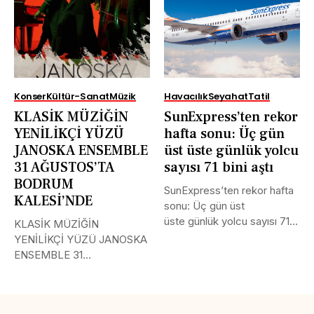
Konser
Kültür-Sanat
Müzik
Havacılık
Seyahat
Tatil
KLASİK MÜZİĞİN
SunExpress’ten rekor
YENİLİKÇİ YÜZÜ
hafta sonu: Üç gün
JANOSKA ENSEMBLE
üst üste günlük yolcu
31 AĞUSTOS’TA
sayısı 71 bini aştı
BODRUM
SunExpress’ten rekor hafta
KALESİ’NDE
sonu: Üç gün üst
üste günlük yolcu sayısı 71
KLASİK MÜZİĞİN
bini aştı Türk Hava...
YENİLİKÇİ YÜZÜ JANOSKA
ENSEMBLE 31
AĞUSTOS’TA BODRUM
KALESİ’NDE Uluslararası
müzik...
Tweet
LinkedIn
Share this selection