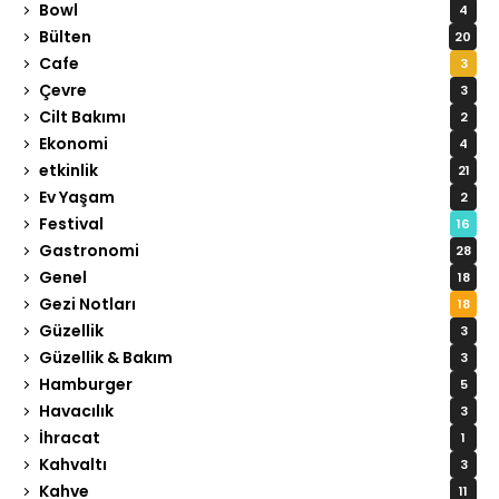
Bowl
4
Bülten
20
Cafe
3
Çevre
3
Cilt Bakımı
2
Ekonomi
4
etkinlik
21
Ev Yaşam
2
Festival
16
Gastronomi
28
Genel
18
Gezi Notları
18
Güzellik
3
Güzellik & Bakım
3
Hamburger
5
Havacılık
3
İhracat
1
Kahvaltı
3
Kahve
11