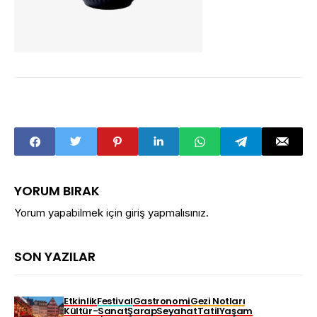
YORUM BIRAK
Yorum yapabilmek için
giriş yapmalısınız
.
SON YAZILAR
Etkinlik
Festival
Gastronomi
Gezi Notları
Kültür-Sanat
Şarap
Seyahat
Tatil
Yaşam