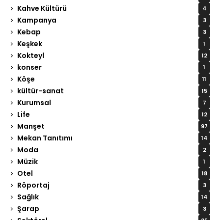
Kahve Kültürü
4
Kampanya
3
Kebap
3
Keşkek
1
Kokteyl
12
konser
1
Köşe
11
kültür-sanat
15
Kurumsal
7
Life
12
Manşet
97
Mekan Tanıtımı
14
Moda
2
Müzik
1
Otel
18
Röportaj
3
Sağlık
14
Şarap
3