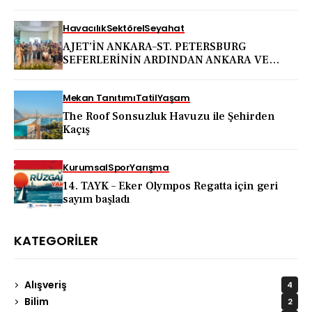
Havacılık
Sektörel
Seyahat
AJET’İN ANKARA–ST. PETERSBURG
SEFERLERİNİN ARDINDAN ANKARA VE
KAPADOKYA İÇİN DEV TANITIM ATAĞI
Mekan Tanıtımı
Tatil
Yaşam
The Roof Sonsuzluk Havuzu ile Şehirden
Kaçış
Kurumsal
Spor
Yarışma
14. TAYK – Eker Olympos Regatta için geri
sayım başladı
KATEGORILER
Alışveriş
4
Bilim
2