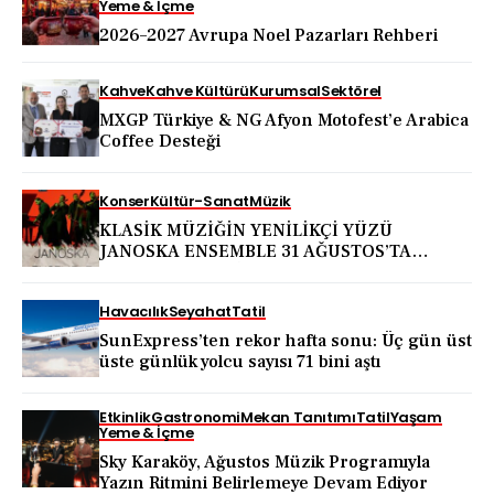
Yeme & İçme
2026–2027 Avrupa Noel Pazarları Rehberi
Kahve
Kahve Kültürü
Kurumsal
Sektörel
MXGP Türkiye & NG Afyon Motofest’e Arabica
Coffee Desteği
Konser
Kültür-Sanat
Müzik
KLASİK MÜZİĞİN YENİLİKÇİ YÜZÜ
JANOSKA ENSEMBLE 31 AĞUSTOS’TA
BODRUM KALESİ’NDE
Havacılık
Seyahat
Tatil
SunExpress’ten rekor hafta sonu: Üç gün üst
üste günlük yolcu sayısı 71 bini aştı
Etkinlik
Gastronomi
Mekan Tanıtımı
Tatil
Yaşam
Yeme & İçme
Sky Karaköy, Ağustos Müzik Programıyla
Yazın Ritmini Belirlemeye Devam Ediyor