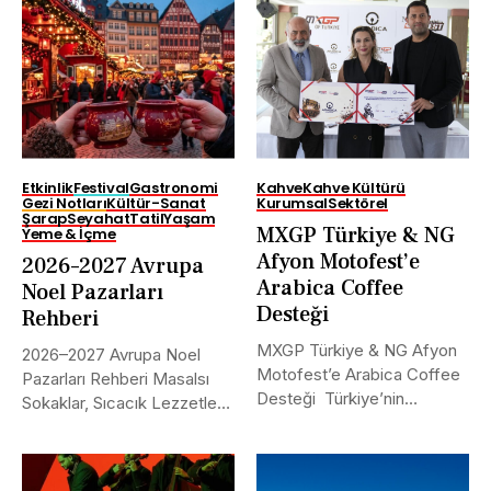
Etkinlik
Festival
Gastronomi
Kahve
Kahve Kültürü
Gezi Notları
Kültür-Sanat
Kurumsal
Sektörel
Şarap
Seyahat
Tatil
Yaşam
MXGP Türkiye & NG
Yeme & İçme
Afyon Motofest’e
2026–2027 Avrupa
Arabica Coffee
Noel Pazarları
Desteği
Rehberi
MXGP Türkiye & NG Afyon
2026–2027 Avrupa Noel
Motofest’e Arabica Coffee
Pazarları Rehberi Masalsı
Desteği Türkiye’nin
Sokaklar, Sıcacık Lezzetler
uluslararası alanda...
ve Kaçırılmayacak Tarihler...