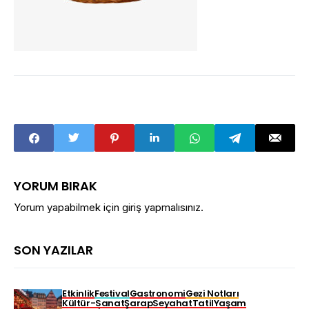
YORUM BIRAK
Yorum yapabilmek için
giriş yapmalısınız
.
SON YAZILAR
Etkinlik
Festival
Gastronomi
Gezi Notları
Kültür-Sanat
Şarap
Seyahat
Tatil
Yaşam