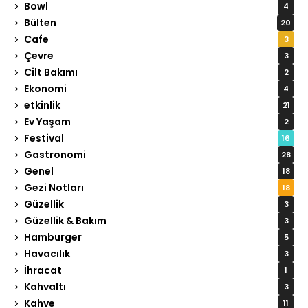
Bowl
4
Bülten
20
Cafe
3
Çevre
3
Cilt Bakımı
2
Ekonomi
4
etkinlik
21
Ev Yaşam
2
Festival
16
Gastronomi
28
Genel
18
Gezi Notları
18
Güzellik
3
Güzellik & Bakım
3
Hamburger
5
Havacılık
3
İhracat
1
Kahvaltı
3
Kahve
11