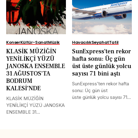
Konser
Kültür-Sanat
Müzik
Havacılık
Seyahat
Tatil
KLASİK MÜZİĞİN
SunExpress’ten rekor
YENİLİKÇİ YÜZÜ
hafta sonu: Üç gün
JANOSKA ENSEMBLE
üst üste günlük yolcu
31 AĞUSTOS’TA
sayısı 71 bini aştı
BODRUM
SunExpress’ten rekor hafta
KALESİ’NDE
sonu: Üç gün üst
üste günlük yolcu sayısı 71
KLASİK MÜZİĞİN
bini aştı Türk Hava...
YENİLİKÇİ YÜZÜ JANOSKA
ENSEMBLE 31
AĞUSTOS’TA BODRUM
KALESİ’NDE Uluslararası
müzik...
Tweet
LinkedIn
Share this selection