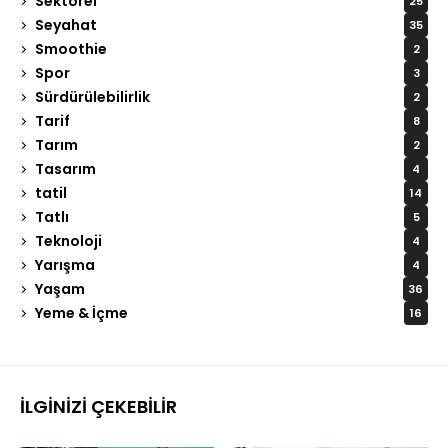
Sektörel
25
Seyahat
35
Smoothie
2
Spor
3
Sürdürülebilirlik
2
Tarif
8
Tarım
2
Tasarım
4
tatil
14
Tatlı
5
Teknoloji
4
Yarışma
4
Yaşam
36
Yeme & İçme
16
İLGINIZI ÇEKEBILIR