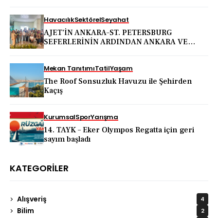
Havacılık
Sektörel
Seyahat
AJET’İN ANKARA–ST. PETERSBURG
SEFERLERİNİN ARDINDAN ANKARA VE
KAPADOKYA İÇİN DEV TANITIM ATAĞI
Mekan Tanıtımı
Tatil
Yaşam
The Roof Sonsuzluk Havuzu ile Şehirden
Kaçış
Kurumsal
Spor
Yarışma
14. TAYK – Eker Olympos Regatta için geri
sayım başladı
KATEGORILER
Alışveriş
4
Bilim
2