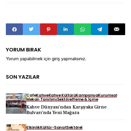
YORUM BIRAK
Yorum yapabilmek için
giriş yapmalısınız
.
SON YAZILAR
Cafe
Kahve
Kahve Kültürü
Kampanya
Kurumsal
Mekan Tanıtımı
Sektörel
Yeme & İçme
Kahve Dünyası’ndan Karşıyaka Girne
Bulvarı’nda Yeni Mağaza
Etkinlik
Kültür-Sanat
Sektörel