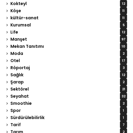
Kokteyl
12
Köşe
11
kültür-sanat
11
Kurumsal
5
Life
12
Manşet
97
Mekan Tanıtımı
10
Moda
2
Otel
17
Röportaj
3
Sağlık
12
Şarap
2
Sektörel
21
Seyahat
32
Smoothie
2
Spor
1
Sürdürülebilirlik
1
Tarif
7
Tarım
2