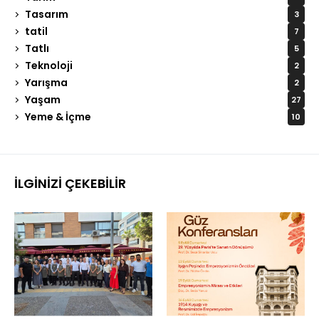
Tasarım
3
tatil
7
Tatlı
5
Teknoloji
2
Yarışma
2
Yaşam
27
Yeme & İçme
10
İLGINIZI ÇEKEBILIR