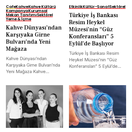
Cafe
Kahve
Kahve Kültürü
Etkinlik
Kültür-Sanat
Sektörel
Kampanya
Kurumsal
Türkiye İş Bankası
Mekan Tanıtımı
Sektörel
Yeme & İçme
Resim Heykel
Kahve Dünyası’ndan
Müzesi’nin “Güz
Karşıyaka Girne
Konferansları” 5
Bulvarı’nda Yeni
Eylül’de Başlıyor
Mağaza
Türkiye İş Bankası Resim
Kahve Dünyası’ndan
Heykel Müzesi’nin “Güz
Karşıyaka Girne Bulvarı’nda
Konferansları” 5 Eylül’de
Yeni Mağaza Kahve
Başlıyor Türkiye...
Dünyası, İzmir Karşıyaka
Girne...