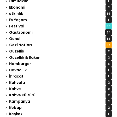
Cilt Bakımı
1
Ekonomi
2
etkinlik
14
Ev Yaşam
1
Festival
13
Gastronomi
24
Genel
14
Gezi Notları
17
Güzellik
2
Güzellik & Bakım
2
Hamburger
5
Havacılık
1
İhracat
1
Kahvaltı
2
Kahve
9
Kahve Kültürü
2
Kampanya
2
Kebap
2
Keşkek
1