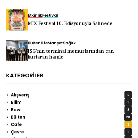
dönüş
Etkinlik
Festival
MIX Festival 10. Edisyonuyla Sahnede!
Bülten
Life
Manşet
Sağlık
ISG’nin terminal memurlarından can
kurtaran hamle
KATEGORILER
Alışveriş
2
Bilim
1
Bowl
3
Bülten
20
Cafe
3
Çevre
1