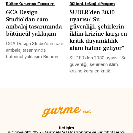
Bülten
Kurumsal
Tasarım
Bülten
Life
Sağlık
Yaşam
GCA Design
SUDER’den 2030
Studio’dan cam
uyarısı:“Su
ambalaj tasarımında
güvenliği, şehirlerin
bütüncül yaklaşım
iklim krizine karşı en
kritik dayanıklılık
GCA Design Studio’dan cam
alanı haline geliyor”
ambalaj tasarımında
bütüncül yaklaşım Bir ürünün
SUDER’den 2030 uyarısı:“Su
başarısı yalnızca...
güvenliği, şehirlerin iklim
krizine karşı en kritik
dayanıklılık alanı...
Tweet
LinkedIn
Share this selection
İletişim
© Copyright 2025 - GurmeMAG Gastronomi ve Seyahat Dergi,