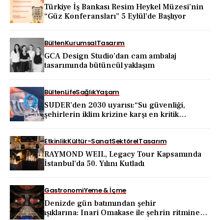
Türkiye İş Bankası Resim Heykel Müzesi’nin
“Güz Konferansları” 5 Eylül’de Başlıyor
Bülten
Kurumsal
Tasarım
GCA Design Studio’dan cam ambalaj
tasarımında bütüncül yaklaşım
Bülten
Life
Sağlık
Yaşam
SUDER’den 2030 uyarısı:“Su güvenliği,
şehirlerin iklim krizine karşı en kritik
dayanıklılık alanı haline geliyor”
Etkinlik
Kültür-Sanat
Sektörel
Tasarım
RAYMOND WEIL, Legacy Tour Kapsamında
İstanbul’da 50. Yılını Kutladı
Gastronomi
Yeme & İçme
Denizde gün batımından şehir
ışıklarına: Inari Omakase ile şehrin ritmine