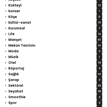
Kokteyl
12
konser
1
Köşe
11
kültür-sanat
15
Kurumsal
7
Life
12
Manşet
97
Mekan Tanıtımı
14
Moda
2
Müzik
1
Otel
18
Röportaj
3
Sağlık
14
Şarap
3
Sektörel
25
Seyahat
35
Smoothie
2
Spor
3