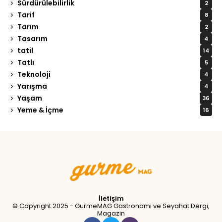
Sürdürülebilirlik
2
Tarif
8
Tarım
2
Tasarım
4
tatil
14
Tatlı
5
Teknoloji
4
Yarışma
4
Yaşam
36
Yeme & İçme
16
Tweet
LinkedIn
Share this selection
İletişim
© Copyright 2025 - GurmeMAG Gastronomi ve Seyahat Dergi,
Magazin