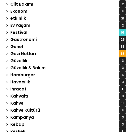
Cilt Bakımı
2
Ekonomi
4
etkinlik
21
Ev Yaşam
2
Festival
16
Gastronomi
28
Genel
18
Gezi Notları
18
Güzellik
3
Güzellik & Bakım
3
Hamburger
5
Havacılık
3
İhracat
1
Kahvaltı
3
Kahve
11
Kahve Kültürü
4
Kampanya
3
Kebap
3
Keşkek
1