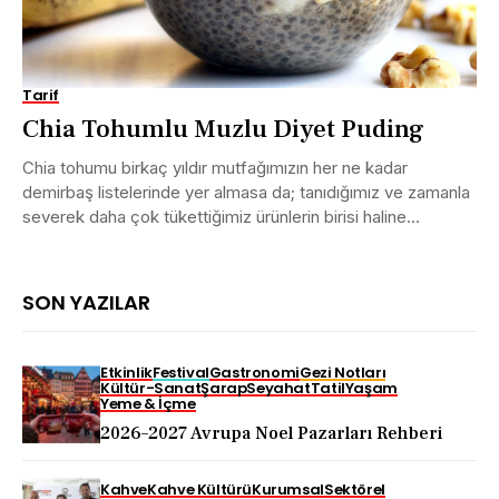
Tarif
Chia Tohumlu Muzlu Diyet Puding
Chia tohumu birkaç yıldır mutfağımızın her ne kadar
demirbaş listelerinde yer almasa da; tanıdığımız ve zamanla
severek daha çok tükettiğimiz ürünlerin birisi haline...
SON YAZILAR
Etkinlik
Festival
Gastronomi
Gezi Notları
Kültür-Sanat
Şarap
Seyahat
Tatil
Yaşam
Yeme & İçme
2026–2027 Avrupa Noel Pazarları Rehberi
Kahve
Kahve Kültürü
Kurumsal
Sektörel