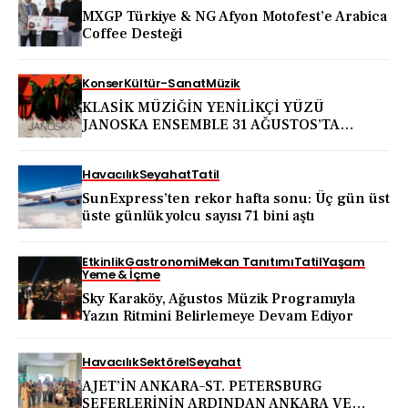
MXGP Türkiye & NG Afyon Motofest’e Arabica
Coffee Desteği
Konser
Kültür-Sanat
Müzik
KLASİK MÜZİĞİN YENİLİKÇİ YÜZÜ
JANOSKA ENSEMBLE 31 AĞUSTOS’TA
BODRUM KALESİ’NDE
Havacılık
Seyahat
Tatil
SunExpress’ten rekor hafta sonu: Üç gün üst
üste günlük yolcu sayısı 71 bini aştı
Etkinlik
Gastronomi
Mekan Tanıtımı
Tatil
Yaşam
Yeme & İçme
Sky Karaköy, Ağustos Müzik Programıyla
Yazın Ritmini Belirlemeye Devam Ediyor
Havacılık
Sektörel
Seyahat
AJET’İN ANKARA–ST. PETERSBURG
SEFERLERİNİN ARDINDAN ANKARA VE