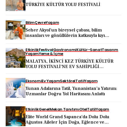
TÜRKİYE KÜLTÜR YOLU FESTİVALİ
Bilim
Çevre
Yaşam
Seher Akyol’un bireysel çabası, bilim
insanları ve gönüllülerin katkısıyla kıyı
ekosistemini koruma hareketine dönüştü
Etkinlik
Festival
Gastronomi
Kültür-Sanat
Tasarım
Yaşam
Yeme & İçme
MALATYA, İKİNCİ KEZ TÜRKİYE KÜLTÜR
YOLU FESTİVALİ’NE EV SAHİPLİĞİ
YAPACAK
Ekonomi
Ev Yaşam
Sektörel
Tatil
Yaşam
Yunan Adalarına Tatil, Yunanistan’a Yatırım:
Uzmanlar Doğru Yol Haritasını Anlattı
Etkinlik
Genel
Mekan Tanıtımı
Otel
Tatil
Yaşam
Elite World Grand Sapanca’da Dolu Dolu
Ağustos Aileler İçin Doğa, Eğlence ve