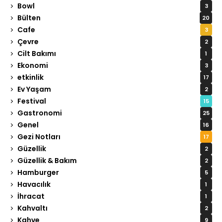
Bowl
3
Bülten
20
Cafe
3
Çevre
2
Cilt Bakımı
1
Ekonomi
3
etkinlik
17
Ev Yaşam
2
Festival
15
Gastronomi
25
Genel
16
Gezi Notları
17
Güzellik
2
Güzellik & Bakım
2
Hamburger
5
Havacılık
1
İhracat
1
Kahvaltı
2
Kahve
9