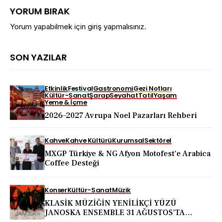
YORUM BIRAK
Yorum yapabilmek için
giriş yapmalısınız
.
SON YAZILAR
Etkinlik
Festival
Gastronomi
Gezi Notları
Kültür-Sanat
Şarap
Seyahat
Tatil
Yaşam
Yeme & İçme
2026–2027 Avrupa Noel Pazarları Rehberi
Kahve
Kahve Kültürü
Kurumsal
Sektörel
MXGP Türkiye & NG Afyon Motofest’e Arabica
Coffee Desteği
Konser
Kültür-Sanat
Müzik
KLASİK MÜZİĞİN YENİLİKÇİ YÜZÜ
JANOSKA ENSEMBLE 31 AĞUSTOS’TA