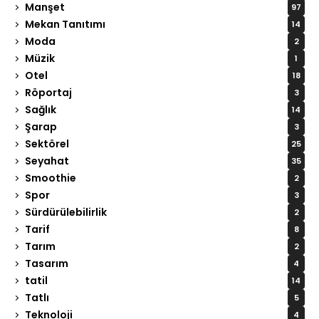
Manşet
97
Mekan Tanıtımı
14
Moda
2
Müzik
1
Otel
18
Röportaj
3
Sağlık
14
Şarap
3
Sektörel
25
Seyahat
35
Smoothie
2
Spor
3
Sürdürülebilirlik
2
Tarif
8
Tarım
2
Tasarım
4
tatil
14
Tatlı
5
Teknoloji
4