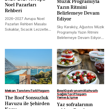
Müzik Programıyla
Noel Pazarları
Yazın Ritmini
Rehberi
Belirlemeye Devam
Ediyor
2026–2027 Avrupa Noel
Pazarları Rehberi Masalsı
Sky Karaköy, Ağustos Müzik
Sokaklar, Sıcacık Lezzetler
Programıyla Yazın Ritmini
ve Kaçırılmayacak Tarihler...
Belirlemeye Devam Ediyor
Boğaz’ın en...
Mekan Tanıtımı
Tatil
Yaşam
Bowl
Gastronomi
Kahvaltı
Sağlık
Tarif
Yaşam
The Roof Sonsuzluk
Yeme & İçme
Havuzu ile Şehirden
Yaz sofralarının