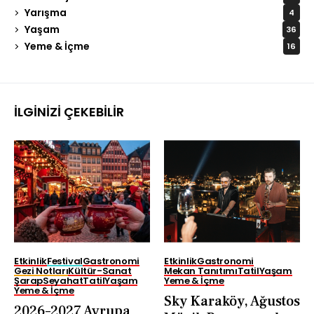
Yarışma
4
Yaşam
36
Yeme & İçme
16
İLGINIZI ÇEKEBILIR
Etkinlik
Festival
Gastronomi
Etkinlik
Gastronomi
Gezi Notları
Kültür-Sanat
Mekan Tanıtımı
Tatil
Yaşam
Şarap
Seyahat
Tatil
Yaşam
Yeme & İçme
Yeme & İçme
Sky Karaköy, Ağustos
2026–2027 Avrupa