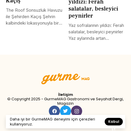
Kaçış
yıldızı: Ferah
salatalar, besleyici
The Roof Sonsuzluk Havuzu
peynirler
ile Şehirden Kaçış Şehrin
kalbindeki lokasyonuyla bir
Yaz sofralarının yıldızı: Ferah
dinginlik...
salatalar, besleyici peynirler
Yaz aylarında artan
sıcaklıklarla birlikte...
Tweet
LinkedIn
Share this selection
İletişim
© Copyright 2025 - GurmeMAG Gastronomi ve Seyahat Dergi,
Magazin
Daha iyi bir GurmeMAG deneyimi için çerezleri
Kabul
kullanıyoruz.
Et