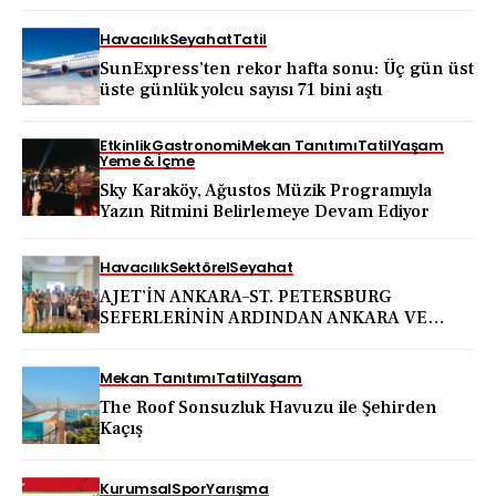
BODRUM KALESİ’NDE
Havacılık
Seyahat
Tatil
SunExpress’ten rekor hafta sonu: Üç gün üst
üste günlük yolcu sayısı 71 bini aştı
Etkinlik
Gastronomi
Mekan Tanıtımı
Tatil
Yaşam
Yeme & İçme
Sky Karaköy, Ağustos Müzik Programıyla
Yazın Ritmini Belirlemeye Devam Ediyor
Havacılık
Sektörel
Seyahat
AJET’İN ANKARA–ST. PETERSBURG
SEFERLERİNİN ARDINDAN ANKARA VE
KAPADOKYA İÇİN DEV TANITIM ATAĞI
Mekan Tanıtımı
Tatil
Yaşam
The Roof Sonsuzluk Havuzu ile Şehirden
Kaçış
Kurumsal
Spor
Yarışma