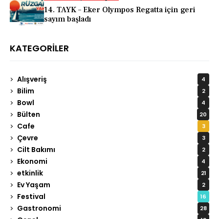
14. TAYK – Eker Olympos Regatta için geri
sayım başladı
KATEGORILER
Alışveriş
4
Bilim
2
Bowl
4
Bülten
20
Cafe
3
Çevre
3
Cilt Bakımı
2
Ekonomi
4
etkinlik
21
Ev Yaşam
2
Festival
16
Gastronomi
28