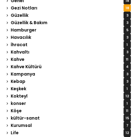
Genel
18
Gezi Notları
18
Güzellik
3
Güzellik & Bakım
3
Hamburger
5
Havacılık
3
İhracat
1
Kahvaltı
3
Kahve
11
Kahve Kültürü
4
Kampanya
3
Kebap
3
Keşkek
1
Kokteyl
12
konser
1
Köşe
11
kültür-sanat
15
Kurumsal
7
Life
12