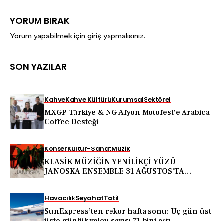
YORUM BIRAK
Yorum yapabilmek için
giriş yapmalısınız
.
SON YAZILAR
Kahve
Kahve Kültürü
Kurumsal
Sektörel
MXGP Türkiye & NG Afyon Motofest’e Arabica
Coffee Desteği
Konser
Kültür-Sanat
Müzik
KLASİK MÜZİĞİN YENİLİKÇİ YÜZÜ
JANOSKA ENSEMBLE 31 AĞUSTOS’TA
BODRUM KALESİ’NDE
Havacılık
Seyahat
Tatil
SunExpress’ten rekor hafta sonu: Üç gün üst
üste günlük yolcu sayısı 71 bini aştı