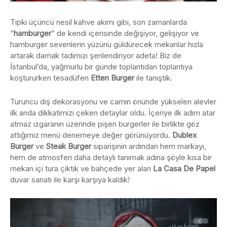
Tıpkı üçüncü nesil kahve akımı gibi, son zamanlarda
“
hamburger
” de kendi içerisinde değişiyor, gelişiyor ve
hamburger sevenlerin yüzünü güldürecek mekanlar hızla
artarak damak tadımızı şenlendiriyor adeta! Biz de
İstanbul’da, yağmurlu bir günde toplantıdan toplantıya
koştururken tesadüfen
Etten Burger
ile tanıştık.
Turuncu dış dekorasyonu ve camın önünde yükselen alevler
ilk anda dikkatimizi çeken detaylar oldu. İçeriye ilk adım atar
atmaz ızgaranın üzerinde pişen burgerler ile birlikte göz
attığımız menü denemeye değer görünüyordu.
Dublex
Burger
ve
Steak Burger
siparişinin ardından hem markayı,
hem de atmosferi daha detaylı tanımak adına şöyle kısa bir
mekan içi tura çıktık ve bahçede yer alan
La Casa De Papel
duvar sanatı ile karşı karşıya kaldık!