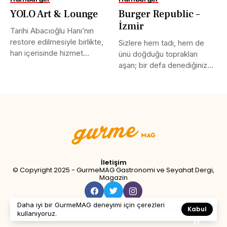
YOLO Art & Lounge
Burger Republic –
İzmir
Tarihi Abacıoğlu Hanı’nın
restore edilmesiyle birlikte,
Sizlere hem tadı, hem de
han içerisinde hizmet
ünü doğduğu toprakları
vermeye başlayan en...
aşan; bir defa denediğiniz...
Tweet
LinkedIn
Share this selection
İletişim
© Copyright 2025 - GurmeMAG Gastronomi ve Seyahat Dergi,
Magazin
Daha iyi bir GurmeMAG deneyimi için çerezleri
Kabul
kullanıyoruz.
Et