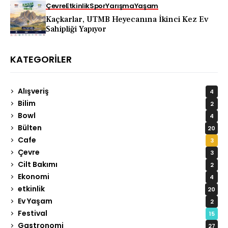
Çevre
Etkinlik
Spor
Yarışma
Yaşam
Kaçkarlar, UTMB Heyecanına İkinci Kez Ev
Sahipliği Yapıyor
KATEGORILER
Alışveriş
4
Bilim
2
Bowl
4
Bülten
20
Cafe
3
Çevre
3
Cilt Bakımı
2
Ekonomi
4
etkinlik
20
Ev Yaşam
2
Festival
15
Gastronomi
27