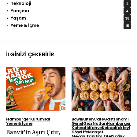
Teknoloji
4
Yarışma
4
Yaşam
35
Yeme & İçme
15
İLGINIZI ÇEKEBILIR
Hamburger
Kurumsal
Bowl
Bülten
Cafe
Gastronomi
Yeme & İçme
Genel
Gezi Notları
Hamburger
Kahvaltı
Kahve
Kebap
Kokteyl
Banvit’in Aşırı Çıtır,
Köşe
Life
Manşet
Mekan Tanıtımı
Otel
Sağlık