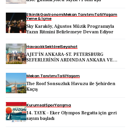
Etkinlik
Gastronomi
Mekan Tanıtımı
Tatil
Yaşam
Yeme & İçme
Sky Karaköy, Ağustos Müzik Programıyla
Yazın Ritmini Belirlemeye Devam Ediyor
Havacılık
Sektörel
Seyahat
AJET’İN ANKARA–ST. PETERSBURG
SEFERLERİNİN ARDINDAN ANKARA VE
KAPADOKYA İÇİN DEV TANITIM ATAĞI
Mekan Tanıtımı
Tatil
Yaşam
The Roof Sonsuzluk Havuzu ile Şehirden
Kaçış
Kurumsal
Spor
Yarışma
14. TAYK – Eker Olympos Regatta için geri
sayım başladı