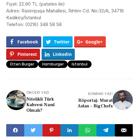
Fiyat: 22.90 TL (patates ile)
Adres: Rasimpaşa Mahallesi, Rıhtım Cd. No:32/A, 34716
Kadıköy/İstanbul
Telefon: (0216) 348 58 58
Facebook
Twitter
Google+
Pinterest
LinkedIn
Etten Burger
Hamburger
Istanbul
ÖNCEKI YAZI
SONRAKI YAZI
Nitelikli Türk
Röportaj: Murat
Kahvesi Nasıl
Aslan - BigChefs
Olmalı?