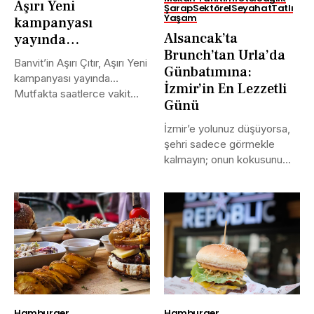
Aşırı Yeni
Şarap
Sektörel
Seyahat
Tatlı
Yaşam
kampanyası
Alsancak’ta
yayında…
Brunch’tan Urla’da
Banvit’in Aşırı Çıtır, Aşırı Yeni
Günbatımına:
kampanyası yayında…
İzmir’in En Lezzetli
Mutfakta saatlerce vakit
Günü
geçirmek mi?...
İzmir’e yolunuz düşüyorsa,
şehri sadece görmekle
kalmayın; onun kokusunu
içinize çekin, sokaklarında...
Hamburger
Hamburger