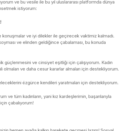
orum ve bu vesile ile bu yıl uluslararası platformda dünya
ahsetmek istiyorum:
!
e konuşmalar ve iyi dilekler ile geçirecek vaktimiz kalmadı.
tına koyması ve elinden geldiğince çabalaması, bu konuda
ik güçlenmesini ve cinsiyet eşitliği için çalışıyorum. Kadın
nli olmaları ve daha cesur kararlar almaları için destekliyorum.
eleceklerini özgürce kendileri yaratmaları için destekliyorum.
m ve tüm kadınların, yani kız kardeşlerimin, başarılarıyla
 için çabalıyorum!
mizin hemen ayağa kalkıp harekete geçmesi lazım! Sosyal,