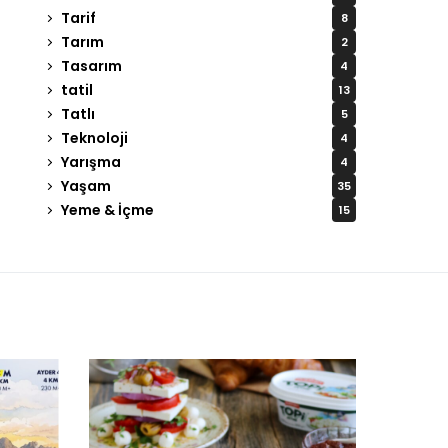
Tarif
8
Tarım
2
Tasarım
4
tatil
13
Tatlı
5
Teknoloji
4
Yarışma
4
Yaşam
35
Yeme & İçme
15