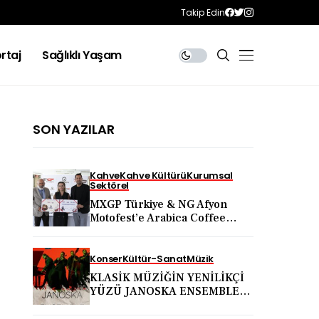
Takip Edin
rtaj
Sağlıklı Yaşam
SON YAZILAR
Kahve
Kahve Kültürü
Kurumsal
Sektörel
MXGP Türkiye & NG Afyon
Motofest’e Arabica Coffee
Desteği
Konser
Kültür-Sanat
Müzik
KLASİK MÜZİĞİN YENİLİKÇİ
YÜZÜ JANOSKA ENSEMBLE
31 AĞUSTOS’TA BODRUM
KALESİ’NDE