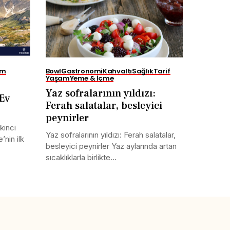
am
Bowl
Gastronomi
Kahvaltı
Sağlık
Tarif
Yaşam
Yeme & İçme
Yaz sofralarının yıldızı:
 Ev
Ferah salatalar, besleyici
peynirler
kinci
Yaz sofralarının yıldızı: Ferah salatalar,
’nin ilk
besleyici peynirler Yaz aylarında artan
sıcaklıklarla birlikte...
Tweet
LinkedIn