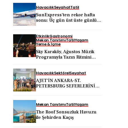
Havacılık
Seyahat
Tatil
SunExpress’ten rekor hafta
sonu: Üç gün üst üste günlük
yolcu sayısı 71 bini aştı
Etkinlik
Gastronomi
Mekan Tanıtımı
Tatil
Yaşam
Yeme & İçme
Sky Karaköy, Ağustos Müzik
Programıyla Yazın Ritmini
Belirlemeye Devam Ediyor
Havacılık
Sektörel
Seyahat
AJET’İN ANKARA–ST.
PETERSBURG SEFERLERİNİN
ARDINDAN ANKARA VE
KAPADOKYA İÇİN DEV
TANITIM ATAĞI
Mekan Tanıtımı
Tatil
Yaşam
The Roof Sonsuzluk Havuzu
ile Şehirden Kaçış