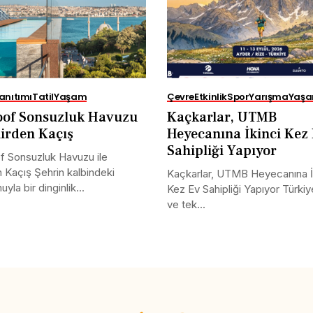
anıtımı
Tatil
Yaşam
Çevre
Etkinlik
Spor
Yarışma
Yaş
oof Sonsuzluk Havuzu
Kaçkarlar, UTMB
hirden Kaçış
Heyecanına İkinci Kez
Sahipliği Yapıyor
 Sonsuzluk Havuzu ile
 Kaçış Şehrin kalbindeki
Kaçkarlar, UTMB Heyecanına İ
yla bir dinginlik...
Kez Ev Sahipliği Yapıyor Türkiye
ve tek...