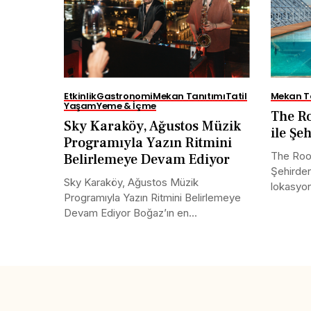
Etkinlik
Gastronomi
Mekan Tanıtımı
Tatil
Mekan T
Yaşam
Yeme & İçme
The R
Sky Karaköy, Ağustos Müzik
ile Şe
Programıyla Yazın Ritmini
The Roof
Belirlemeye Devam Ediyor
Şehirden
Sky Karaköy, Ağustos Müzik
lokasyonu
Programıyla Yazın Ritmini Belirlemeye
Devam Ediyor Boğaz’ın en...
Share this selection