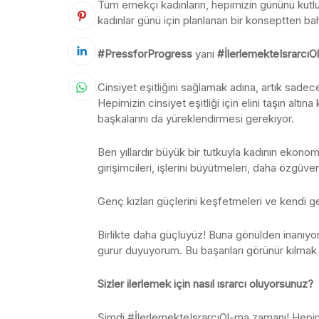
Tüm emekçi kadınların, hepimizin gününü kutluy
kadınlar günü için planlanan bir konseptten b
#PressforProgress
yani
#İlerlemekteIsrarcıOl
Cinsiyet eşitliğini sağlamak adına, artık sadec
Hepimizin cinsiyet eşitliği için elini taşın al
başkalarını da yüreklendirmesi gerekiyor.
Ben yıllardır büyük bir tutkuyla kadının ekonom
girişimcileri, işlerini büyütmeleri, daha özgüve
Genç kızları güçlerini keşfetmeleri ve kendi g
Birlikte daha güçlüyüz! Buna gönülden inanıyoru
gurur duyuyorum. Bu başarıları görünür kılmak
Sizler ilerlemek için nasıl ısrarcı oluyorsunuz?
Şimdi #İlerlemekteIsrarcıOl-ma zamanı! Hepi