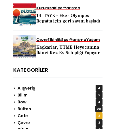
Kurumsal
Spor
Yarışma
14. TAYK – Eker Olympos
Regatta için geri sayım başladı
Çevre
Etkinlik
Spor
Yarışma
Yaşam
Kaçkarlar, UTMB Heyecanına
İkinci Kez Ev Sahipliği Yapıyor
KATEGORILER
Alışveriş
4
Bilim
2
Bowl
4
Bülten
20
Cafe
3
Çevre
3