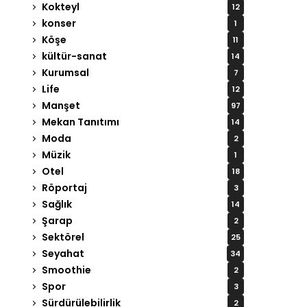
Kokteyl
12
konser
1
Köşe
11
kültür-sanat
14
Kurumsal
7
Life
12
Manşet
97
Mekan Tanıtımı
14
Moda
2
Müzik
1
Otel
18
Röportaj
3
Sağlık
14
Şarap
2
Sektörel
25
Seyahat
34
Smoothie
2
Spor
3
Sürdürülebilirlik
2