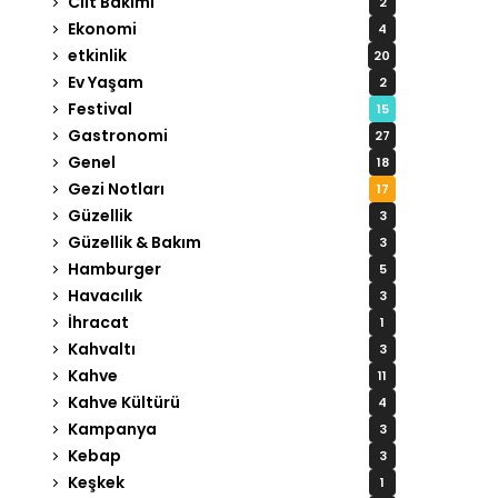
Cilt Bakımı
2
Ekonomi
4
etkinlik
20
Ev Yaşam
2
Festival
15
Gastronomi
27
Genel
18
Gezi Notları
17
Güzellik
3
Güzellik & Bakım
3
Hamburger
5
Havacılık
3
İhracat
1
Kahvaltı
3
Kahve
11
Kahve Kültürü
4
Kampanya
3
Kebap
3
Keşkek
1