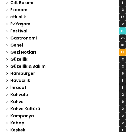
Cilt Bakımı
1
Ekonomi
3
etkinlik
17
Ev Yaşam
2
Festival
15
Gastronomi
25
Genel
16
Gezi Notları
17
Güzellik
2
Güzellik & Bakım
2
Hamburger
5
Havacılık
1
İhracat
1
Kahvaltı
2
Kahve
9
Kahve Kültürü
2
Kampanya
2
Kebap
2
Keşkek
1