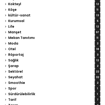
Kokteyl
12
Köşe
11
kültür-sanat
13
Kurumsal
5
Life
12
Manşet
97
Mekan Tanıtımı
11
Moda
2
Otel
18
Röportaj
3
Sağlık
12
Şarap
2
Sektörel
22
Seyahat
32
Smoothie
2
Spor
1
Sürdürülebilirlik
1
Tarif
7