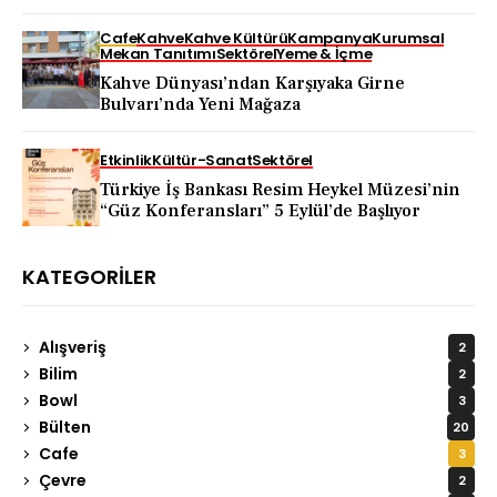
Cafe
Kahve
Kahve Kültürü
Kampanya
Kurumsal
Mekan Tanıtımı
Sektörel
Yeme & İçme
Kahve Dünyası’ndan Karşıyaka Girne
Bulvarı’nda Yeni Mağaza
Etkinlik
Kültür-Sanat
Sektörel
Türkiye İş Bankası Resim Heykel Müzesi’nin
“Güz Konferansları” 5 Eylül’de Başlıyor
KATEGORILER
Alışveriş
2
Bilim
2
Bowl
3
Bülten
20
Cafe
3
Çevre
2