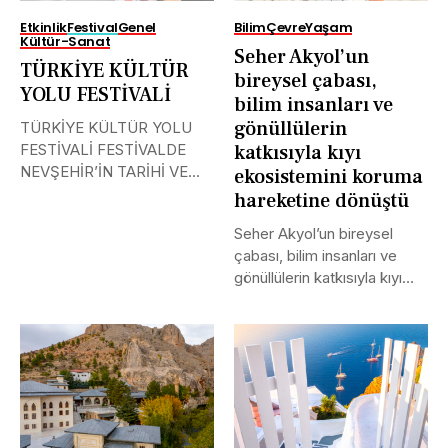
Etkinlik
Festival
Genel
Bilim
Çevre
Yaşam
Kültür-Sanat
Seher Akyol’un
TÜRKİYE KÜLTÜR
bireysel çabası,
YOLU FESTİVALİ
bilim insanları ve
gönüllülerin
TÜRKİYE KÜLTÜR YOLU
FESTİVALİ FESTİVALDE
katkısıyla kıyı
NEVŞEHİR’İN TARİHİ VE
ekosistemini koruma
KÜLTÜR EL MİRASINA
hareketine dönüştü
IŞIK...
Seher Akyol’un bireysel
çabası, bilim insanları ve
gönüllülerin katkısıyla kıyı
ekosistemini koruma...