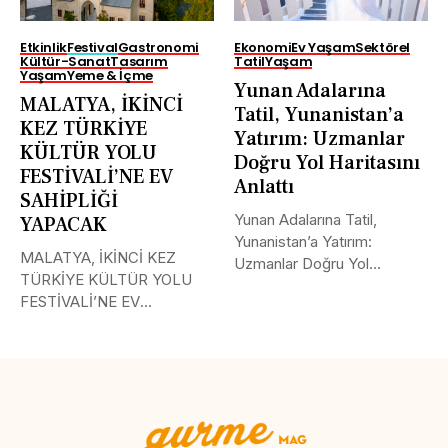
Etkinlik
Festival
Gastronomi
Ekonomi
Ev Yaşam
Sektörel
Kültür-Sanat
Tasarım
Tatil
Yaşam
Yaşam
Yeme & İçme
Yunan Adalarına
MALATYA, İKİNCİ
Tatil, Yunanistan’a
KEZ TÜRKİYE
Yatırım: Uzmanlar
KÜLTÜR YOLU
Doğru Yol Haritasını
FESTİVALİ’NE EV
Anlattı
SAHİPLİĞİ
Yunan Adalarına Tatil,
YAPACAK
Yunanistan’a Yatırım:
MALATYA, İKİNCİ KEZ
Uzmanlar Doğru Yol
TÜRKİYE KÜLTÜR YOLU
Haritasını Anlattı Yunanistan
FESTİVALİ’NE EV
ve...
SAHİPLİĞİ YAPACAK
BAKAN...
Tweet
LinkedIn
Share this selection