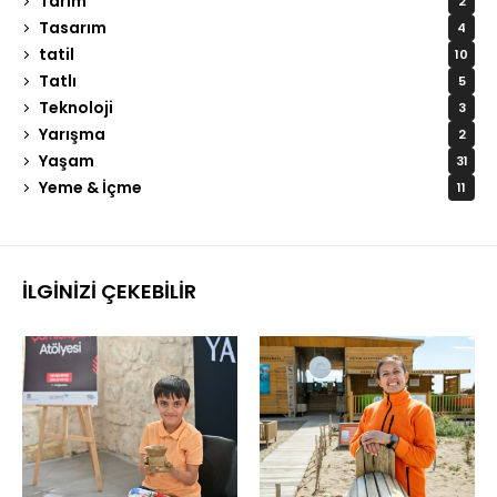
Tarım
2
Tasarım
4
tatil
10
Tatlı
5
Teknoloji
3
Yarışma
2
Yaşam
31
Yeme & İçme
11
İLGINIZI ÇEKEBILIR