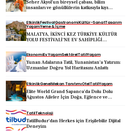
Seher Akyol’un bireysel çabası, bilim
insanları ve gönüllülerin katkısıyla kıyı
ekosistemini koruma hareketine dönüştü
Etkinlik
Festival
Gastronomi
Kültür-Sanat
Tasarım
Yaşam
Yeme & İçme
MALATYA, İKİNCİ KEZ TÜRKİYE KÜLTÜR
YOLU FESTİVALİ’NE EV SAHİPLİĞİ
YAPACAK
Ekonomi
Ev Yaşam
Sektörel
Tatil
Yaşam
Yunan Adalarına Tatil, Yunanistan’a Yatırım:
Uzmanlar Doğru Yol Haritasını Anlattı
Etkinlik
Genel
Mekan Tanıtımı
Otel
Tatil
Yaşam
Elite World Grand Sapanca’da Dolu Dolu
Ağustos Aileler İçin Doğa, Eğlence ve
Yenilenme Bir Arada
Tatil
Teknoloji
TatilBudur’dan Herkes için Erişilebilir Dijital
Deneyim